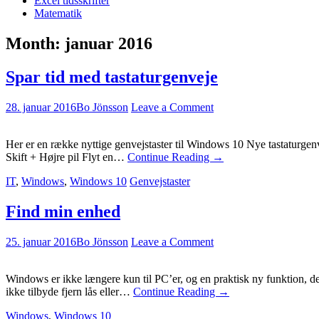
Excel tidsskrifter
Matematik
Month:
januar 2016
Spar tid med tastaturgenveje
28. januar 2016
Bo Jönsson
Leave a Comment
Her er en række nyttige genvejstaster til Windows 10 Nye tastaturgenv
Skift + Højre pil Flyt en…
Continue Reading
→
IT
,
Windows
,
Windows 10
Genvejstaster
Find min enhed
25. januar 2016
Bo Jönsson
Leave a Comment
Windows er ikke længere kun til PC’er, og en praktisk ny funktion, 
ikke tilbyde fjern lås eller…
Continue Reading
→
Windows
,
Windows 10