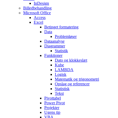
InDesign
Billedbehandling
Microsoft Office
Access
Excel
Betinget formatering
Data
Problemløser
Dataanalyse
Diagrammer
Statistik
Funktioner
Dato og klokkeslæt
Kube
LAMBDA
Logisk
Matematik og trigonometri
Opslag og referencer
Statistisk
Tekst
Pivottabel
Power Pivot
Projekter
Ugens tip
VBA