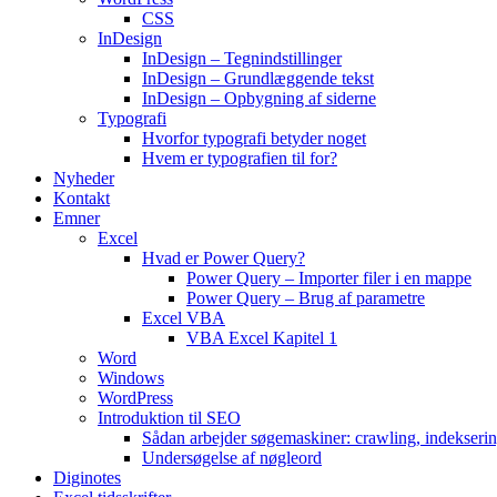
CSS
InDesign
InDesign – Tegnindstillinger
InDesign – Grundlæggende tekst
InDesign – Opbygning af siderne
Typografi
Hvorfor typografi betyder noget
Hvem er typografien til for?
Nyheder
Kontakt
Emner
Excel
Hvad er Power Query?
Power Query – Importer filer i en mappe
Power Query – Brug af parametre
Excel VBA
VBA Excel Kapitel 1
Word
Windows
WordPress
Introduktion til SEO
Sådan arbejder søgemaskiner: crawling, indekseri
Undersøgelse af nøgleord
Diginotes