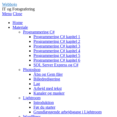
Webbojo
IT og Fotografering
Menu
Close
Home
Materiale
Programmering C#
Programmering C# kapitel 1
Programmering C# kapitel 2
Programmering C# kapitel 3
Programmering C# kapitel 4
Programmering C# kapitel 5
Programmering C# kapitel 6
SQL Server Express og C#
Photoshop
Åbn og Gem filer
Billedredigering
Lag
Arbejd med tekst
Kanaler og masker
Lightroom
Introduktion
Før du starter
Grundlæggende arbejdsgang i Lightroom
WordPress