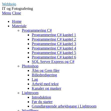
Webbojo
IT og Fotografering
Menu
Close
Home
Materiale
Programmering C#
Programmering C# kapitel 1
Programmering C# kapitel 2
Programmering C# kapitel 3
Programmering C# kapitel 4
Programmering C# kapitel 5
Programmering C# kapitel 6
SQL Server Express og C#
Photoshop
Åbn og Gem filer
Billedredigering
Lag
Arbejd med tekst
Kanaler og masker
Lightroom
Introduktion
Før du starter
Grundlæggende arbejdsgang i Lightroom
WordPress