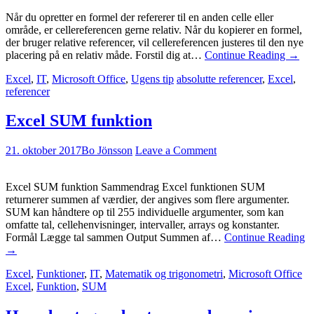
Når du opretter en formel der refererer til en anden celle eller
område, er cellereferencen gerne relativ. Når du kopierer en formel,
der bruger relative referencer, vil cellereferencen justeres til den nye
placering på en relativ måde. Forstil dig at…
Continue Reading
→
Excel
,
IT
,
Microsoft Office
,
Ugens tip
absolutte referencer
,
Excel
,
referencer
Excel SUM funktion
21. oktober 2017
Bo Jönsson
Leave a Comment
Excel SUM funktion Sammendrag Excel funktionen SUM
returnerer summen af værdier, der angives som flere argumenter.
SUM kan håndtere op til 255 individuelle argumenter, som kan
omfatte tal, cellehenvisninger, intervaller, arrays og konstanter.
Formål Lægge tal sammen Output Summen af…
Continue Reading
→
Excel
,
Funktioner
,
IT
,
Matematik og trigonometri
,
Microsoft Office
Excel
,
Funktion
,
SUM