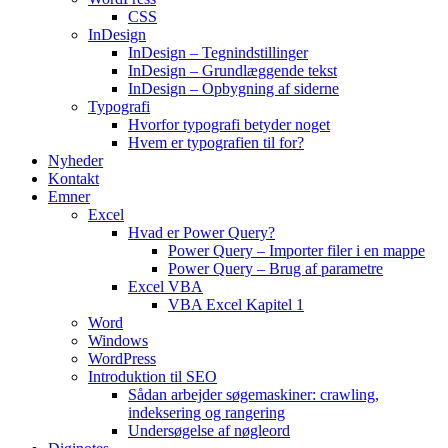
CSS
InDesign
InDesign – Tegnindstillinger
InDesign – Grundlæggende tekst
InDesign – Opbygning af siderne
Typografi
Hvorfor typografi betyder noget
Hvem er typografien til for?
Nyheder
Kontakt
Emner
Excel
Hvad er Power Query?
Power Query – Importer filer i en mappe
Power Query – Brug af parametre
Excel VBA
VBA Excel Kapitel 1
Word
Windows
WordPress
Introduktion til SEO
Sådan arbejder søgemaskiner: crawling,
indeksering og rangering
Undersøgelse af nøgleord