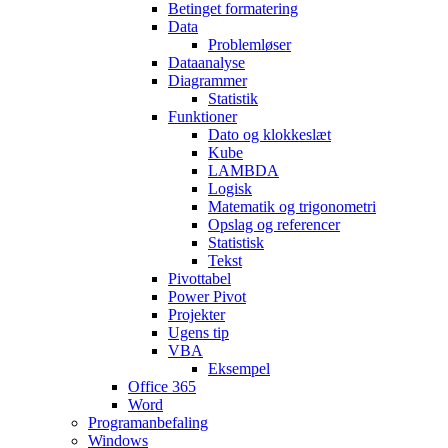
Betinget formatering
Data
Problemløser
Dataanalyse
Diagrammer
Statistik
Funktioner
Dato og klokkeslæt
Kube
LAMBDA
Logisk
Matematik og trigonometri
Opslag og referencer
Statistisk
Tekst
Pivottabel
Power Pivot
Projekter
Ugens tip
VBA
Eksempel
Office 365
Word
Programanbefaling
Windows