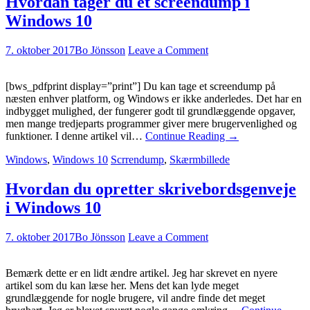
Hvordan tager du et screendump i
Windows 10
7. oktober 2017
Bo Jönsson
Leave a Comment
[bws_pdfprint display=”print”] Du kan tage et screendump på
næsten enhver platform, og Windows er ikke anderledes. Det har en
indbygget mulighed, der fungerer godt til grundlæggende opgaver,
men mange tredjeparts programmer giver mere brugervenlighed og
funktioner. I denne artikel vil…
Continue Reading
→
Windows
,
Windows 10
Scrrendump
,
Skærmbillede
Hvordan du opretter skrivebordsgenveje
i Windows 10
7. oktober 2017
Bo Jönsson
Leave a Comment
Bemærk dette er en lidt ændre artikel. Jeg har skrevet en nyere
artikel som du kan læse her. Mens det kan lyde meget
grundlæggende for nogle brugere, vil andre finde det meget