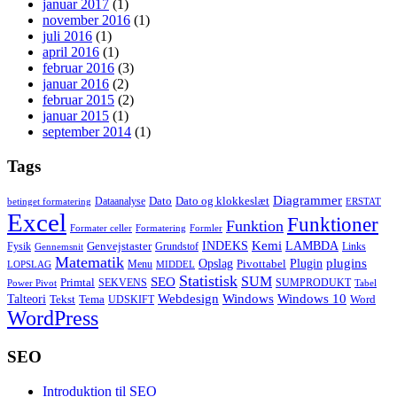
januar 2017
(1)
november 2016
(1)
juli 2016
(1)
april 2016
(1)
februar 2016
(3)
januar 2016
(2)
februar 2015
(2)
januar 2015
(1)
september 2014
(1)
Tags
Diagrammer
Dato
Dato og klokkeslæt
Dataanalyse
betinget formatering
ERSTAT
Excel
Funktioner
Funktion
Formater celler
Formatering
Formler
Kemi
INDEKS
LAMBDA
Genvejstaster
Fysik
Grundstof
Links
Gennemsnit
Matematik
Opslag
Plugin
plugins
Pivottabel
Menu
LOPSLAG
MIDDEL
Statistisk
SUM
SEO
Primtal
SEKVENS
SUMPRODUKT
Power Pivot
Tabel
Windows
Talteori
Webdesign
Windows 10
Tekst
Tema
Word
UDSKIFT
WordPress
SEO
Introduktion til SEO