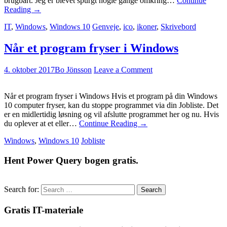
brugbart. Jeg er blevet spurgt nogle gange omkring…
Continue
Reading
→
IT
,
Windows
,
Windows 10
Genveje
,
ico
,
ikoner
,
Skrivebord
Når et program fryser i Windows
4. oktober 2017
Bo Jönsson
Leave a Comment
Når et program fryser i Windows Hvis et program på din Windows
10 computer fryser, kan du stoppe programmet via din Jobliste. Det
er en midlertidig løsning og vil afslutte programmet her og nu. Hvis
du oplever at et eller…
Continue Reading
→
Windows
,
Windows 10
Jobliste
Hent Power Query bogen gratis.
Search for:
Gratis IT-materiale