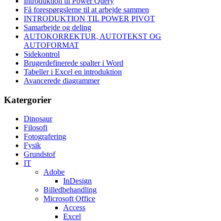
Introduktion til Power Query
Få forespørgslerne til at arbejde sammen
INTRODUKTION TIL POWER PIVOT
Samarbejde og deling
AUTOKORREKTUR, AUTOTEKST OG
AUTOFORMAT
Sidekontrol
Brugerdefinerede spalter i Word
Tabeller i Excel en introduktion
Avancerede diagrammer
Katergorier
Dinosaur
Filosofi
Fotografering
Fysik
Grundstof
IT
Adobe
InDesign
Billedbehandling
Microsoft Office
Access
Excel