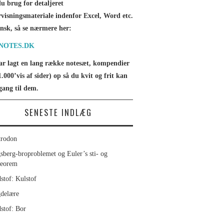
u brug for detaljeret
visningsmateriale indenfor Excel, Word etc.
nsk, så se nærmere her:
INOTES.DK
ar lagt en lang række notesæt, kompendier
1.000’vis af sider) op så du kvit og frit kan
gang til dem.
SENESTE INDLÆG
rodon
sberg-broproblemet og Euler’s sti- og
teorem
stof: Kulstof
delære
stof: Bor