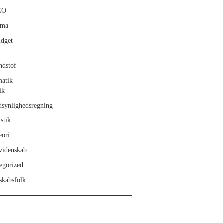
EO
ema
dget
ndstof
atik
ik
dsynlighedsregning
istik
eori
videnskab
egorized
skabsfolk