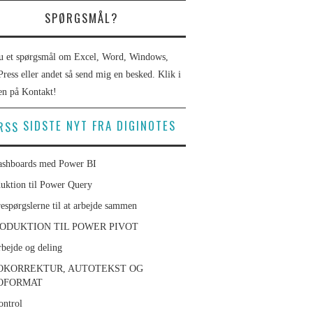
SPØRGSMÅL?
u et spørgsmål om Excel, Word, Windows,
ress eller andet så send mig en besked. Klik i
n på Kontakt!
SIDSTE NYT FRA DIGINOTES
ashboards med Power BI
duktion til Power Query
respørgslerne til at arbejde sammen
ODUKTION TIL POWER PIVOT
bejde og deling
OKORREKTUR, AUTOTEKST OG
OFORMAT
ontrol