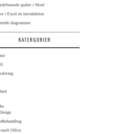
rdefinerede spalter i Word
er i Excel en introduktion
erede diagrammer
KATERGORIER
aur
fi
rafering
stof
be
Design
edbehandling
osoft Office