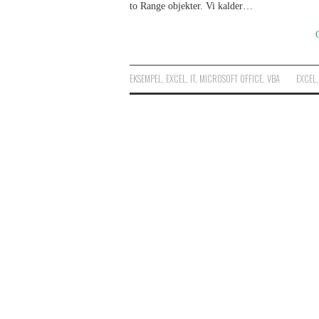
to Range objekter. Vi kalder…
EKSEMPEL
,
EXCEL
,
IT
,
MICROSOFT OFFICE
,
VBA
EXCEL