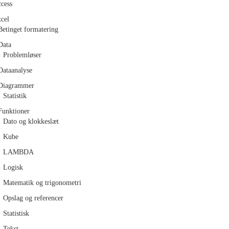
cess
cel
Betinget formatering
Data
Problemløser
Dataanalyse
Diagrammer
Statistik
Funktioner
Dato og klokkeslæt
Kube
LAMBDA
Logisk
Matematik og trigonometri
Opslag og referencer
Statistisk
Tekst