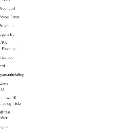
Pivottabel
Power Pivot
Projekter
Ugens tip
VBA
Eksempel
fice 365
ord
gramanbefaling
dows
dge
ndows 10
Tips og tricks
dPress
dier
ugins