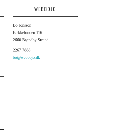
WEBBOJO
Bo Jönsson
Bækkelunden 116
2660 Brøndby Strand
2267 7888
bo@webbojo.dk