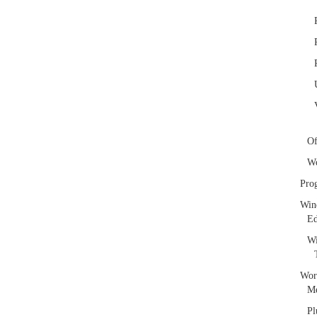
Of
W
Pro
Win
E
Wi
Wor
Me
Pl