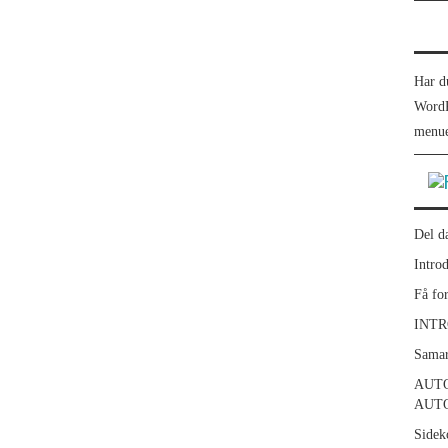
Har d
WordP
menue
Del d
Intro
Få fo
INTR
Samar
AUT
AUT
Sidek