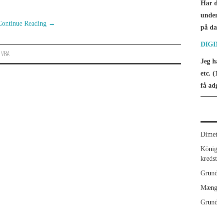
Har d
under
Continue Reading
→
på da
DIG
,
VBA
Jeg h
etc. (
få ad
Dimet
König
kreds
Grund
Mæng
Grund