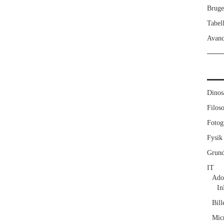
Bruge
Tabell
Avanc
Dinos
Filoso
Fotog
Fysik
Grund
IT
Ado
In
Bill
Micr