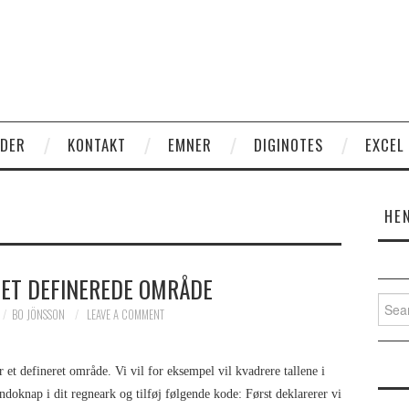
EDER
KONTAKT
EMNER
DIGINOTES
EXCEL
HE
ET DEFINEREDE OMRÅDE
Searc
BO JÖNSSON
LEAVE A COMMENT
et defineret område. Vi vil for eksempel vil kvadrere tallene i
oknap i dit regneark og tilføj følgende kode: Først deklarerer vi