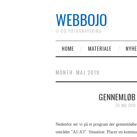
WEBBOJO
IT OG FOTOGRAFERING
HOME
MATERIALE
NYH
MONTH:
MAJ 2019
GENNEMLØB 
20. MAJ 2019
Nedenfor ser vi på et program der gennemløber 
området ”A1:A3”. Situation: Placer en kommand