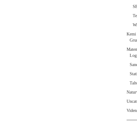
S
T
Wi
Kemi
Gru
Matem
Log
San
Stat
Talt
Natur
Uncat
Viden