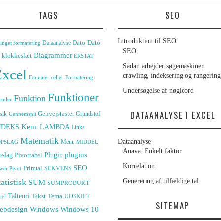
TAGS
SEO
Introduktion til SEO
Dato
Dato
Dataanalyse
tinget formatering
SEO
Diagrammer
 klokkeslæt
ERSTAT
Sådan arbejder søgemaskiner:
xcel
crawling, indeksering og rangering
Formater celler
Formatering
Undersøgelse af nøgleord
Funktioner
Funktion
rmler
DATAANALYSE I EXCEL
Genvejstaster
sik
Grundstof
Gennemsnit
Kemi
NDEKS
LAMBDA
Links
Matematik
Dataanalyse
Menu
OPSLAG
MIDDEL
Anava: Enkelt faktor
slag
Plugin
plugins
Pivottabel
Korrelation
SEO
Primtal
SEKVENS
wer Pivot
atistisk
Generering af tilfældige tal
SUM
SUMPRODUKT
Talteori
Tekst
Tema
UDSKIFT
bel
SITEMAP
Windows
ebdesign
Windows 10