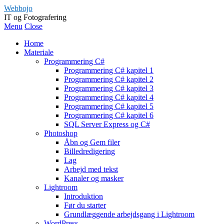
Webbojo
IT og Fotografering
Menu
Close
Home
Materiale
Programmering C#
Programmering C# kapitel 1
Programmering C# kapitel 2
Programmering C# kapitel 3
Programmering C# kapitel 4
Programmering C# kapitel 5
Programmering C# kapitel 6
SQL Server Express og C#
Photoshop
Åbn og Gem filer
Billedredigering
Lag
Arbejd med tekst
Kanaler og masker
Lightroom
Introduktion
Før du starter
Grundlæggende arbejdsgang i Lightroom
WordPress