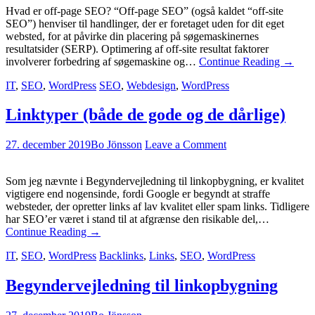
Hvad er off-page SEO? “Off-page SEO” (også kaldet “off-site
SEO”) henviser til handlinger, der er foretaget uden for dit eget
websted, for at påvirke din placering på søgemaskinernes
resultatsider (SERP). Optimering af off-site resultat faktorer
involverer forbedring af søgemaskine og…
Continue Reading
→
IT
,
SEO
,
WordPress
SEO
,
Webdesign
,
WordPress
Linktyper (både de gode og de dårlige)
27. december 2019
Bo Jönsson
Leave a Comment
Som jeg nævnte i Begyndervejledning til linkopbygning, er kvalitet
vigtigere end nogensinde, fordi Google er begyndt at straffe
websteder, der opretter links af lav kvalitet eller spam links. Tidligere
har SEO’er været i stand til at afgrænse den risikable del,…
Continue Reading
→
IT
,
SEO
,
WordPress
Backlinks
,
Links
,
SEO
,
WordPress
Begyndervejledning til linkopbygning