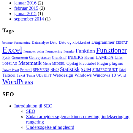
januar 2016
(2)
februar 2015
(2)
januar 2015
(1)
september 2014
(1)
Tags
Diagrammer
Dato
Dato og klokkeslæt
Dataanalyse
betinget formatering
ERSTAT
Excel
Funktioner
Funktion
Formater celler
Formatering
Formler
Kemi
INDEKS
LAMBDA
Genvejstaster
Fysik
Grundstof
Links
Gennemsnit
Matematik
Opslag
Plugin
plugins
Pivottabel
Menu
LOPSLAG
MIDDEL
Statistisk
SUM
SEO
Primtal
SEKVENS
SUMPRODUKT
Power Pivot
Tabel
Windows
Talteori
Webdesign
Windows 10
Tekst
Tema
Word
UDSKIFT
WordPress
SEO
Introduktion til SEO
SEO
Sådan arbejder søgemaskiner: crawling, indeksering og
rangering
Undersøgelse af nøgleord