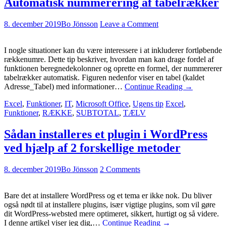
Automatisk nummerering af tabelrækker
8. december 2019
Bo Jönsson
Leave a Comment
I nogle situationer kan du være interessere i at inkluderer fortløbende
rækkenumre. Dette tip beskriver, hvordan man kan drage fordel af
funktionen beregnedekolonner og oprette en formel, der nummererer
tabelrækker automatisk. Figuren nedenfor viser en tabel (kaldet
Adresse_Tabel) med informationer…
Continue Reading
→
Excel
,
Funktioner
,
IT
,
Microsoft Office
,
Ugens tip
Excel
,
Funktioner
,
RÆKKE
,
SUBTOTAL
,
TÆLV
Sådan installeres et plugin i WordPress
ved hjælp af 2 forskellige metoder
8. december 2019
Bo Jönsson
2 Comments
Bare det at installere WordPress og et tema er ikke nok. Du bliver
også nødt til at installere plugins, især vigtige plugins, som vil gøre
dit WordPress-websted mere optimeret, sikkert, hurtigt og så videre.
I denne artikel viser jeg dig,…
Continue Reading
→