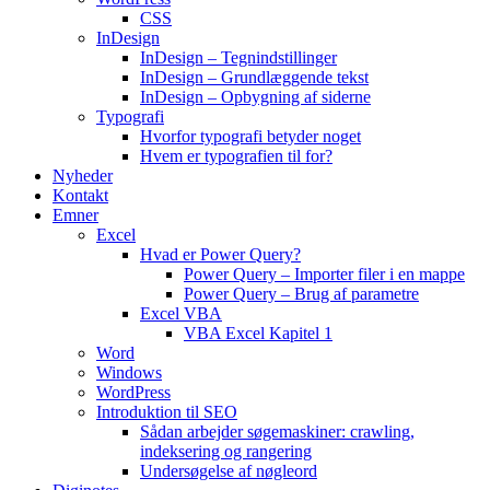
CSS
InDesign
InDesign – Tegnindstillinger
InDesign – Grundlæggende tekst
InDesign – Opbygning af siderne
Typografi
Hvorfor typografi betyder noget
Hvem er typografien til for?
Nyheder
Kontakt
Emner
Excel
Hvad er Power Query?
Power Query – Importer filer i en mappe
Power Query – Brug af parametre
Excel VBA
VBA Excel Kapitel 1
Word
Windows
WordPress
Introduktion til SEO
Sådan arbejder søgemaskiner: crawling,
indeksering og rangering
Undersøgelse af nøgleord