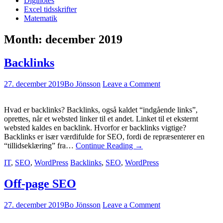
Diginotes
Excel tidsskrifter
Matematik
Month:
december 2019
Backlinks
27. december 2019
Bo Jönsson
Leave a Comment
Hvad er backlinks? Backlinks, også kaldet “indgående links”,
oprettes, når et websted linker til et andet. Linket til et eksternt
websted kaldes en backlink. Hvorfor er backlinks vigtige?
Backlinks er især værdifulde for SEO, fordi de repræsenterer en
“tillidseklæring” fra…
Continue Reading
→
IT
,
SEO
,
WordPress
Backlinks
,
SEO
,
WordPress
Off-page SEO
27. december 2019
Bo Jönsson
Leave a Comment