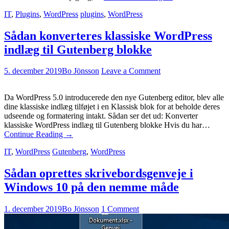
IT
,
Plugins
,
WordPress
plugins
,
WordPress
Sådan konverteres klassiske WordPress
indlæg til Gutenberg blokke
5. december 2019
Bo Jönsson
Leave a Comment
Da WordPress 5.0 introducerede den nye Gutenberg editor, blev alle
dine klassiske indlæg tilføjet i en Klassisk blok for at beholde deres
udseende og formatering intakt. Sådan ser det ud: Konverter
klassiske WordPress indlæg til Gutenberg blokke Hvis du har…
Continue Reading
→
IT
,
WordPress
Gutenberg
,
WordPress
Sådan oprettes skrivebordsgenveje i
Windows 10 på den nemme måde
1. december 2019
Bo Jönsson
1 Comment