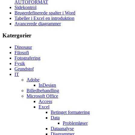
AUTOFORMAT
Sidekontrol
Brugerdefinerede spalter i Word
Tabeller i Excel en introduktion
Avancerede diagrammer
Katergorier
Dinosaur
Filosofi
Fotografering
Fysik
Grundstof
IT
Adobe
InDesign
Billedbehandling
Microsoft Office
Access
Excel
Betinget formatering
Data
Problemløser
Dataanalyse
Diagrammer