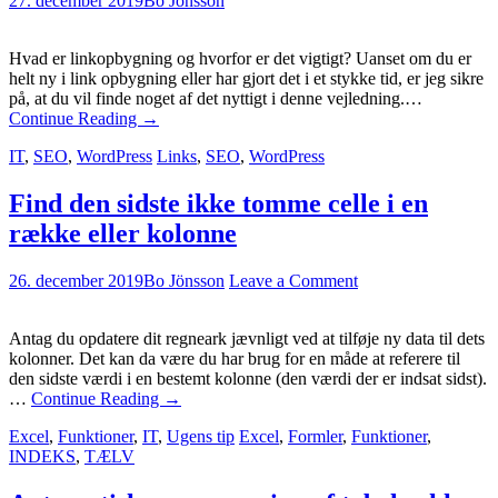
27. december 2019
Bo Jönsson
Hvad er linkopbygning og hvorfor er det vigtigt? Uanset om du er
helt ny i link opbygning eller har gjort det i et stykke tid, er jeg sikre
på, at du vil finde noget af det nyttigt i denne vejledning.…
Continue Reading
→
IT
,
SEO
,
WordPress
Links
,
SEO
,
WordPress
Find den sidste ikke tomme celle i en
række eller kolonne
26. december 2019
Bo Jönsson
Leave a Comment
Antag du opdatere dit regneark jævnligt ved at tilføje ny data til dets
kolonner. Det kan da være du har brug for en måde at referere til
den sidste værdi i en bestemt kolonne (den værdi der er indsat sidst).
…
Continue Reading
→
Excel
,
Funktioner
,
IT
,
Ugens tip
Excel
,
Formler
,
Funktioner
,
INDEKS
,
TÆLV