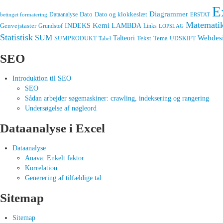
E
Diagrammer
Dato
Dato og klokkeslæt
Dataanalyse
betinget formatering
ERSTAT
Matemati
Kemi
INDEKS
LAMBDA
Genvejstaster
Grundstof
Links
LOPSLAG
Statistisk
SUM
Talteori
Webdes
Tekst
Tema
SUMPRODUKT
UDSKIFT
Tabel
SEO
Introduktion til SEO
SEO
Sådan arbejder søgemaskiner: crawling, indeksering og rangering
Undersøgelse af nøgleord
Dataanalyse i Excel
Dataanalyse
Anava: Enkelt faktor
Korrelation
Generering af tilfældige tal
Sitemap
Sitemap