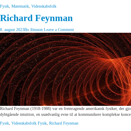
Fysik
,
Matematik
,
Videnskabsfolk
Richard Feynman
8. august 2023
Bo Jönsson
Leave a Comment
Richard Feynman (1918-1988) var en fremragende amerikansk fysiker, der gjorde
dybtgående intuition, en usædvanlig evne til at kommunikere komplekse konce
Fysik
,
Videnskabsfolk
Fysik
,
Richard Feynman