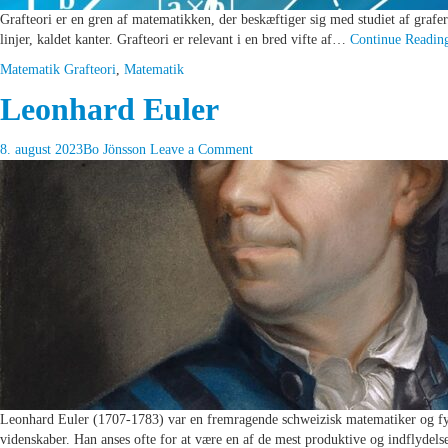
Grafteori er en gren af matematikken, der beskæftiger sig med studiet af grafer.
linjer, kaldet kanter. Grafteori er relevant i en bred vifte af…
Continue Readi
Matematik
Grafteori
,
Matematik
Leonhard Euler
8. august 2023
Bo Jönsson
Leave a Comment
Leonhard Euler (1707-1783) var en fremragende schweizisk matematiker og fysi
videnskaber. Han anses ofte for at være en af de mest produktive og indflydel