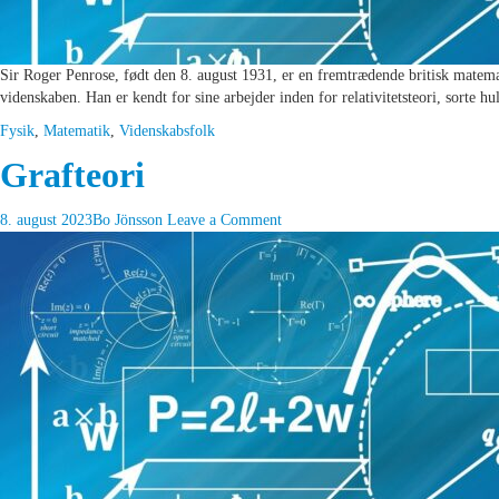
Sir Roger Penrose, født den 8. august 1931, er en fremtrædende britisk matemat
videnskaben. Han er kendt for sine arbejder inden for relativitetsteori, sorte 
Fysik
,
Matematik
,
Videnskabsfolk
Grafteori
8. august 2023
Bo Jönsson
Leave a Comment