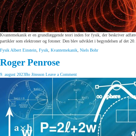
Kvantemekanik er en grundlæggende teori inden for fysik, der beskriver adfær
partikler som elektroner og fotoner. Den blev udviklet i begyndelsen af det 2
Fysik
Albert Einstein
,
Fysik
,
Kvantemekanik
,
Niels Bohr
Roger Penrose
9. august 2023
Bo Jönsson
Leave a Comment