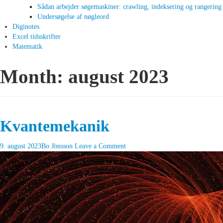
Sådan arbejder søgemaskiner: crawling, indeksering og rangering
Undersøgelse af nøgleord
Diginotes
Excel tidsskrifter
Matematik
Month:
august 2023
Kvantemekanik
9. august 2023
Bo Jönsson
Leave a Comment