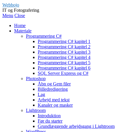
Webbojo
IT og Fotografering
Menu
Close
Home
Materiale
Programmering C#
Programmering C# kapitel 1
Programmering C# kapitel 2
Programmering C# kapitel 3
Programmering C# kapitel 4
Programmering C# kapitel 5
Programmering C# kapitel 6
SQL Server Express og C#
Photoshop
Åbn og Gem filer
Billedredigering
Lag
Arbejd med tekst
Kanaler og masker
Lightroom
Introduktion
Før du starter
Grundlæggende arbejdsgang i Lightroom
WordPress