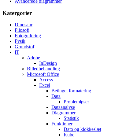
Avancerede diagrammer
Katergorier
Dinosaur
Filosofi
Fotografering
Fysik
Grundstof
IT
Adobe
InDesign
Billedbehandling
Microsoft Office
Access
Excel
Betinget formatering
Data
Problemløser
Dataanalyse
Diagrammer
Statistik
Funktioner
Dato og klokkeslæt
Kube