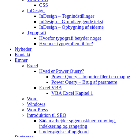
CSS
InDesign
InDesign – Tegnindstillinger
InDesign – Grundlæggende tekst
InDesign – Opbygning af siderne
Typografi
Hvorfor typografi betyder noget
Hvem er typografien til for?
Nyheder
Kontakt
Emner
Excel
Hvad er Power Query?
Power Query – Importer filer i en mappe
Power Query – Brug af parametre
Excel VBA
VBA Excel Kapitel 1
Word
Windows
WordPress
Introduktion til SEO
Sådan arbejder søgemaskiner: crawling,
indeksering og rangering
Undersøgelse af nøgleord