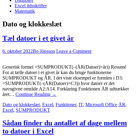
Diginotes
Excel tidsskrifter
Matematik
Dato og klokkeslæt
Tæl datoer i et givet år
6. oktober 2022
Bo Jönsson
Leave a Comment
Generisk formel =SUMPRODUKT(–(ÅR(Datoer)=år)) Resumé
For at tælle datoer i et givet år kan du bruge funktionerne
SUMPRODUKT og ÅR. I det viste eksempel er formlen i D3:
=SUMPRODUKT(–(ÅR(Datoer)=C3)) hvor datoer er det
navngivne område A2:A14. Forklaring Funktionen ÅR udtrækker
året…
Continue Reading
→
Dato og klokkeslæt
,
Excel
,
Funktioner
,
IT
,
Microsoft Office
ÅR
,
Excel
,
SUMPRODUKT
Sådan finder du antallet af dage mellem
to datoer i Excel