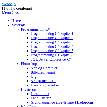
Webbojo
IT og Fotografering
Menu
Close
Home
Materiale
Programmering C#
Programmering C# kapitel 1
Programmering C# kapitel 2
Programmering C# kapitel 3
Programmering C# kapitel 4
Programmering C# kapitel 5
Programmering C# kapitel 6
SQL Server Express og C#
Photoshop
Åbn og Gem filer
Billedredigering
Lag
Arbejd med tekst
Kanaler og masker
Lightroom
Introduktion
Før du starter
Grundlæggende arbejdsgang i Lightroom
WordPress