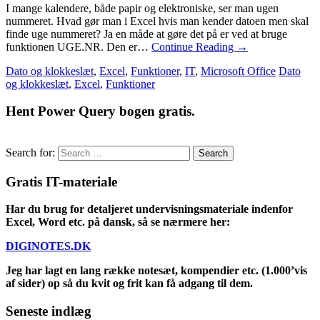
I mange kalendere, både papir og elektroniske, ser man ugen
nummeret. Hvad gør man i Excel hvis man kender datoen men skal
finde uge nummeret? Ja en måde at gøre det på er ved at bruge
funktionen UGE.NR. Den er…
Continue Reading
→
Dato og klokkeslæt
,
Excel
,
Funktioner
,
IT
,
Microsoft Office
Dato
og klokkeslæt
,
Excel
,
Funktioner
Hent Power Query bogen gratis.
Search for:
Gratis IT-materiale
Har du brug for detaljeret undervisningsmateriale indenfor
Excel, Word etc. på dansk, så se nærmere her:
DIGINOTES.DK
Jeg har lagt en lang række notesæt, kompendier etc. (1.000’vis
af sider) op så du kvit og frit kan få adgang til dem.
Seneste indlæg