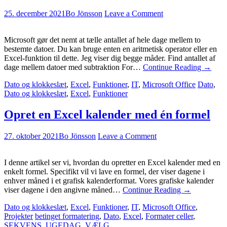
25. december 2021
Bo Jönsson
Leave a Comment
Microsoft gør det nemt at tælle antallet af hele dage mellem to
bestemte datoer. Du kan bruge enten en aritmetisk operator eller en
Excel-funktion til dette. Jeg viser dig begge måder. Find antallet af
dage mellem datoer med subtraktion For…
Continue Reading
→
Dato og klokkeslæt
,
Excel
,
Funktioner
,
IT
,
Microsoft Office
Dato
,
Dato og klokkeslæt
,
Excel
,
Funktioner
Opret en Excel kalender med én formel
27. oktober 2021
Bo Jönsson
Leave a Comment
I denne artikel ser vi, hvordan du opretter en Excel kalender med en
enkelt formel. Specifikt vil vi lave en formel, der viser dagene i
enhver måned i et grafisk kalenderformat. Vores grafiske kalender
viser dagene i den angivne måned…
Continue Reading
→
Dato og klokkeslæt
,
Excel
,
Funktioner
,
IT
,
Microsoft Office
,
Projekter
betinget formatering
,
Dato
,
Excel
,
Formater celler
,
SEKVENS
,
UGEDAG
,
VÆLG