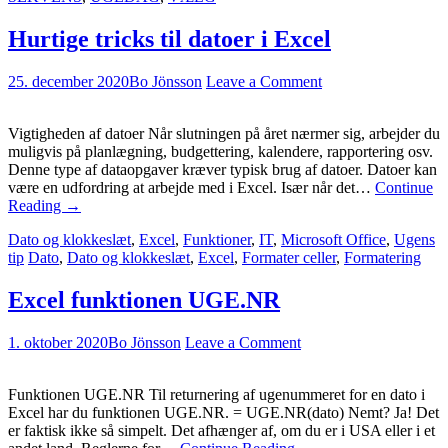
Hurtige tricks til datoer i Excel
25. december 2020
Bo Jönsson
Leave a Comment
Vigtigheden af datoer Når slutningen på året nærmer sig, arbejder du
muligvis på planlægning, budgettering, kalendere, rapportering osv.
Denne type af dataopgaver kræver typisk brug af datoer. Datoer kan
være en udfordring at arbejde med i Excel. Især når det…
Continue
Reading
→
Dato og klokkeslæt
,
Excel
,
Funktioner
,
IT
,
Microsoft Office
,
Ugens
tip
Dato
,
Dato og klokkeslæt
,
Excel
,
Formater celler
,
Formatering
Excel funktionen UGE.NR
1. oktober 2020
Bo Jönsson
Leave a Comment
Funktionen UGE.NR Til returnering af ugenummeret for en dato i
Excel har du funktionen UGE.NR. = UGE.NR(dato) Nemt? Ja! Det
er faktisk ikke så simpelt. Det afhænger af, om du er i USA eller i et