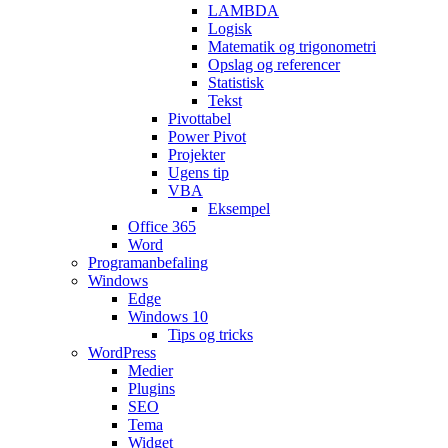
LAMBDA
Logisk
Matematik og trigonometri
Opslag og referencer
Statistisk
Tekst
Pivottabel
Power Pivot
Projekter
Ugens tip
VBA
Eksempel
Office 365
Word
Programanbefaling
Windows
Edge
Windows 10
Tips og tricks
WordPress
Medier
Plugins
SEO
Tema
Widget