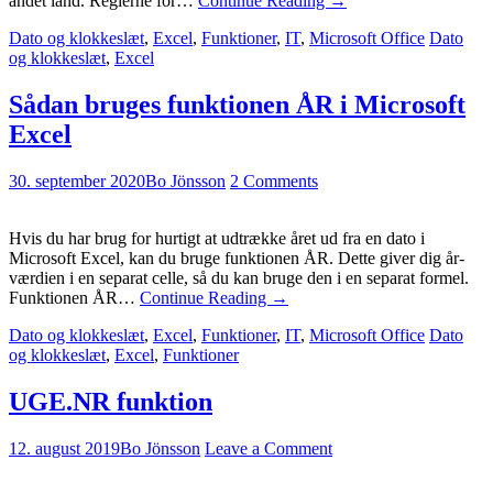
andet land. Reglerne for…
Continue Reading
→
Dato og klokkeslæt
,
Excel
,
Funktioner
,
IT
,
Microsoft Office
Dato
og klokkeslæt
,
Excel
Sådan bruges funktionen ÅR i Microsoft
Excel
30. september 2020
Bo Jönsson
2 Comments
Hvis du har brug for hurtigt at udtrække året ud fra en dato i
Microsoft Excel, kan du bruge funktionen ÅR. Dette giver dig år-
værdien i en separat celle, så du kan bruge den i en separat formel.
Funktionen ÅR…
Continue Reading
→
Dato og klokkeslæt
,
Excel
,
Funktioner
,
IT
,
Microsoft Office
Dato
og klokkeslæt
,
Excel
,
Funktioner
UGE.NR funktion
12. august 2019
Bo Jönsson
Leave a Comment