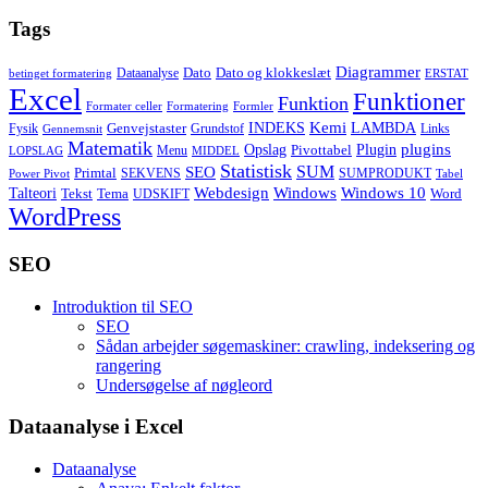
Tags
Diagrammer
Dato
Dato og klokkeslæt
Dataanalyse
betinget formatering
ERSTAT
Excel
Funktioner
Funktion
Formater celler
Formatering
Formler
Kemi
INDEKS
LAMBDA
Genvejstaster
Fysik
Grundstof
Links
Gennemsnit
Matematik
Opslag
Plugin
plugins
Pivottabel
Menu
LOPSLAG
MIDDEL
Statistisk
SUM
SEO
Primtal
SEKVENS
SUMPRODUKT
Power Pivot
Tabel
Windows
Talteori
Webdesign
Windows 10
Tekst
Tema
Word
UDSKIFT
WordPress
SEO
Introduktion til SEO
SEO
Sådan arbejder søgemaskiner: crawling, indeksering og
rangering
Undersøgelse af nøgleord
Dataanalyse i Excel
Dataanalyse