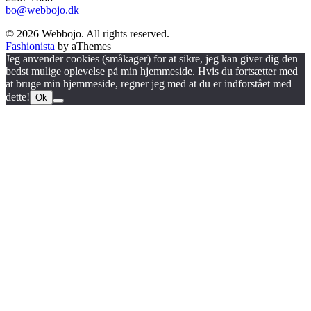
bo@webbojo.dk
© 2026 Webbojo. All rights reserved.
Fashionista
by aThemes
Jeg anvender cookies (småkager) for at sikre, jeg kan giver dig den
bedst mulige oplevelse på min hjemmeside. Hvis du fortsætter med
at bruge min hjemmeside, regner jeg med at du er indforstået med
dette!
Ok