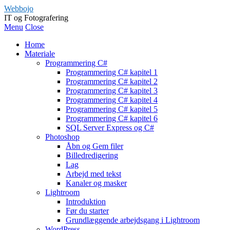
Webbojo
IT og Fotografering
Menu
Close
Home
Materiale
Programmering C#
Programmering C# kapitel 1
Programmering C# kapitel 2
Programmering C# kapitel 3
Programmering C# kapitel 4
Programmering C# kapitel 5
Programmering C# kapitel 6
SQL Server Express og C#
Photoshop
Åbn og Gem filer
Billedredigering
Lag
Arbejd med tekst
Kanaler og masker
Lightroom
Introduktion
Før du starter
Grundlæggende arbejdsgang i Lightroom
WordPress