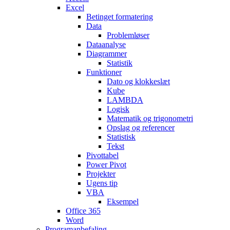
Excel
Betinget formatering
Data
Problemløser
Dataanalyse
Diagrammer
Statistik
Funktioner
Dato og klokkeslæt
Kube
LAMBDA
Logisk
Matematik og trigonometri
Opslag og referencer
Statistisk
Tekst
Pivottabel
Power Pivot
Projekter
Ugens tip
VBA
Eksempel
Office 365
Word
Programanbefaling