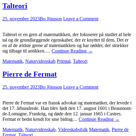
Talteori
25. november 2023
Bo Jönsson
Leave a Comment
Talteori er en gren af matematikken, der fokuserer på studiet af hele
tal og de grundlæggende egenskaber, der er knyttet til dem. Det er
en af de ældste grene af matematikken og har rødder, der strækker
sig tilbage til antikken.…
Continue Reading
→
Matematik
,
Naturvidenskab
Primtal
,
Talteori
Pierre de Fermat
25. november 2023
Bo Jönsson
Leave a Comment
Pierre de Fermat var en fransk advokat og matematiker, der levede i
det 17. århundrede. Han blev født den 17. august 1601 i Beaumont-
de-Lomagne, Frankrig, og døde den 12. januar 1665 i Castres.
Fermat er bedst kendt for sine bidrag…
Continue Reading
→
Matematik
,
Naturvidenskab
,
Videnskabsfolk
Matematik
,
Pierre de
Fermat
,
Talteori