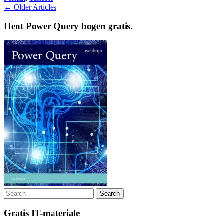
Post
←
Older Articles
navigation
Hent Power Query bogen gratis.
Search
for:
Gratis IT-materiale