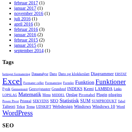
februar 2017
(1)
januar 2017
(1)
november 2016
(1)
juli 2016
(1)
april 2016
(1)
februar 2016
(3)
januar 2016
(2)
februar 2015
(2)
januar 2015
(1)
september 2014
(1)
Tags
Diagrammer
Dato
Dato og klokkeslæt
Dataanalyse
betinget formatering
ERSTAT
Excel
Funktioner
Funktion
Formater celler
Formatering
Formler
Kemi
INDEKS
LAMBDA
Genvejstaster
Fysik
Grundstof
Links
Gennemsnit
Matematik
Opslag
Plugin
plugins
Pivottabel
Menu
LOPSLAG
MIDDEL
Statistisk
SUM
SEO
Primtal
SEKVENS
SUMPRODUKT
Power Pivot
Tabel
Windows
Talteori
Webdesign
Windows 10
Tekst
Tema
Word
UDSKIFT
WordPress
SEO