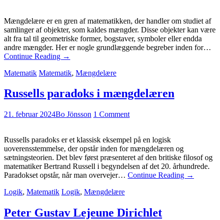
Mængdelære er en gren af matematikken, der handler om studiet af
samlinger af objekter, som kaldes mængder. Disse objekter kan være
alt fra tal til geometriske former, bogstaver, symboler eller endda
andre mængder. Her er nogle grundlæggende begreber inden for…
Continue Reading
→
Matematik
Matematik
,
Mængdelære
Russells paradoks i mængdelæren
21. februar 2024
Bo Jönsson
1 Comment
Russells paradoks er et klassisk eksempel på en logisk
uoverensstemmelse, der opstår inden for mængdelæren og
sætningsteorien. Det blev først præsenteret af den britiske filosof og
matematiker Bertrand Russell i begyndelsen af det 20. århundrede.
Paradokset opstår, når man overvejer…
Continue Reading
→
Logik
,
Matematik
Logik
,
Mængdelære
Peter Gustav Lejeune Dirichlet