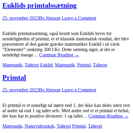
Euklids primtalssætning
25. november 2023
Bo Jönsson
Leave a Comment
Euklids primtalssætning, også kendt som Euklids bevis for
uendeligheden af primtal, er et klassisk matematisk resultat, der blev
præsenteret af den gamle græske matematiker Euklid i sit værk
“Elementer” omkring 300 f.Kr. Dette sætning siger, at der er
uendeligt mange…
Continue Reading
→
Matematik
,
Talteori
Euklid
,
Matematik
,
Primtal
,
Talteori
Primtal
25. november 2023
Bo Jönsson
Leave a Comment
Et primtal er et naturligt tal større end 1, der ikke kan deles uden rest
af andre tal end 1 og tallet selv. Med andre ord er et primtal et heltal,
der kun har to positive divisorer: 1 og tallet…
Continue Reading
→
Matematik
,
Naturvidenskab
,
Talteori
Primtal
,
Talteori