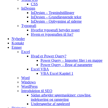
CSS
InDesign
InDesign – Tegnindstillinger
InDesign – Grundlæggende tekst
InDesign – Opbygning af siderne
Typografi
Hvorfor typografi betyder noget
Hvem er typografien til for?
Nyheder
Kontakt
Emner
Excel
Hvad er Power Query?
Power Query – Importer filer i en mappe
Power Query – Brug af parametre
Excel VBA
VBA Excel Kapitel 1
Word
Windows
WordPress
Introduktion til SEO
Sådan arbejder søgemaskiner: crawling,
indeksering og rangering
Undersøgelse af nøgleord