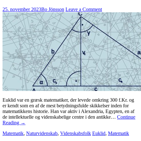
25. november 2023
Bo Jönsson
Leave a Comment
Euklid var en græsk matematiker, der levede omkring 300 f.Kr. og
er kendt som en af de mest betydningsfulde skikkelser inden for
matematikkens historie. Han var aktiv i Alexandria, Egypten, en af
de intellektuelle og videnskabelige centre i den antikke…
Continue
Reading
→
Matematik
,
Naturvidenskab
,
Videnskabsfolk
Euklid
,
Matematik