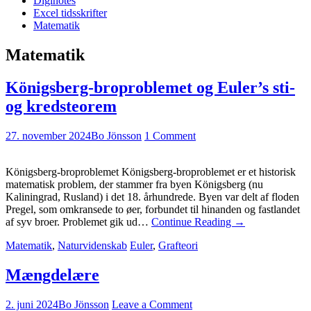
Diginotes
Excel tidsskrifter
Matematik
Matematik
Königsberg-broproblemet og Euler’s sti-
og kredsteorem
27. november 2024
Bo Jönsson
1 Comment
Königsberg-broproblemet Königsberg-broproblemet er et historisk
matematisk problem, der stammer fra byen Königsberg (nu
Kaliningrad, Rusland) i det 18. århundrede. Byen var delt af floden
Pregel, som omkransede to øer, forbundet til hinanden og fastlandet
af syv broer. Problemet gik ud…
Continue Reading
→
Matematik
,
Naturvidenskab
Euler
,
Grafteori
Mængdelære
2. juni 2024
Bo Jönsson
Leave a Comment