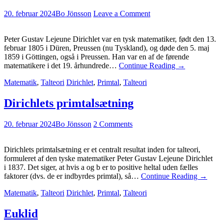
20. februar 2024
Bo Jönsson
Leave a Comment
Peter Gustav Lejeune Dirichlet var en tysk matematiker, født den 13.
februar 1805 i Düren, Preussen (nu Tyskland), og døde den 5. maj
1859 i Göttingen, også i Preussen. Han var en af de førende
matematikere i det 19. århundrede…
Continue Reading
→
Matematik
,
Talteori
Dirichlet
,
Primtal
,
Talteori
Dirichlets primtalsætning
20. februar 2024
Bo Jönsson
2 Comments
Dirichlets primtalsætning er et centralt resultat inden for talteori,
formuleret af den tyske matematiker Peter Gustav Lejeune Dirichlet
i 1837. Det siger, at hvis a og b er to positive heltal uden fælles
faktorer (dvs. de er indbyrdes primtal), så…
Continue Reading
→
Matematik
,
Talteori
Dirichlet
,
Primtal
,
Talteori
Euklid