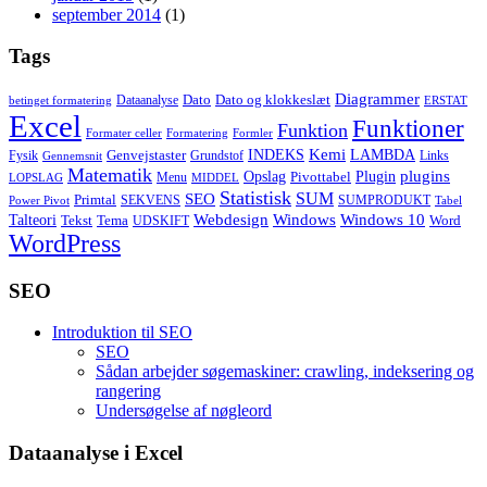
september 2014
(1)
Tags
Diagrammer
Dato
Dato og klokkeslæt
Dataanalyse
betinget formatering
ERSTAT
Excel
Funktioner
Funktion
Formater celler
Formatering
Formler
Kemi
INDEKS
LAMBDA
Genvejstaster
Fysik
Grundstof
Links
Gennemsnit
Matematik
Opslag
Plugin
plugins
Pivottabel
Menu
LOPSLAG
MIDDEL
Statistisk
SUM
SEO
Primtal
SEKVENS
SUMPRODUKT
Power Pivot
Tabel
Windows
Talteori
Webdesign
Windows 10
Tekst
Tema
Word
UDSKIFT
WordPress
SEO
Introduktion til SEO
SEO
Sådan arbejder søgemaskiner: crawling, indeksering og
rangering
Undersøgelse af nøgleord
Dataanalyse i Excel