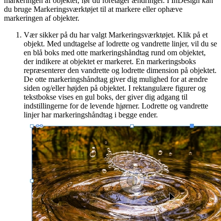
markeringen af objekter, før du foretager ændringer. I InDesign kan
du bruge Markeringsværktøjet til at markere eller ophæve
markeringen af objekter.
Vær sikker på du har valgt Markeringsværktøjet. Klik på et
objekt. Med undtagelse af lodrette og vandrette linjer, vil du se
en blå boks med otte markeringshåndtag rund om objektet,
der indikere at objektet er markeret. En markeringsboks
repræsenterer den vandrette og lodrette dimension på objektet.
De otte markeringshåndtag giver dig mulighed for at ændre
siden og/eller højden på objektet. I rektangulære figurer og
tekstbokse vises en gul boks, der giver dig adgang til
indstillingerne for de levende hjørner. Lodrette og vandrette
linjer har markeringshåndtag i begge ender.