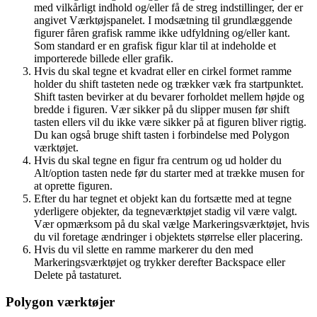
med vilkårligt indhold og/eller få de streg indstillinger, der er
angivet Værktøjspanelet. I modsætning til grundlæggende
figurer fåren grafisk ramme ikke udfyldning og/eller kant.
Som standard er en grafisk figur klar til at indeholde et
importerede billede eller grafik.
Hvis du skal tegne et kvadrat eller en cirkel formet ramme
holder du shift tasteten nede og trækker væk fra startpunktet.
Shift tasten bevirker at du bevarer forholdet mellem højde og
bredde i figuren. Vær sikker på du slipper musen før shift
tasten ellers vil du ikke være sikker på at figuren bliver rigtig.
Du kan også bruge shift tasten i forbindelse med Polygon
værktøjet.
Hvis du skal tegne en figur fra centrum og ud holder du
Alt/option tasten nede før du starter med at trække musen for
at oprette figuren.
Efter du har tegnet et objekt kan du fortsætte med at tegne
yderligere objekter, da tegneværktøjet stadig vil være valgt.
Vær opmærksom på du skal vælge Markeringsværktøjet, hvis
du vil foretage ændringer i objektets størrelse eller placering.
Hvis du vil slette en ramme markerer du den med
Markeringsværktøjet og trykker derefter Backspace eller
Delete på tastaturet.
Polygon værktøjer