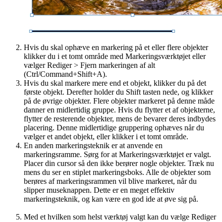
Hvis du skal ophæve en markering på et eller flere objekter
klikker du i et tomt område med Markeringsværktøjet eller
vælger Rediger > Fjern markeringen af alt
(Ctrl/Command+Shift+A).
Hvis du skal markere mere end et objekt, klikker du på det
første objekt. Derefter holder du Shift tasten nede, og klikker
på de øvrige objekter. Flere objekter markeret på denne måde
danner en midlertidig gruppe. Hvis du flytter et af objekterne,
flytter de resterende objekter, mens de bevarer deres indbydes
placering. Denne midlertidige gruppering ophæves når du
vælger et andet objekt, eller klikker i et tomt område.
En anden markeringsteknik er at anvende en
markeringsramme. Sørg for at Markeringsværktøjet er valgt.
Placer din cursor så den ikke berører nogle objekter. Træk nu
mens du ser en stiplet markeringsboks. Alle de objekter som
berøres af markeringsrammen vil blive markeret, når du
slipper museknappen. Dette er en meget effektiv
markeringsteknik, og kan være en god ide at øve sig på.
Med et hvilken som helst værktøj valgt kan du vælge Rediger