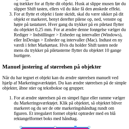
og trækker for at flytte dit objekt. Husk at slippe musen før du
slipper Shift tasten, ellers vil du ikke få den ønskede effekt.
For at flytte et objekt i faste skridt, skal du være sikker på dit
objekt er markeret, benyt derefter pilene op, ned, venstre og
højre på tastaturet. Hver gang du trykker på en piletast flytter
du objektet 0,25 mm. For at ændre denne forøgelse vælger du
Rediger > Indstillinger > Enheder og intervaller (Windows),
eller InDesign > Enheder og intervaller (Mac). Indtast en ny
værdi i feltet Markørtast. Hvis du holder Shift tasten nede
mens du trykker på piletasterne flytter du objektet 10 gange
hurtigere.
Manuel justering af størrelsen på objekter
Når du har tegnet et objekt kan du ændre størrelsen manuelt ved
hjælp af Markeringsværktøjet. Du kan ændre størrelsen på de simple
objekter, åbne stier og tekstbokse og grupper.
For at ændre størrelsen på en simpel figur eller ramme vælger
du Markeringsværktøjet. Klik på objektet, så objektet bliver
markeret og du ser de otte markeringshåndtag rundt om
figuren. Et irregulært formet objekt optræder med en blå
rektangelformet boks med håndtag.