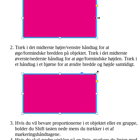
Træk i det midterste højre/venstre håndtag for at
øge/formindske bredden på objektet. Træk i det midterste
øverste/nederste håndtag for at øge/formindske højden. Træk i
et håndtag i et hjørne for at ændre bredde og højde samtidigt.
Hvis du vil bevare proportionerne i et objektet eller en gruppe,
holder du Shift tasten nede mens du trækker i et af
markeringshåndtagene.
Hvis du skal ændre vinklen på en linje, markere du linjen med