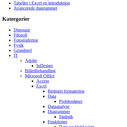
Tabeller i Excel en introduktion
Avancerede diagrammer
Katergorier
Dinosaur
Filosofi
Fotografering
Fysik
Grundstof
IT
Adobe
InDesign
Billedbehandling
Microsoft Office
Access
Excel
Betinget formatering
Data
Problemløser
Dataanalyse
Diagrammer
Statistik
Funktioner
Dato og klokkeslæt