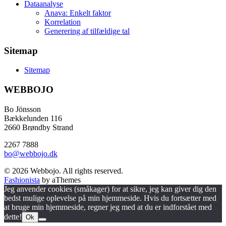
Dataanalyse
Anava: Enkelt faktor
Korrelation
Generering af tilfældige tal
Sitemap
Sitemap
WEBBOJO
Bo Jönsson
Bækkelunden 116
2660 Brøndby Strand
2267 7888
bo@webbojo.dk
© 2026 Webbojo. All rights reserved.
Fashionista
by aThemes
Jeg anvender cookies (småkager) for at sikre, jeg kan giver dig den
bedst mulige oplevelse på min hjemmeside. Hvis du fortsætter med
at bruge min hjemmeside, regner jeg med at du er indforstået med
dette!
Ok