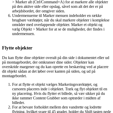
> Marker alt (Ctrl/Command+A) for at markere alle objekter
på den aktive side eller opslag, såvel som alt det der er på
arbejdsbordet, der omgiver siden.
Undermenuerne til Marker menuen indeholder en række
brugbare værktøjer, når du skal markere objekter i komplekse
områder med overlappende objekter. Marker et objekt og
vælg Objekt > Marker for at se de muligheder, der findes i
undermenuen.
Flytte objekter
Du kan flytte dine objekter overalt på din side i dokumentet eller ud
på montagebordet, der omkranser dine sider. Objekter kan
overskride margener og du kan oprette en beskæring ved at placere
dit objekt sådan at det løber over kanten på siden, og ud på
montagebordet.
For at flytte et objekt vælges Markeringsværktøjet, og
cursoren placeres inde i objektet. Træk og flyt objektet til en
ny placering. Hvis du flytter et billede, så vær sikker på du
ikke rammer Content Grabber som optræder i midten af
billeder.
For at bevare forholdet mellem den vandrette og lodrette
flytning, hvilket svare til 45 grader, holder du Shift tasten nede