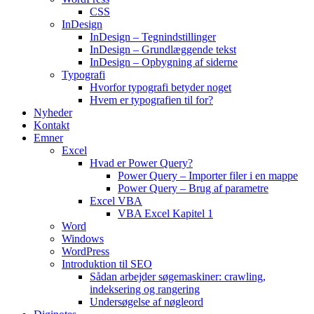
CSS
InDesign
InDesign – Tegnindstillinger
InDesign – Grundlæggende tekst
InDesign – Opbygning af siderne
Typografi
Hvorfor typografi betyder noget
Hvem er typografien til for?
Nyheder
Kontakt
Emner
Excel
Hvad er Power Query?
Power Query – Importer filer i en mappe
Power Query – Brug af parametre
Excel VBA
VBA Excel Kapitel 1
Word
Windows
WordPress
Introduktion til SEO
Sådan arbejder søgemaskiner: crawling,
indeksering og rangering
Undersøgelse af nøgleord