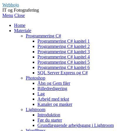
Webbojo
IT og Fotografering
Menu
Close
Home
Materiale
Programmering C#
Programmering C# kapitel 1
Programmering C# kapitel 2
Programmering C# kapitel 3
Programmering C# kapitel 4
Programmering C# kapitel 5
Programmering C# kapitel 6
SQL Server Express og C#
Photoshop
Åbn og Gem filer
Billedredigering
Lag
Arbejd med tekst
Kanaler og masker
Lightroom
Introduktion
Før du starter
Grundlæggende arbejdsgang i Lightroom
WordPress