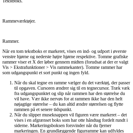
Tekstboks.
Rammeværktøjer.
Rammer.
Når en tom tekstboks er markeret, vises en ind- og udport i øverste
venstre hjørne og nederste højre hjørne respektive. Tomme grafiske
rammer viser et X der løber gennem midten (forudsat at der er valgt
Vis > Ekstrafunktioner > Vis rammekanter). Tomme rammer har
som udgangspunkt et sort punkt og ingen fyld.
Når du skal tegne en ramme vælger du det værktøj, der passer
til opgaven. Cursoren ændrer sig til en tegnecursor. Træk væk
fra udgangspunktet og slip når rammen har den størrelse du
vil have. Vær ikke nervøs for at rammen ikke har den helt
nøjagtige størrelse – du kan altid ændre størrelsen og flytte
rammen på et senere tidspunkt.
Når du slipper museknappen vil figuren være markeret – det
vises i en afgrænset boks som har otte håndtag fordelt rundt i
siderne. Markeringsboksen forsvinder når du fjerner
markeringen. En grundlæggende figurramme kan udfyldes