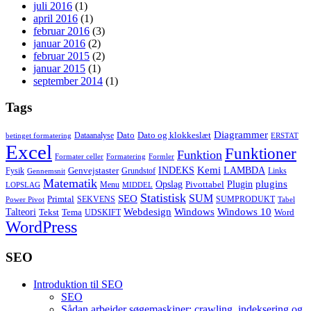
juli 2016
(1)
april 2016
(1)
februar 2016
(3)
januar 2016
(2)
februar 2015
(2)
januar 2015
(1)
september 2014
(1)
Tags
Diagrammer
Dato
Dato og klokkeslæt
Dataanalyse
betinget formatering
ERSTAT
Excel
Funktioner
Funktion
Formater celler
Formatering
Formler
Kemi
INDEKS
LAMBDA
Genvejstaster
Fysik
Grundstof
Links
Gennemsnit
Matematik
Opslag
Plugin
plugins
Pivottabel
Menu
LOPSLAG
MIDDEL
Statistisk
SUM
SEO
Primtal
SEKVENS
SUMPRODUKT
Power Pivot
Tabel
Windows
Talteori
Webdesign
Windows 10
Tekst
Tema
Word
UDSKIFT
WordPress
SEO
Introduktion til SEO
SEO
Sådan arbejder søgemaskiner: crawling, indeksering og