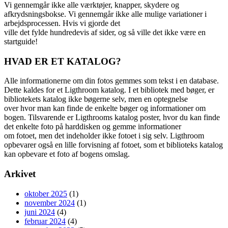
Vi gennemgår ikke alle værktøjer, knapper, skydere og
afkrydsningsbokse. Vi gennemgår ikke alle mulige variationer i
arbejdsprocessen. Hvis vi gjorde det
ville det fylde hundredevis af sider, og så ville det ikke være en
startguide!
HVAD ER ET KATALOG?
Alle informationerne om din fotos gemmes som tekst i en database.
Dette kaldes for et Ligthroom katalog. I et bibliotek med bøger, er
bibliotekets katalog ikke bøgerne selv, men en optegnelse
over hvor man kan finde de enkelte bøger og informationer om
bogen. Tilsvarende er Ligthrooms katalog poster, hvor du kan finde
det enkelte foto på harddisken og gemme informationer
om fotoet, men det indeholder ikke fotoet i sig selv. Ligthroom
opbevarer også en lille forvisning af fotoet, som et biblioteks katalog
kan opbevare et foto af bogens omslag.
Arkivet
oktober 2025
(1)
november 2024
(1)
juni 2024
(4)
februar 2024
(4)