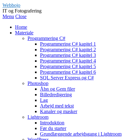
Webbojo
IT og Fotografering
Menu
Close
Home
Materiale
Programmering C#
Programmering C# kapitel 1
Programmering C# kapitel 2
Programmering C# kapitel 3
Programmering C# kapitel 4
Programmering C# kapitel 5
Programmering C# kapitel 6
SQL Server Express og C#
Photoshop
Åbn og Gem filer
Billedredigering
Lag
Arbejd med tekst
Kanaler og masker
Lightroom
Introduktion
Før du starter
Grundlæggende arbejdsgang i Lightroom
WordPress