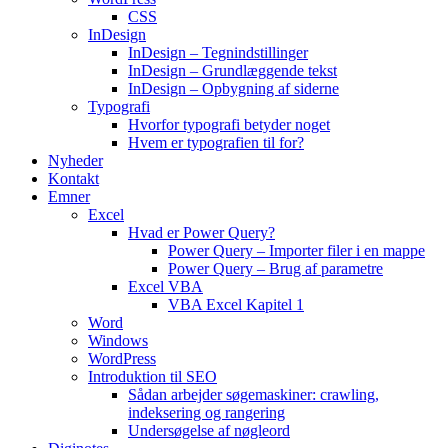
CSS
InDesign
InDesign – Tegnindstillinger
InDesign – Grundlæggende tekst
InDesign – Opbygning af siderne
Typografi
Hvorfor typografi betyder noget
Hvem er typografien til for?
Nyheder
Kontakt
Emner
Excel
Hvad er Power Query?
Power Query – Importer filer i en mappe
Power Query – Brug af parametre
Excel VBA
VBA Excel Kapitel 1
Word
Windows
WordPress
Introduktion til SEO
Sådan arbejder søgemaskiner: crawling,
indeksering og rangering
Undersøgelse af nøgleord