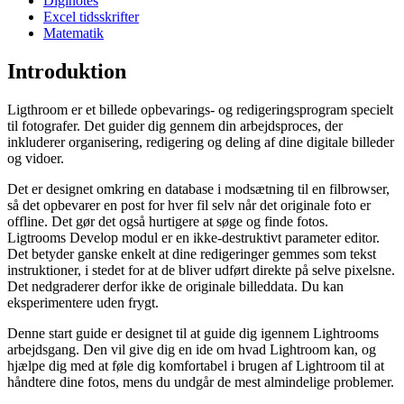
Diginotes
Excel tidsskrifter
Matematik
Introduktion
Ligthroom er et billede opbevarings- og redigeringsprogram specielt
til fotografer. Det guider dig gennem din arbejdsproces, der
inkluderer organisering, redigering og deling af dine digitale billeder
og vidoer.
Det er designet omkring en database i modsætning til en filbrowser,
så det opbevarer en post for hver fil selv når det originale foto er
offline. Det gør det også hurtigere at søge og finde fotos.
Ligtrooms Develop modul er en ikke-destruktivt parameter editor.
Det betyder ganske enkelt at dine redigeringer gemmes som tekst
instruktioner, i stedet for at de bliver udført direkte på selve pixelsne.
Det nedgraderer derfor ikke de originale billeddata. Du kan
eksperimentere uden frygt.
Denne start guide er designet til at guide dig igennem Lightrooms
arbejdsgang. Den vil give dig en ide om hvad Lightroom kan, og
hjælpe dig med at føle dig komfortabel i brugen af Lightroom til at
håndtere dine fotos, mens du undgår de mest almindelige problemer.