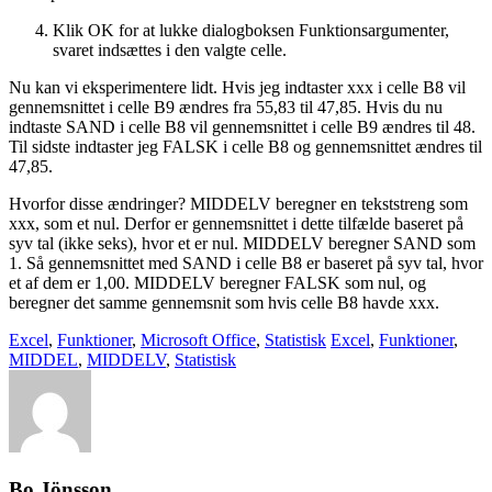
Klik OK for at lukke dialogboksen Funktionsargumenter,
svaret indsættes i den valgte celle.
Nu kan vi eksperimentere lidt. Hvis jeg indtaster xxx i celle B8 vil
gennemsnittet i celle B9 ændres fra 55,83 til 47,85. Hvis du nu
indtaste SAND i celle B8 vil gennemsnittet i celle B9 ændres til 48.
Til sidste indtaster jeg FALSK i celle B8 og gennemsnittet ændres til
47,85.
Hvorfor disse ændringer? MIDDELV beregner en tekststreng som
xxx, som et nul. Derfor er gennemsnittet i dette tilfælde baseret på
syv tal (ikke seks), hvor et er nul. MIDDELV beregner SAND som
1. Så gennemsnittet med SAND i celle B8 er baseret på syv tal, hvor
et af dem er 1,00. MIDDELV beregner FALSK som nul, og
beregner det samme gennemsnit som hvis celle B8 havde xxx.
Excel
,
Funktioner
,
Microsoft Office
,
Statistisk
Excel
,
Funktioner
,
MIDDEL
,
MIDDELV
,
Statistisk
Bo Jönsson