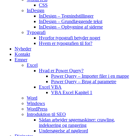
CSS
InDesign
InDesign – Tegnindstillinger
InDesign – Grundlæggende tekst
InDesign – Opbygning af siderne
Typografi
Hvorfor typografi betyder noget
Hvem er typografien til for?
Nyheder
Kontakt
Emner
Excel
Hvad er Power Query?
Power Query – Importer filer i en mappe
Power Query – Brug af parametre
Excel VBA
VBA Excel Kapitel 1
Word
Windows
WordPress
Introduktion til SEO
Sådan arbejder søgemaskiner: crawling,
indeksering og rangering
Undersøgelse af nøgleord