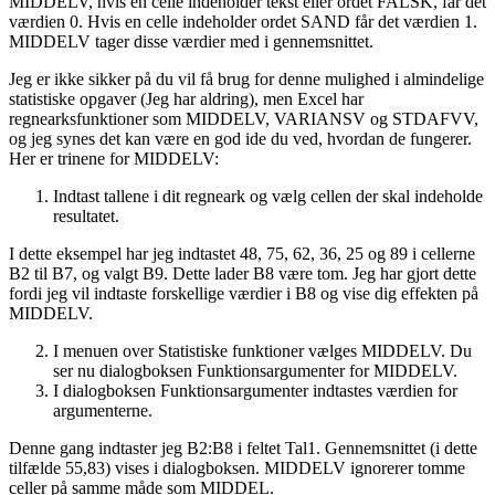
MIDDELV, hvis en celle indeholder tekst eller ordet FALSK, får det
værdien 0. Hvis en celle indeholder ordet SAND får det værdien 1.
MIDDELV tager disse værdier med i gennemsnittet.
Jeg er ikke sikker på du vil få brug for denne mulighed i almindelige
statistiske opgaver (Jeg har aldring), men Excel har
regnearksfunktioner som MIDDELV, VARIANSV og STDAFVV,
og jeg synes det kan være en god ide du ved, hvordan de fungerer.
Her er trinene for MIDDELV:
Indtast tallene i dit regneark og vælg cellen der skal indeholde
resultatet.
I dette eksempel har jeg indtastet 48, 75, 62, 36, 25 og 89 i cellerne
B2 til B7, og valgt B9. Dette lader B8 være tom. Jeg har gjort dette
fordi jeg vil indtaste forskellige værdier i B8 og vise dig effekten på
MIDDELV.
I menuen over Statistiske funktioner vælges MIDDELV. Du
ser nu dialogboksen Funktionsargumenter for MIDDELV.
I dialogboksen Funktionsargumenter indtastes værdien for
argumenterne.
Denne gang indtaster jeg B2:B8 i feltet Tal1. Gennemsnittet (i dette
tilfælde 55,83) vises i dialogboksen. MIDDELV ignorerer tomme
celler på samme måde som MIDDEL.