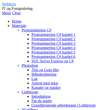
Webbojo
IT og Fotografering
Menu
Close
Home
Materiale
Programmering C#
Programmering C# kapitel 1
Programmering C# kapitel 2
Programmering C# kapitel 3
Programmering C# kapitel 4
Programmering C# kapitel 5
Programmering C# kapitel 6
SQL Server Express og C#
Photoshop
Åbn og Gem filer
Billedredigering
Lag
Arbejd med tekst
Kanaler og masker
Lightroom
Introduktion
Før du starter
Grundlæggende arbejdsgang i Lightroom
WordPress