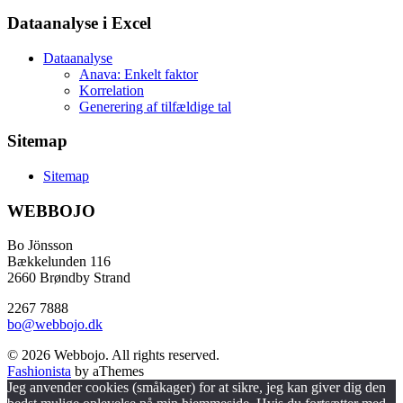
Dataanalyse i Excel
Dataanalyse
Anava: Enkelt faktor
Korrelation
Generering af tilfældige tal
Sitemap
Sitemap
WEBBOJO
Bo Jönsson
Bækkelunden 116
2660 Brøndby Strand
2267 7888
bo@webbojo.dk
© 2026 Webbojo. All rights reserved.
Fashionista
by aThemes
Jeg anvender cookies (småkager) for at sikre, jeg kan giver dig den