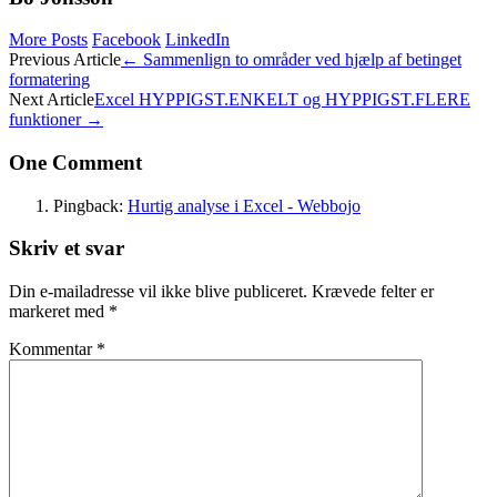
More Posts
Facebook
LinkedIn
Post
Previous Article
←
Sammenlign to områder ved hjælp af betinget
formatering
navigation
Next Article
Excel HYPPIGST.ENKELT og HYPPIGST.FLERE
funktioner
→
One Comment
Pingback:
Hurtig analyse i Excel - Webbojo
Skriv et svar
Din e-mailadresse vil ikke blive publiceret.
Krævede felter er
markeret med
*
Kommentar
*