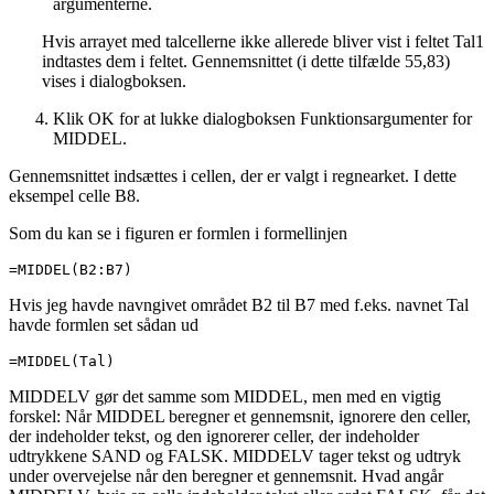
argumenterne.
Hvis arrayet med talcellerne ikke allerede bliver vist i feltet Tal1
indtastes dem i feltet. Gennemsnittet (i dette tilfælde 55,83)
vises i dialogboksen.
Klik OK for at lukke dialogboksen Funktionsargumenter for
MIDDEL.
Gennemsnittet indsættes i cellen, der er valgt i regnearket. I dette
eksempel celle B8.
Som du kan se i figuren er formlen i formellinjen
=MIDDEL(B2:B7)
Hvis jeg havde navngivet området B2 til B7 med f.eks. navnet Tal
havde formlen set sådan ud
=MIDDEL(Tal)
MIDDELV gør det samme som MIDDEL, men med en vigtig
forskel: Når MIDDEL beregner et gennemsnit, ignorere den celler,
der indeholder tekst, og den ignorerer celler, der indeholder
udtrykkene SAND og FALSK. MIDDELV tager tekst og udtryk
under overvejelse når den beregner et gennemsnit. Hvad angår