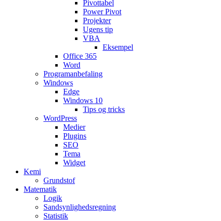
Pivottabel
Power Pivot
Projekter
Ugens tip
VBA
Eksempel
Office 365
Word
Programanbefaling
Windows
Edge
Windows 10
Tips og tricks
WordPress
Medier
Plugins
SEO
Tema
Widget
Kemi
Grundstof
Matematik
Logik
Sandsynlighedsregning
Statistik