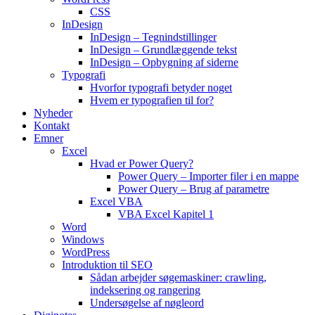
CSS
InDesign
InDesign – Tegnindstillinger
InDesign – Grundlæggende tekst
InDesign – Opbygning af siderne
Typografi
Hvorfor typografi betyder noget
Hvem er typografien til for?
Nyheder
Kontakt
Emner
Excel
Hvad er Power Query?
Power Query – Importer filer i en mappe
Power Query – Brug af parametre
Excel VBA
VBA Excel Kapitel 1
Word
Windows
WordPress
Introduktion til SEO
Sådan arbejder søgemaskiner: crawling,
indeksering og rangering
Undersøgelse af nøgleord