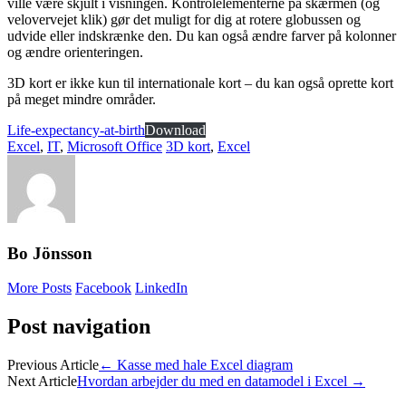
ville være skjult i visningen. Kontrolelementerne på skærmen (og
velovervejet klik) gør det muligt for dig at rotere globussen og
udvide eller indskrænke den. Du kan også ændre farver på kolonner
og ændre orienteringen.
3D kort er ikke kun til internationale kort – du kan også oprette kort
på meget mindre områder.
Life-expectancy-at-birth
Download
Excel
,
IT
,
Microsoft Office
3D kort
,
Excel
Bo Jönsson
More Posts
Facebook
LinkedIn
Post navigation
Previous Article
←
Kasse med hale Excel diagram
Next Article
Hvordan arbejder du med en datamodel i Excel
→