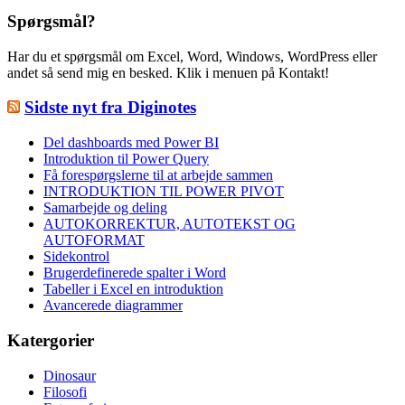
Spørgsmål?
Har du et spørgsmål om Excel, Word, Windows, WordPress eller
andet så send mig en besked. Klik i menuen på Kontakt!
Sidste nyt fra Diginotes
Del dashboards med Power BI
Introduktion til Power Query
Få forespørgslerne til at arbejde sammen
INTRODUKTION TIL POWER PIVOT
Samarbejde og deling
AUTOKORREKTUR, AUTOTEKST OG
AUTOFORMAT
Sidekontrol
Brugerdefinerede spalter i Word
Tabeller i Excel en introduktion
Avancerede diagrammer
Katergorier
Dinosaur
Filosofi