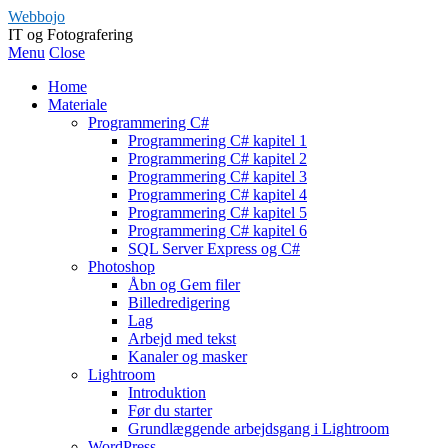
Webbojo
IT og Fotografering
Menu
Close
Home
Materiale
Programmering C#
Programmering C# kapitel 1
Programmering C# kapitel 2
Programmering C# kapitel 3
Programmering C# kapitel 4
Programmering C# kapitel 5
Programmering C# kapitel 6
SQL Server Express og C#
Photoshop
Åbn og Gem filer
Billedredigering
Lag
Arbejd med tekst
Kanaler og masker
Lightroom
Introduktion
Før du starter
Grundlæggende arbejdsgang i Lightroom
WordPress