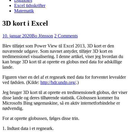
Diginotes
Excel tidsskrifter
Matematik
3D kort i Excel
10. januar 2020
Bo Jönsson
2 Comments
Blev tilføjet som Power View til Excel 2013, 3D kort er den
nuværende udgave. Som navnet antyder, tilføjer 3D kort en
tredimensionel visualisering. I denne artikel, viser jeg hvordan du
kan bruge 3D kort til at oprette en globus med data for adskillige
lande.
Figuren viser en del af et regneark med data for forventet levealder
ved fødslen. (Kilde:
http://hdr.undp.org/
.)
Jeg bruger 3D kort til at oprette en tredimensionelt globus, der viser
disse lande og deres tilhørende statistik. Globussen kommer fra
Microsofts Bing søgemaskine, så en aktiv internetforbindelse er
nødvendig.
For at oprette globussen, følges disse trin.
1. Indtast data i et regneark.