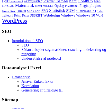
Kemi
INDEKS
LAMBDA
Genvejstaster
Fysik
Grundstof
Links
Gennemsnit
Matematik
Opslag
Plugin
plugins
Pivottabel
Menu
LOPSLAG
MIDDEL
Statistisk
SUM
SEO
Primtal
SEKVENS
SUMPRODUKT
Power Pivot
Tabel
Windows
Talteori
Webdesign
Windows 10
Tekst
Tema
Word
UDSKIFT
WordPress
SEO
Introduktion til SEO
SEO
Sådan arbejder søgemaskiner: crawling, indeksering og
rangering
Undersøgelse af nøgleord
Dataanalyse i Excel
Dataanalyse
Anava: Enkelt faktor
Korrelation
Generering af tilfældige tal
Sitemap