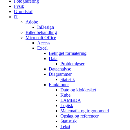
Fotografering
Fysik
Grundstof
IT
Adobe
InDesign
Billedbehandling
Microsoft Office
Access
Excel
Betinget formatering
Data
Problemløser
Dataanalyse
Diagrammer
Statistik
Funktioner
Dato og klokkeslæt
Kube
LAMBDA
Logisk
Matematik og trigonometri
Opslag og referencer
Statistisk
Tekst