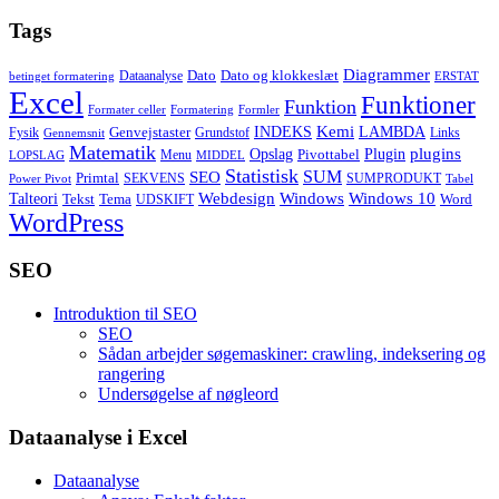
Tags
Diagrammer
Dato
Dato og klokkeslæt
Dataanalyse
betinget formatering
ERSTAT
Excel
Funktioner
Funktion
Formater celler
Formatering
Formler
Kemi
INDEKS
LAMBDA
Genvejstaster
Fysik
Grundstof
Links
Gennemsnit
Matematik
Opslag
Plugin
plugins
Pivottabel
Menu
LOPSLAG
MIDDEL
Statistisk
SUM
SEO
Primtal
SEKVENS
SUMPRODUKT
Power Pivot
Tabel
Windows
Talteori
Webdesign
Windows 10
Tekst
Tema
Word
UDSKIFT
WordPress
SEO
Introduktion til SEO
SEO
Sådan arbejder søgemaskiner: crawling, indeksering og
rangering
Undersøgelse af nøgleord
Dataanalyse i Excel
Dataanalyse