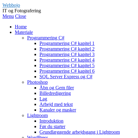
Webbojo
IT og Fotografering
Menu
Close
Home
Materiale
Programmering C#
Programmering C# kapitel 1
Programmering C# kapitel 2
Programmering C# kapitel 3
Programmering C# kapitel 4
Programmering C# kapitel 5
Programmering C# kapitel 6
SQL Server Express og C#
Photoshop
Åbn og Gem filer
Billedredigering
Lag
Arbejd med tekst
Kanaler og masker
Lightroom
Introduktion
Før du starter
Grundlæggende arbejdsgang i Lightroom
WordPress