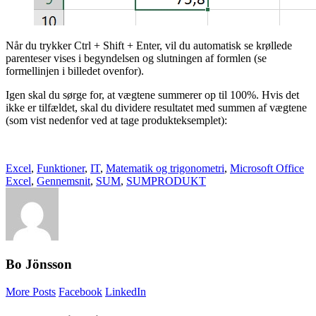
Når du trykker Ctrl + Shift + Enter, vil du automatisk se krøllede
parenteser vises i begyndelsen og slutningen af formlen (se
formellinjen i billedet ovenfor).
Igen skal du sørge for, at vægtene summerer op til 100%. Hvis det
ikke er tilfældet, skal du dividere resultatet med summen af vægtene
(som vist nedenfor ved at tage produkteksemplet):
Excel
,
Funktioner
,
IT
,
Matematik og trigonometri
,
Microsoft Office
Excel
,
Gennemsnit
,
SUM
,
SUMPRODUKT
Bo Jönsson
More Posts
Facebook
LinkedIn