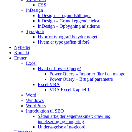
CSS
InDesign
InDesign – Tegnindstillinger
InDesign – Grundlæggende tekst
InDesign – Opbygning af siderne
Typografi
Hvorfor typografi betyder noget
Hvem er typografien til for?
Nyheder
Kontakt
Emner
Excel
Hvad er Power Query?
Power Query – Importer filer i en mappe
Power Query – Brug af parametre
Excel VBA
VBA Excel Kapitel 1
Word
Windows
WordPress
Introduktion til SEO
Sådan arbejder søgemaskiner: crawling,
indeksering og rangering
Undersøgelse af nøgleord