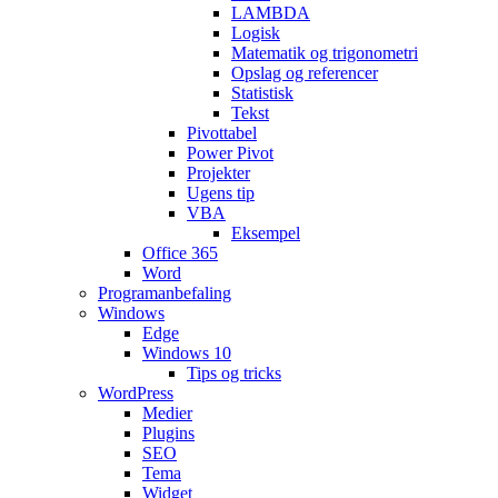
LAMBDA
Logisk
Matematik og trigonometri
Opslag og referencer
Statistisk
Tekst
Pivottabel
Power Pivot
Projekter
Ugens tip
VBA
Eksempel
Office 365
Word
Programanbefaling
Windows
Edge
Windows 10
Tips og tricks
WordPress
Medier
Plugins
SEO
Tema
Widget