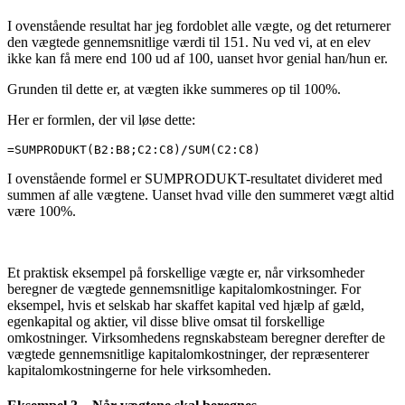
I ovenstående resultat har jeg fordoblet alle vægte, og det returnerer
den vægtede gennemsnitlige værdi til 151. Nu ved vi, at en elev
ikke kan få mere end 100 ud af 100, uanset hvor genial han/hun er.
Grunden til dette er, at vægten ikke summeres op til 100%.
Her er formlen, der vil løse dette:
=SUMPRODUKT(B2:B8;C2:C8)/SUM(C2:C8)
I ovenstående formel er SUMPRODUKT-resultatet divideret med
summen af alle vægtene. Uanset hvad ville den summeret vægt altid
være 100%.
Et praktisk eksempel på forskellige vægte er, når virksomheder
beregner de vægtede gennemsnitlige kapitalomkostninger. For
eksempel, hvis et selskab har skaffet kapital ved hjælp af gæld,
egenkapital og aktier, vil disse blive omsat til forskellige
omkostninger. Virksomhedens regnskabsteam beregner derefter de
vægtede gennemsnitlige kapitalomkostninger, der repræsenterer
kapitalomkostningerne for hele virksomheden.