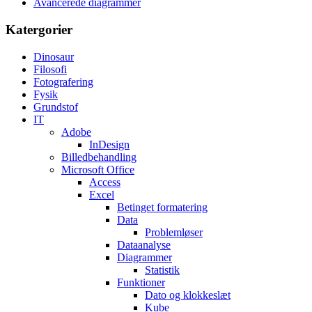
Avancerede diagrammer
Katergorier
Dinosaur
Filosofi
Fotografering
Fysik
Grundstof
IT
Adobe
InDesign
Billedbehandling
Microsoft Office
Access
Excel
Betinget formatering
Data
Problemløser
Dataanalyse
Diagrammer
Statistik
Funktioner
Dato og klokkeslæt
Kube