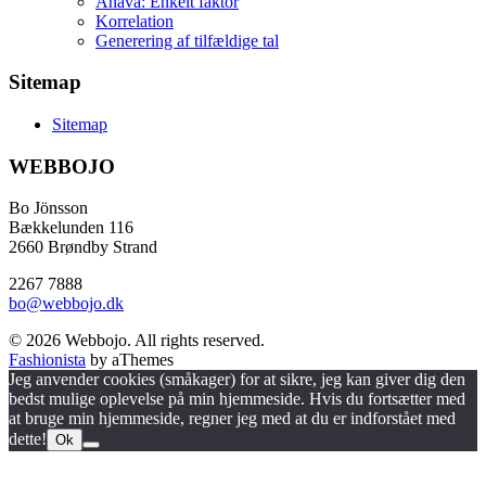
Anava: Enkelt faktor
Korrelation
Generering af tilfældige tal
Sitemap
Sitemap
WEBBOJO
Bo Jönsson
Bækkelunden 116
2660 Brøndby Strand
2267 7888
bo@webbojo.dk
© 2026 Webbojo. All rights reserved.
Fashionista
by aThemes
Jeg anvender cookies (småkager) for at sikre, jeg kan giver dig den
bedst mulige oplevelse på min hjemmeside. Hvis du fortsætter med
at bruge min hjemmeside, regner jeg med at du er indforstået med
dette!
Ok