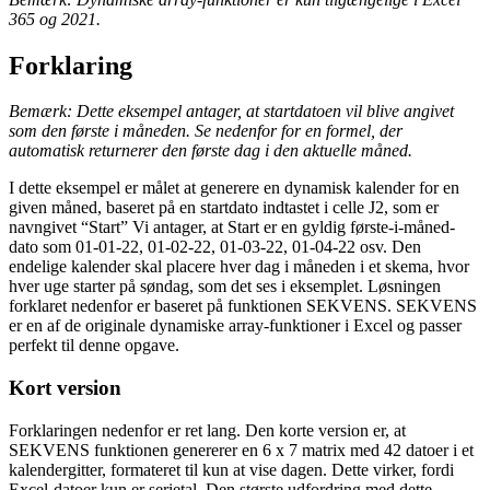
365 og 2021.
Forklaring
Bemærk: Dette eksempel antager, at startdatoen vil blive angivet
som den første i måneden. Se nedenfor for en formel, der
automatisk returnerer den første dag i den aktuelle måned.
I dette eksempel er målet at generere en dynamisk kalender for en
given måned, baseret på en startdato indtastet i celle J2, som er
navngivet “Start” Vi antager, at Start er en gyldig første-i-måned-
dato som 01-01-22, 01-02-22, 01-03-22, 01-04-22 osv. Den
endelige kalender skal placere hver dag i måneden i et skema, hvor
hver uge starter på søndag, som det ses i eksemplet. Løsningen
forklaret nedenfor er baseret på funktionen SEKVENS. SEKVENS
er en af de originale dynamiske array-funktioner i Excel og passer
perfekt til denne opgave.
Kort version
Forklaringen nedenfor er ret lang. Den korte version er, at
SEKVENS funktionen genererer en 6 x 7 matrix med 42 datoer i et
kalendergitter, formateret til kun at vise dagen. Dette virker, fordi
Excel-datoer kun er serietal. Den største udfordring med dette