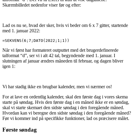
Skærmbilledet nedenfor viser før og efter:
Lad os nu se, hvad der sker, hvis vi beder om 6 x 7 gitter, startende
med 1. januar 2022:
=SEKVENS(6;7;DATO(2022;1;1))
Når vi først har formateret outputtet med det brugerdefinerede
talformat “d”, ser vi i alt 42 tal, begyndende med 1. januar. I
slutningen af januar ændres måneden til februar, og dagen bliver
igen 1:
Vi har stadig ikke en brugbar kalender, men vi nærmer os!
For at lave en ordentlig kalender, skal den første dag i vores skema
starte på søndag. Hvis den første dag i en måned ikke er en søndag,
skal vi starte skemaet den sidste søndag i den foregående måned.
Hvordan kan vi beregne den sidste søndag i den foregående måned?
Før vi kommer ind på specifikke funktioner, lad os præcisere målet.
Første søndag