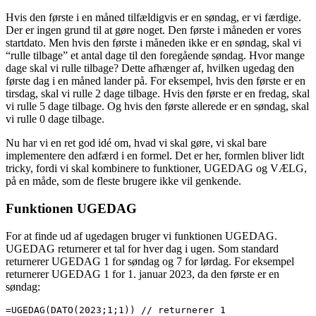
Hvis den første i en måned tilfældigvis er en søndag, er vi færdige.
Der er ingen grund til at gøre noget. Den første i måneden er vores
startdato. Men hvis den første i måneden ikke er en søndag, skal vi
“rulle tilbage” et antal dage til den foregående søndag. Hvor mange
dage skal vi rulle tilbage? Dette afhænger af, hvilken ugedag den
første dag i en måned lander på. For eksempel, hvis den første er en
tirsdag, skal vi rulle 2 dage tilbage. Hvis den første er en fredag, skal
vi rulle 5 dage tilbage. Og hvis den første allerede er en søndag, skal
vi rulle 0 dage tilbage.
Nu har vi en ret god idé om, hvad vi skal gøre, vi skal bare
implementere den adfærd i en formel. Det er her, formlen bliver lidt
tricky, fordi vi skal kombinere to funktioner, UGEDAG og VÆLG,
på en måde, som de fleste brugere ikke vil genkende.
Funktionen UGEDAG
For at finde ud af ugedagen bruger vi funktionen UGEDAG.
UGEDAG returnerer et tal for hver dag i ugen. Som standard
returnerer UGEDAG 1 for søndag og 7 for lørdag. For eksempel
returnerer UGEDAG 1 for 1. januar 2023, da den første er en
søndag:
=UGEDAG(DATO(2023;1;1)) // returnerer 1