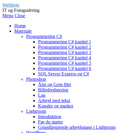
Webbojo
IT og Fotografering
Menu
Close
Home
Materiale
Programmering C#
Programmering C# kapitel 1
Programmering C# kapitel 2
Programmering C# kapitel 3
Programmering C# kapitel 4
Programmering C# kapitel 5
Programmering C# kapitel 6
SQL Server Express og C#
Photoshop
Åbn og Gem filer
Billedredigering
Lag
Arbejd med tekst
Kanaler og masker
Lightroom
Introduktion
Før du starter
Grundlæggende arbejdsgang i Lightroom
WordPress