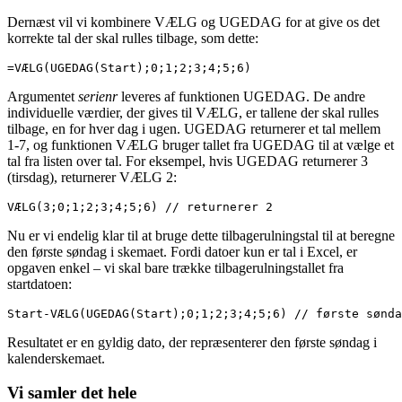
Dernæst vil vi kombinere VÆLG og UGEDAG for at give os det
korrekte tal der skal rulles tilbage, som dette:
=VÆLG(UGEDAG(Start);0;1;2;3;4;5;6)
Argumentet
serienr
leveres af funktionen UGEDAG. De andre
individuelle værdier, der gives til VÆLG, er tallene der skal rulles
tilbage, en for hver dag i ugen. UGEDAG returnerer et tal mellem
1-7, og funktionen VÆLG bruger tallet fra UGEDAG til at vælge et
tal fra listen over tal. For eksempel, hvis UGEDAG returnerer 3
(tirsdag), returnerer VÆLG 2:
VÆLG(3;0;1;2;3;4;5;6) // returnerer 2
Nu er vi endelig klar til at bruge dette tilbagerulningstal til at beregne
den første søndag i skemaet. Fordi datoer kun er tal i Excel, er
opgaven enkel – vi skal bare trække tilbagerulningstallet fra
startdatoen:
Start-VÆLG(UGEDAG(Start);0;1;2;3;4;5;6) // første sønda
Resultatet er en gyldig dato, der repræsenterer den første søndag i
kalenderskemaet.
Vi samler det hele