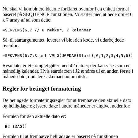
Nu skal vi kombinere ideerne forklaret ovenfor i en enkelt formel
baseret på SEQUENCE-funktionen. Vi starter med at bede om et 6
x 7 array af tal som dette:
=SEKVENS(6,7 // 6 rækker, 7 kolonner
Så, til startargumentet, leverer vi blot den kode, vi udarbejdede
ovenfor:
=SEKVENS(6;7;Start-VÆLG(UGEDAG(Start);0;1;2;3;4;5;6))
Resultatet er et komplet gitter med 42 datoer, der kan vises som en
månedlig kalender. Hvis startdatoen i J2 ændres til en anden første i
månedsdato, opdateres skemaet automatisk.
Regler for betinget formatering
De betingede formateringsregler for at fremhæve den aktuelle dato
og helligdage og lysere dage i andre måneder er angivet nedenfor:
Formlen for den aktuelle dato er:
=B2=IDAG()
Formlen til at fremhæve helligdage er baseret på funktionen