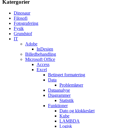
Katergorier
Dinosaur
Filosofi
Fotografering
Fysik
Grundstof
IT
Adobe
InDesign
Billedbehandling
Microsoft Office
Access
Excel
Betinget formatering
Data
Problemløser
Dataanalyse
Diagrammer
Statistik
Funktioner
Dato og klokkeslæt
Kube
LAMBDA
Logisk