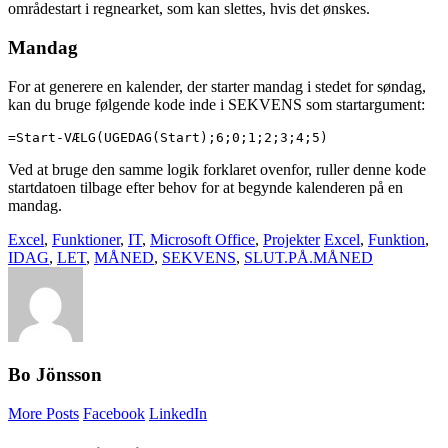
områdestart i regnearket, som kan slettes, hvis det ønskes.
Mandag
For at generere en kalender, der starter mandag i stedet for søndag,
kan du bruge følgende kode inde i SEKVENS som startargument:
=Start-VÆLG(UGEDAG(Start);6;0;1;2;3;4;5)
Ved at bruge den samme logik forklaret ovenfor, ruller denne kode
startdatoen tilbage efter behov for at begynde kalenderen på en
mandag.
Excel
,
Funktioner
,
IT
,
Microsoft Office
,
Projekter
Excel
,
Funktion
,
IDAG
,
LET
,
MÅNED
,
SEKVENS
,
SLUT.PÅ.MÅNED
Bo Jönsson
More Posts
Facebook
LinkedIn