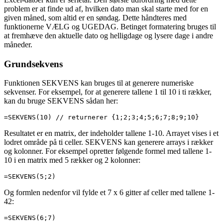
problem er at finde ud af, hvilken dato man skal starte med for en
given måned, som altid er en søndag. Dette håndteres med
funktionerne VÆLG og UGEDAG. Betinget formatering bruges til
at fremhæve den aktuelle dato og helligdage og lysere dage i andre
måneder.
Grundsekvens
Funktionen SEKVENS kan bruges til at generere numeriske
sekvenser. For eksempel, for at generere tallene 1 til 10 i ti rækker,
kan du bruge SEKVENS sådan her:
=SEKVENS(10) // returnerer {1;2;3;4;5;6;7;8;9;10}
Resultatet er en matrix, der indeholder tallene 1-10. Arrayet vises i et
lodret område på ti celler. SEKVENS kan generere arrays i rækker
og kolonner. For eksempel opretter følgende formel med tallene 1-
10 i en matrix med 5 rækker og 2 kolonner:
=SEKVENS(5;2)
Og formlen nedenfor vil fylde et 7 x 6 gitter af celler med tallene 1-
42:
=SEKVENS(6;7)