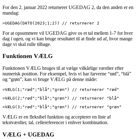
For den 2. januar 2022 returnerer UGEDAG 2, da den anden er en
mandag:
=UGEDAG(DATO(2023;1;2)) // returnerer 2
For at opsummere vil UGEDAG give os et tal mellem 1-7 for hver
dag i ugen, og vi kan bruge resultatet til at finde ud af, hvor mange
dage vi skal rulle tilbage.
Funktionen VÆLG
Funktionen VÆLG bruges til at vælge vilkårlige værdier efter
numerisk position. For eksempel, hvis vi har farverne “rød”, “blå”
og “grøn”, kan vi bruge VÆLG på denne måde:
=VÆLG(1;"rød";"blå";"grøn") // returnerer "rød"
=VÆLG(2;"rød";"blå";"grøn") // returnerer "blå"
=VÆLG(3;"rød";"blå";"grøn") // returnerer "grøn"
VÆLG er en fleksibel funktion og accepterer en liste af
tekstværdier, tal, cellereferencer i enhver kombination.
VÆLG + UGEDAG