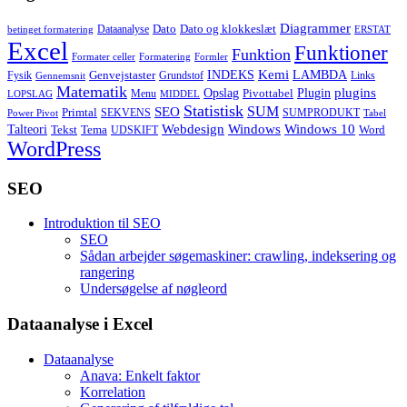
Diagrammer
Dato
Dato og klokkeslæt
Dataanalyse
betinget formatering
ERSTAT
Excel
Funktioner
Funktion
Formater celler
Formatering
Formler
Kemi
INDEKS
LAMBDA
Genvejstaster
Fysik
Grundstof
Links
Gennemsnit
Matematik
Opslag
Plugin
plugins
Pivottabel
Menu
LOPSLAG
MIDDEL
Statistisk
SUM
SEO
Primtal
SEKVENS
SUMPRODUKT
Power Pivot
Tabel
Windows
Talteori
Webdesign
Windows 10
Tekst
Tema
Word
UDSKIFT
WordPress
SEO
Introduktion til SEO
SEO
Sådan arbejder søgemaskiner: crawling, indeksering og
rangering
Undersøgelse af nøgleord
Dataanalyse i Excel
Dataanalyse
Anava: Enkelt faktor
Korrelation