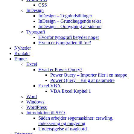
CSS
InDesign
InDesign – Tegnindstillinger
InDesign – Grundlæggende tekst
InDesign – Opbygning af siderne
Typografi
Hvorfor typografi betyder noget
Hvem er typografien til for?
Nyheder
Kontakt
Emner
Excel
Hvad er Power Query?
Power Query – Importer filer i en mappe
Power Query – Brug af parametre
Excel VBA
VBA Excel Kapitel 1
Word
Windows
WordPress
Introduktion til SEO
Sådan arbejder søgemaskiner: crawling,
indeksering og rangering
Undersøgelse af nøgleord