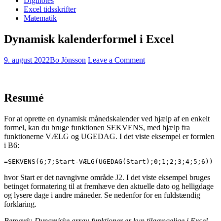
Diginotes
Excel tidsskrifter
Matematik
Dynamisk kalenderformel i Excel
9. august 2022
Bo Jönsson
Leave a Comment
Resumé
For at oprette en dynamisk månedskalender ved hjælp af en enkelt
formel, kan du bruge funktionen SEKVENS, med hjælp fra
funktionerne VÆLG og UGEDAG. I det viste eksempel er formlen
i B6:
=SEKVENS(6;7;Start-VÆLG(UGEDAG(Start);0;1;2;3;4;5;6))
hvor Start er det navngivne område J2. I det viste eksempel bruges
betinget formatering til at fremhæve den aktuelle dato og helligdage
og lysere dage i andre måneder. Se nedenfor for en fuldstændig
forklaring.
Bemærk: Dynamiske array-funktioner er kun tilgængelige i Excel