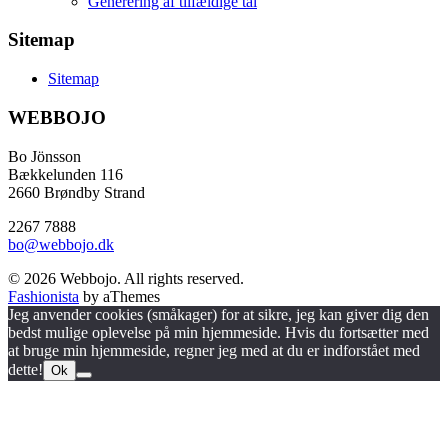
Generering af tilfældige tal
Sitemap
Sitemap
WEBBOJO
Bo Jönsson
Bækkelunden 116
2660 Brøndby Strand
2267 7888
bo@webbojo.dk
© 2026 Webbojo. All rights reserved.
Fashionista
by aThemes
Jeg anvender cookies (småkager) for at sikre, jeg kan giver dig den
bedst mulige oplevelse på min hjemmeside. Hvis du fortsætter med
at bruge min hjemmeside, regner jeg med at du er indforstået med
dette!
Ok