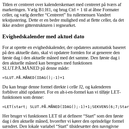
Titlen er centreret over kalenderskemaet med centreret på tværs af
markeringen. Vælg B1:H1, og brug Ctrl + 1 til at åbne Formater
celler, og vælg derefter “Centreret” fra rullemenuen Vandret
tekstjustering. Dette er en bedre mulighed end at flette celler, da det
ikke ændrer gitterstrukturen i regnearket.
Evighedskalender med aktuel dato
For at oprette en evighedskalender, der opdateres automatisk baseret
på den aktuelle dato, skal vi opdatere formlen for at generere den
første dag i den aktuelle måned med det samme. Den første dag i
den aktuelle måned kan beregnes med funktionen
SLUT.PÅ.MÅNED på denne måde:
=SLUT.PÅ.MÅNED(IDAG();-1)+1
Du kan bruge denne formel direkte i celle J2, og kalenderen
forbliver altid opdateret. For en alt-i-en-formel kan vi tilføje LET-
funktionen som denne:
=LET(start; SLUT.PÅ.MÅNED(IDAG();-1)+1;SEKVENS(6;7;Star
Her bruger vi funktionen LET til at definere “Start” som den første
dag i den aktuelle måned, hvorefter vi kører den oprindelige formel
uændret. Den lokale variabel “Start” tilsidesætter den navngivne