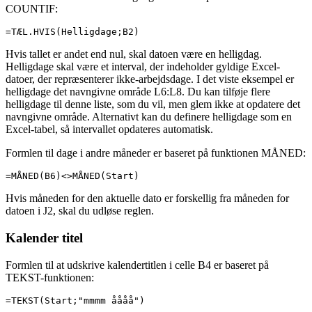
COUNTIF:
=TÆL.HVIS(Helligdage;B2)
Hvis tallet er andet end nul, skal datoen være en helligdag.
Helligdage skal være et interval, der indeholder gyldige Excel-
datoer, der repræsenterer ikke-arbejdsdage. I det viste eksempel er
helligdage det navngivne område L6:L8. Du kan tilføje flere
helligdage til denne liste, som du vil, men glem ikke at opdatere det
navngivne område. Alternativt kan du definere helligdage som en
Excel-tabel, så intervallet opdateres automatisk.
Formlen til dage i andre måneder er baseret på funktionen MÅNED:
=MÅNED(B6)<>MÅNED(Start)
Hvis måneden for den aktuelle dato er forskellig fra måneden for
datoen i J2, skal du udløse reglen.
Kalender titel
Formlen til at udskrive kalendertitlen i celle B4 er baseret på
TEKST-funktionen:
=TEKST(Start;"mmmm åååå")