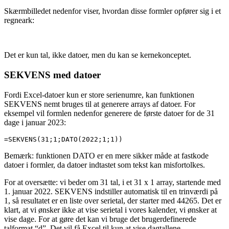
Skærmbilledet nedenfor viser, hvordan disse formler opfører sig i et
regneark:
Det er kun tal, ikke datoer, men du kan se kernekonceptet.
SEKVENS med datoer
Fordi Excel-datoer kun er store serienumre, kan funktionen
SEKVENS nemt bruges til at generere arrays af datoer. For
eksempel vil formlen nedenfor generere de første datoer for de 31
dage i januar 2023:
=SEKVENS(31;1;DATO(2022;1;1))
Bemærk: funktionen DATO er en mere sikker måde at fastkode
datoer i formler, da datoer indtastet som tekst kan misfortolkes.
For at oversætte: vi beder om 31 tal, i et 31 x 1 array, startende med
1. januar 2022. SEKVENS indstiller automatisk til en trinværdi på
1, så resultatet er en liste over serietal, der starter med 44265. Det er
klart, at vi ønsker ikke at vise serietal i vores kalender, vi ønsker at
vise dage. For at gøre det kan vi bruge det brugerdefinerede
talformat “d”. Det vil få Excel til kun at vise dagtallene.