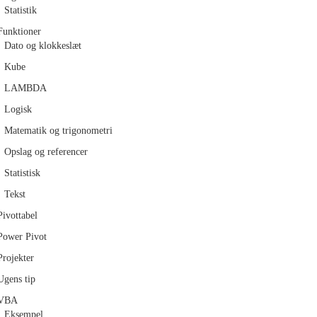
Statistik
Funktioner
Dato og klokkeslæt
Kube
LAMBDA
Logisk
Matematik og trigonometri
Opslag og referencer
Statistisk
Tekst
Pivottabel
Power Pivot
Projekter
Ugens tip
VBA
Eksempel