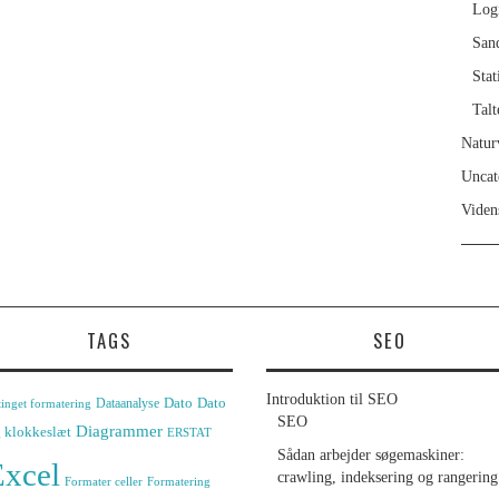
Log
San
Stat
Talt
Natur
Uncat
Viden
TAGS
SEO
Introduktion til SEO
Dato
Dato
Dataanalyse
tinget formatering
SEO
Diagrammer
 klokkeslæt
ERSTAT
Sådan arbejder søgemaskiner:
xcel
crawling, indeksering og rangering
Formater celler
Formatering