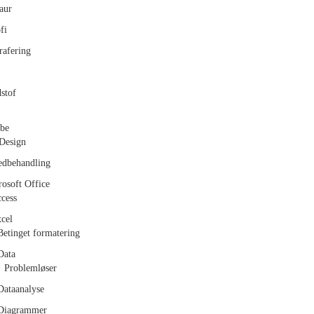
aur
fi
rafering
stof
be
Design
edbehandling
osoft Office
cess
cel
Betinget formatering
Data
Problemløser
Dataanalyse
Diagrammer