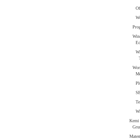
Of
W
Pro
Win
E
Wi
Wor
Me
Pl
S
T
Wi
Kemi
Gru
Matem