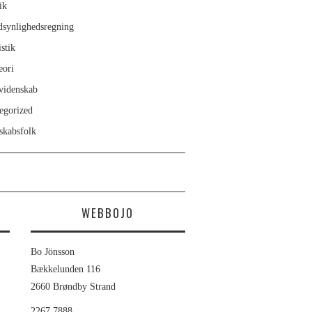
ik
dsynlighedsregning
istik
eori
videnskab
egorized
skabsfolk
WEBBOJO
Bo Jönsson
Bækkelunden 116
2660 Brøndby Strand
2267 7888