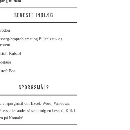
gang til dem.
SENESTE INDLÆG
rodon
sberg-broproblemet og Euler’s sti- og
teorem
stof: Kulstof
delære
stof: Bor
SPØRGSMÅL?
u et spørgsmål om Excel, Word, Windows,
ress eller andet så send mig en besked. Klik i
n på Kontakt!