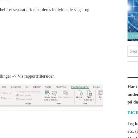
bel i et separat ark med deres individuelle salgs- og
Searc
linger -> Vis rapportfiltersider.
Har d
under
på da
DIG
Jeg h
etc. (