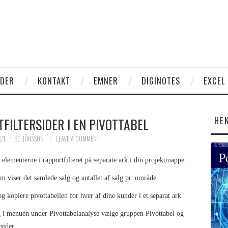
EDER
KONTAKT
EMNER
DIGINOTES
EXCEL
HE
TFILTERSIDER I EN PIVOTTABEL
21
BO JÖNSSON
LEAVE A COMMENT
elementerne i rapportfilteret på separate ark i din projektmappe.
om viser det samlede salg og antallet af salg pr. område.
og kopiere pivottabellen for hver af dine kunder i et separat ark.
 og i menuen under Pivottabelanalyse vælge gruppen Pivottabel og
sider.