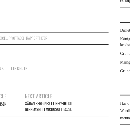
få ad
Dimet
EXCEL
,
PIVOTTABEL
,
RAPPORTFILTER
König
kreds
Grund
Mæng
OK
LINKEDIN
Grund
CLE
NEXT ARTICLE
SÅDAN BEREGNES ET BEVÆGELIGT
Har d
NSEN
GENNEMSNIT I MICROSOFT EXCEL
WordP
menue