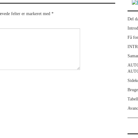
ævede felter er markeret med
*
Del d
Intro
Få fo
INTR
Samar
AUT
AUT
Sidek
Bruge
Tabell
Avanc