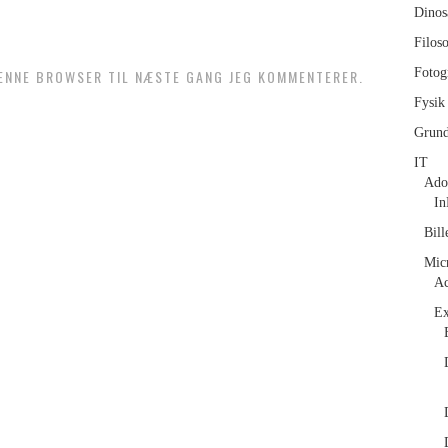
Dinos
Filoso
Fotog
DENNE BROWSER TIL NÆSTE GANG JEG KOMMENTERER.
Fysik
Grund
IT
Ado
In
Bill
Micr
Ac
Ex