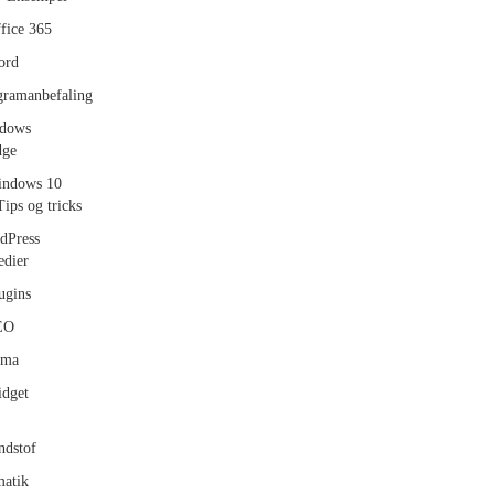
fice 365
ord
gramanbefaling
dows
dge
ndows 10
Tips og tricks
dPress
dier
ugins
EO
ema
dget
ndstof
atik