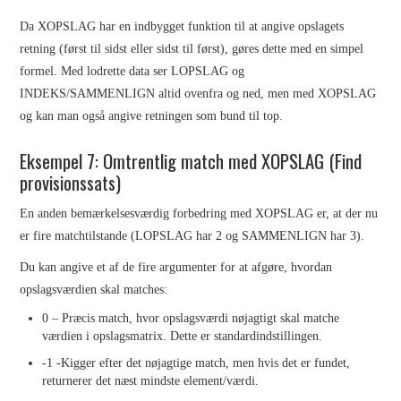
Da XOPSLAG har en indbygget funktion til at angive opslagets
retning (først til sidst eller sidst til først), gøres dette med en simpel
formel. Med lodrette data ser LOPSLAG og
INDEKS/SAMMENLIGN altid ovenfra og ned, men med XOPSLAG
og kan man også angive retningen som bund til top.
Eksempel 7: Omtrentlig match med XOPSLAG (Find
provisionssats)
En anden bemærkelsesværdig forbedring med XOPSLAG er, at der nu
er fire matchtilstande (LOPSLAG har 2 og SAMMENLIGN har 3).
Du kan angive et af de fire argumenter for at afgøre, hvordan
opslagsværdien skal matches:
0 – Præcis match, hvor opslagsværdi nøjagtigt skal matche
værdien i opslagsmatrix. Dette er standardindstillingen.
-1 -Kigger efter det nøjagtige match, men hvis det er fundet,
returnerer det næst mindste element/værdi.