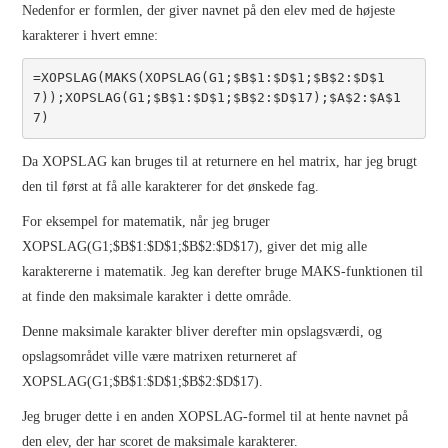
Nedenfor er formlen, der giver navnet på den elev med de højeste
karakterer i hvert emne:
=XOPSLAG(MAKS(XOPSLAG(G1;$B$1:$D$1;$B$2:$D$1
7));XOPSLAG(G1;$B$1:$D$1;$B$2:$D$17);$A$2:$A$1
7)
Da XOPSLAG kan bruges til at returnere en hel matrix, har jeg brugt
den til først at få alle karakterer for det ønskede fag.
For eksempel for matematik, når jeg bruger
XOPSLAG(G1;$B$1:$D$1;$B$2:$D$17), giver det mig alle
karaktererne i matematik. Jeg kan derefter bruge MAKS-funktionen til
at finde den maksimale karakter i dette område.
Denne maksimale karakter bliver derefter min opslagsværdi, og
opslagsområdet ville være matrixen returneret af
XOPSLAG(G1;$B$1:$D$1;$B$2:$D$17).
Jeg bruger dette i en anden XOPSLAG-formel til at hente navnet på
den elev, der har scoret de maksimale karakterer.