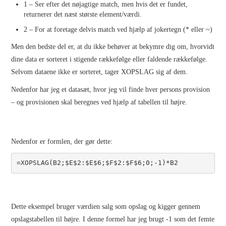
1 – Ser efter det nøjagtige match, men hvis det er fundet,
returnerer det næst største element/værdi.
2 – For at foretage delvis match ved hjælp af jokertegn (* eller ~)
Men den bedste del er, at du ikke behøver at bekymre dig om, hvorvidt
dine data er sorteret i stigende rækkefølge eller faldende rækkefølge.
Selvom dataene ikke er sorteret, tager XOPSLAG sig af dem.
Nedenfor har jeg et datasæt, hvor jeg vil finde hver persons provision
– og provisionen skal beregnes ved hjælp af tabellen til højre.
Nedenfor er formlen, der gør dette:
=XOPSLAG(B2;$E$2:$E$6;$F$2:$F$6;0;-1)*B2
Dette eksempel bruger værdien salg som opslag og kigger gennem
opslagstabellen til højre. I denne formel har jeg brugt -1 som det femte