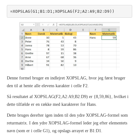
=XOPSLAG(G1;B1:D1;XOPSLAG(F2;A2:A9;B2:D9))
Denne formel bruger en indlejret XOPSLAG, hvor jeg først bruger
den til at hente alle elevens karakter i celle F2.
Så resultatet af XOPSLAG(F2;A2:A9;B2:D9) er {8,59,86}, hvilket i
dette tilfælde er en række med karakterer for Hans.
Dette bruges derefter igen inden til den ydre XOPSLAG-formel som
returmatrix. I den ydre XOPSLAG-formel leder jeg efter elementets
navn (som er i celle G1), og opslags arrayet er B1:D1.