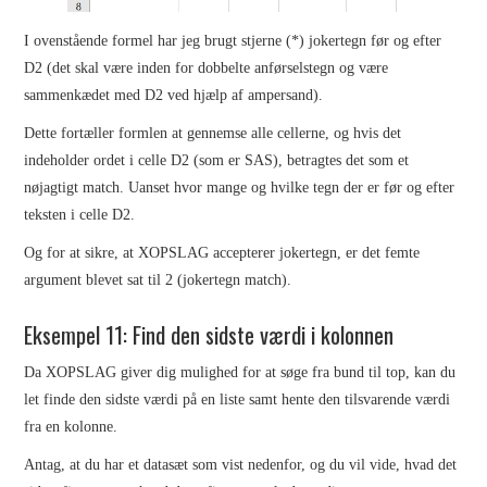
I ovenstående formel har jeg brugt stjerne (*) jokertegn før og efter
D2 (det skal være inden for dobbelte anførselstegn og være
sammenkædet med D2 ved hjælp af ampersand).
Dette fortæller formlen at gennemse alle cellerne, og hvis det
indeholder ordet i celle D2 (som er SAS), betragtes det som et
nøjagtigt match. Uanset hvor mange og hvilke tegn der er før og efter
teksten i celle D2.
Og for at sikre, at XOPSLAG accepterer jokertegn, er det femte
argument blevet sat til 2 (jokertegn match).
Eksempel 11: Find den sidste værdi i kolonnen
Da XOPSLAG giver dig mulighed for at søge fra bund til top, kan du
let finde den sidste værdi på en liste samt hente den tilsvarende værdi
fra en kolonne.
Antag, at du har et datasæt som vist nedenfor, og du vil vide, hvad det