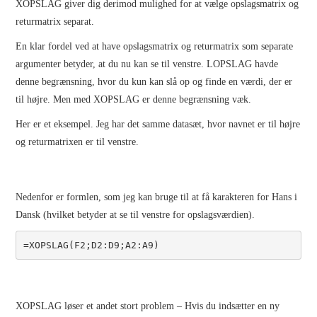
INTRODUKTION TIL SEO
XOPSLAG giver dig derimod mulighed for at vælge opslagsmatrix og
returmatrix separat.
SÅDAN ARBEJDER
En klar fordel ved at have opslagsmatrix og returmatrix som separate
argumenter betyder, at du nu kan se til venstre. LOPSLAG havde
SØGEMASKINER:
denne begrænsning, hvor du kun kan slå op og finde en værdi, der er
til højre. Men med XOPSLAG er denne begrænsning væk.
CRAWLING, INDEKSERING
Her er et eksempel. Jeg har det samme datasæt, hvor navnet er til højre
OG RANGERING
og returmatrixen er til venstre.
UNDERSØGELSE AF
Nedenfor er formlen, som jeg kan bruge til at få karakteren for Hans i
NØGLEORD
Dansk (hvilket betyder at se til venstre for opslagsværdien).
=XOPSLAG(F2;D2:D9;A2:A9)
DIGINOTES
EXCEL TIDSSKRIFTER
XOPSLAG løser et andet stort problem – Hvis du indsætter en ny