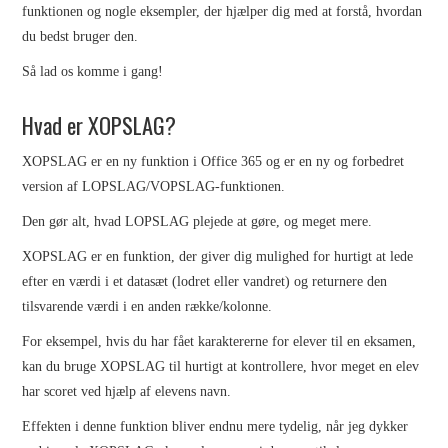
PROGRAMMERING C#
funktionen og nogle eksempler, der hjælper dig med at forstå, hvordan
du bedst bruger den.
KAPITEL 2
Så lad os komme i gang!
PROGRAMMERING C#
Hvad er XOPSLAG?
KAPITEL 3
XOPSLAG er en ny funktion i Office 365 og er en ny og forbedret
version af LOPSLAG/VOPSLAG-funktionen.
PROGRAMMERING C#
Den gør alt, hvad LOPSLAG plejede at gøre, og meget mere.
XOPSLAG er en funktion, der giver dig mulighed for hurtigt at lede
KAPITEL 4
efter en værdi i et datasæt (lodret eller vandret) og returnere den
tilsvarende værdi i en anden række/kolonne.
PROGRAMMERING C#
For eksempel, hvis du har fået karaktererne for elever til en eksamen,
KAPITEL 5
kan du bruge XOPSLAG til hurtigt at kontrollere, hvor meget en elev
har scoret ved hjælp af elevens navn.
PROGRAMMERING C#
Effekten i denne funktion bliver endnu mere tydelig, når jeg dykker