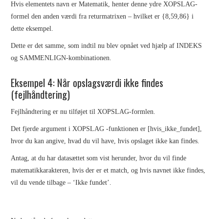
Hvis elementets navn er Matematik, henter denne ydre XOPSLAG-
formel den anden værdi fra returmatrixen – hvilket er {8,59,86} i
dette eksempel.
Dette er det samme, som indtil nu blev opnået ved hjælp af INDEKS
og SAMMENLIGN-kombinationen.
Eksempel 4: Når opslagsværdi ikke findes
(fejlhåndtering)
Fejlhåndtering er nu tilføjet til XOPSLAG-formlen.
Det fjerde argument i XOPSLAG -funktionen er [hvis_ikke_fundet],
hvor du kan angive, hvad du vil have, hvis opslaget ikke kan findes.
Antag, at du har datasættet som vist herunder, hvor du vil finde
matematikkarakteren, hvis der er et match, og hvis navnet ikke findes,
vil du vende tilbage – ‘Ikke fundet’.