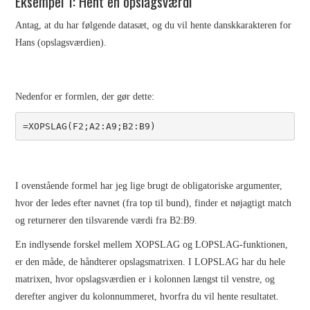
Eksempel 1: Hent en opslagsværdi
Antag, at du har følgende datasæt, og du vil hente danskkarakteren for
MAPPE
Hans (opslagsværdien).
POWER QUERY – BRUG AF
Nedenfor er formlen, der gør dette:
PARAMETRE
=XOPSLAG(F2;A2:A9;B2:B9)
EXCEL VBA
VBA EXCEL KAPITEL 1
I ovenstående formel har jeg lige brugt de obligatoriske argumenter,
hvor der ledes efter navnet (fra top til bund), finder et nøjagtigt match
WORD
og returnerer den tilsvarende værdi fra B2:B9.
WINDOWS
En indlysende forskel mellem XOPSLAG og LOPSLAG-funktionen,
er den måde, de håndterer opslagsmatrixen. I LOPSLAG har du hele
WORDPRESS
matrixen, hvor opslagsværdien er i kolonnen længst til venstre, og
derefter angiver du kolonnummeret, hvorfra du vil hente resultatet.