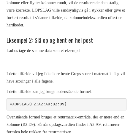
MATEMATIK
kolonne eller flytter kolonner rundt, vil de resulterende data stadig
være korrekte. LOPSLAG ville sandsynligvis gå i stykker eller give et
forkert resultat i sådanne tilfælde, da kolonneindeksværdien oftest er
hardkodet.
Eksempel 2: Slå op og hent en hel post
Lad os tage de samme data som et eksempel.
I dette tilfælde vil jeg ikke bare hente Gregs score i matematik. Jeg vil
have scoringer i alle fagene.
I dette tilfælde kan jeg bruge nedenstående formel:
=XOPSLAG(F2;A2:A9;B2:D9)
Ovenstående formel bruger et returmatrix-område, der er mere end en
kolonne (B2:D9). Så når opslagsværdien findes i A2:A9, returnerer
formlen hele rækken fra returmatrixen.