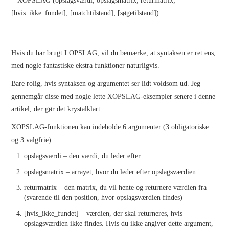
= XOPSLAG (opslagsværdi; opslagsmatrix; returmatrix;
LIGHTROOM
[hvis_ikke_fundet]; [matchtilstand]; [søgetilstand])
INTRODUKTION
Hvis du har brugt LOPSLAG, vil du bemærke, at syntaksen er ret ens,
FØR DU STARTER
med nogle fantastiske ekstra funktioner naturligvis.
Bare rolig, hvis syntaksen og argumentet ser lidt voldsom ud. Jeg
GRUNDLÆGGENDE
gennemgår disse med nogle lette XOPSLAG-eksempler senere i denne
artikel, der gør det krystalklart.
ARBEJDSGANG I
XOPSLAG-funktionen kan indeholde 6 argumenter (3 obligatoriske
og 3 valgfrie):
LIGHTROOM
opslagsværdi – den værdi, du leder efter
WORDPRESS
opslagsmatrix – arrayet, hvor du leder efter opslagsværdien
returmatrix – den matrix, du vil hente og returnere værdien fra
CSS
(svarende til den position, hvor opslagsværdien findes)
[hvis_ikke_fundet] – værdien, der skal returneres, hvis
INDESIGN
opslagsværdien ikke findes. Hvis du ikke angiver dette argument,