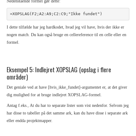
Nedenstående formel gør dette:
=XOPSLAG(F2;A2:A9;C2:C9;"Ikke fundet")
I dette tilfælde har jeg hardkodet, hvad jeg vil have, hvis der ikke er
nogen match. Du kan også bruge en cellereference til en celle eller en
formel.
Eksempel 5: Indlejret XOPSLAG (opslag i flere
områder)
Det geniale ved at have [hvis_ikke_fundet]-argumentet er, at det giver
dig mulighed for at bruge indlejret XOPSLAG-formel.
Antag f.eks., At du har to separate lister som vist nedenfor. Selvom jeg
har disse to tabeller på det samme ark, kan du have disse i separate ark
eller endda projektmapper.