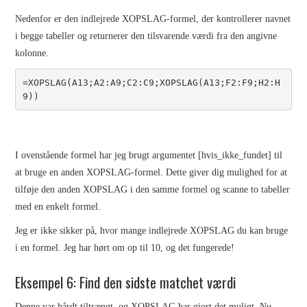
Nedenfor er den indlejrede XOPSLAG-formel, der kontrollerer navnet
i begge tabeller og returnerer den tilsvarende værdi fra den angivne
kolonne.
=XOPSLAG(A13;A2:A9;C2:C9;XOPSLAG(A13;F2:F9;H2:H
9))
I ovenstående formel har jeg brugt argumentet [hvis_ikke_fundet] til
at bruge en anden XOPSLAG-formel. Dette giver dig mulighed for at
tilføje den anden XOPSLAG i den samme formel og scanne to tabeller
med en enkelt formel.
Jeg er ikke sikker på, hvor mange indlejrede XOPSLAG du kan bruge
i en formel. Jeg har hørt om op til 10, og det fungerede!
Eksempel 6: Find den sidste matchet værdi
Denne var hårdt tiltrængt, og XOPSLAG har gjort det muligt. Nu