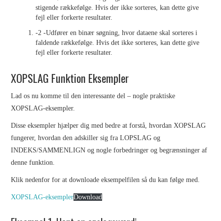
stigende rækkefølge. Hvis der ikke sorteres, kan dette give
HVEM ER TYPOGRAFIEN
fejl eller forkerte resultater.
-2 -Udfører en binær søgning, hvor dataene skal sorteres i
TIL FOR?
faldende rækkefølge. Hvis det ikke sorteres, kan dette give
fejl eller forkerte resultater.
NYHEDER
XOPSLAG Funktion Eksempler
KONTAKT
Lad os nu komme til den interessante del – nogle praktiske
XOPSLAG-eksempler.
EMNER
Disse eksempler hjælper dig med bedre at forstå, hvordan XOPSLAG
fungerer, hvordan den adskiller sig fra LOPSLAG og
EXCEL
INDEKS/SAMMENLIGN og nogle forbedringer og begrænsninger af
denne funktion.
HVAD ER POWER QUERY?
Klik nedenfor for at downloade eksempelfilen så du kan følge med.
POWER QUERY –
XOPSLAG-eksempler
Download
IMPORTER FILER I EN