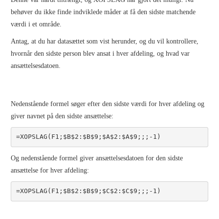
behøver du ikke finde indviklede måder at få den sidste matchende
værdi i et område.
Antag, at du har datasættet som vist herunder, og du vil kontrollere,
hvornår den sidste person blev ansat i hver afdeling, og hvad var
ansættelsesdatoen.
Nedenstående formel søger efter den sidste værdi for hver afdeling og
giver navnet på den sidste ansættelse:
=XOPSLAG(F1;$B$2:$B$9;$A$2:$A$9;;;-1)
Og nedenstående formel giver ansættelsesdatoen for den sidste
ansættelse for hver afdeling:
=XOPSLAG(F1;$B$2:$B$9;$C$2:$C$9;;;-1)