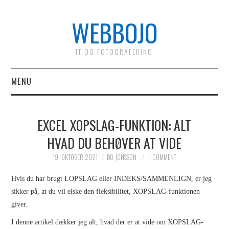
WEBBOJO
IT OG FOTOGRAFERING
MENU
HOME
EXCEL XOPSLAG-FUNKTION: ALT
MATERIALE
HVAD DU BEHØVER AT VIDE
PROGRAMMERING C#
19. OKTOBER 2021
BO JÖNSSON
1 COMMENT
Hvis du har brugt LOPSLAG eller INDEKS/SAMMENLIGN, er jeg
PROGRAMMERING C#
sikker på, at du vil elske den fleksibilitet, XOPSLAG-funktionen
giver.
KAPITEL 1
I denne artikel dækker jeg alt, hvad der er at vide om XOPSLAG-