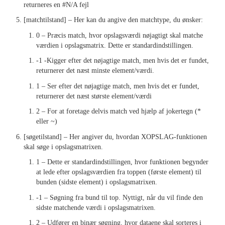
returneres en #N/A fejl
INDESIGN –
[matchtilstand] – Her kan du angive den matchtype, du ønsker:
0 – Præcis match, hvor opslagsværdi nøjagtigt skal matche
TEGNINDSTILLINGER
værdien i opslagsmatrix. Dette er standardindstillingen.
-1 -Kigger efter det nøjagtige match, men hvis det er fundet,
INDESIGN –
returnerer det næst minste element/værdi.
1 – Ser efter det nøjagtige match, men hvis det er fundet,
GRUNDLÆGGENDE TEKST
returnerer det næst største element/værdi
2 – For at foretage delvis match ved hjælp af jokertegn (*
INDESIGN – OPBYGNING
eller ~)
[søgetilstand] – Her angiver du, hvordan XOPSLAG-funktionen
AF SIDERNE
skal søge i opslagsmatrixen.
1 – Dette er standardindstillingen, hvor funktionen begynder
TYPOGRAFI
at lede efter opslagsværdien fra toppen (første element) til
bunden (sidste element) i opslagsmatrixen.
HVORFOR TYPOGRAFI
-1 – Søgning fra bund til top. Nyttigt, når du vil finde den
sidste matchende værdi i opslagsmatrixen.
BETYDER NOGET
2 – Udfører en binær søgning, hvor dataene skal sorteres i