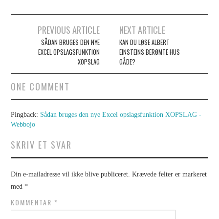
PREVIOUS ARTICLE
NEXT ARTICLE
Post navigation
SÅDAN BRUGES DEN NYE
KAN DU LØSE ALBERT
EXCEL OPSLAGSFUNKTION
EINSTEINS BERØMTE HUS
XOPSLAG
GÅDE?
ONE COMMENT
Pingback:
Sådan bruges den nye Excel opslagsfunktion XOPSLAG -
Webbojo
SKRIV ET SVAR
Din e-mailadresse vil ikke blive publiceret.
Krævede felter er markeret
med
*
KOMMENTAR
*