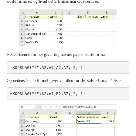
sidste firma er, og hvad dette firmas markedsværdi er.
Nedenstående formel giver dig navnet på det sidste firma:
=XOPSLAG("*";A2:A7;A2:A7;;2;-1)
Og nedenstående formel giver værdien for det sidste firma på listen:
=XOPSLAG("*";A2:A7;B2:B7;;2;-1)