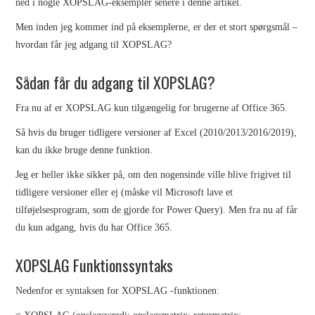
ned i nogle XOPSLAG-eksempler senere i denne artikel.
KAPITEL 6
Men inden jeg kommer ind på eksemplerne, er der et stort spørgsmål –
hvordan får jeg adgang til XOPSLAG?
SQL SERVER EXPRESS OG
Sådan får du adgang til XOPSLAG?
C#
Fra nu af er XOPSLAG kun tilgængelig for brugerne af Office 365.
PHOTOSHOP
Så hvis du bruger tidligere versioner af Excel (2010/2013/2016/2019),
kan du ikke bruge denne funktion.
ÅBN OG GEM FILER
Jeg er heller ikke sikker på, om den nogensinde ville blive frigivet til
BILLEDREDIGERING
tidligere versioner eller ej (måske vil Microsoft lave et
tilføjelsesprogram, som de gjorde for Power Query). Men fra nu af får
LAG
du kun adgang, hvis du har Office 365.
XOPSLAG Funktionssyntaks
ARBEJD MED TEKST
Nedenfor er syntaksen for XOPSLAG -funktionen:
KANALER OG MASKER