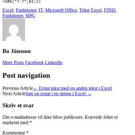
=SØG("?-?";A1;1)
Excel
,
Funktioner
,
IT
,
Microsoft Office
,
Tekst
Excel
,
FIND
,
Funktioner
,
SØG
Bo Jönsson
More Posts
Facebook
LinkedIn
Post navigation
Previous Article
←
Erstat tekst med en anden tekst i Excel
Next Article
Søg og erstat i en streng i Excel
→
Skriv et svar
Din e-mailadresse vil ikke blive publiceret.
Krævede felter er
markeret med
*
Kommentar
*