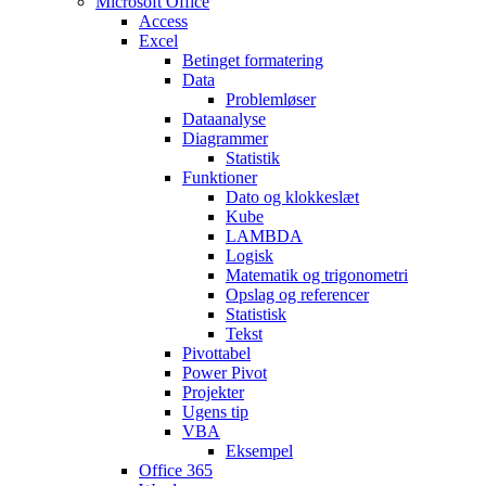
Microsoft Office
Access
Excel
Betinget formatering
Data
Problemløser
Dataanalyse
Diagrammer
Statistik
Funktioner
Dato og klokkeslæt
Kube
LAMBDA
Logisk
Matematik og trigonometri
Opslag og referencer
Statistisk
Tekst
Pivottabel
Power Pivot
Projekter
Ugens tip
VBA
Eksempel
Office 365