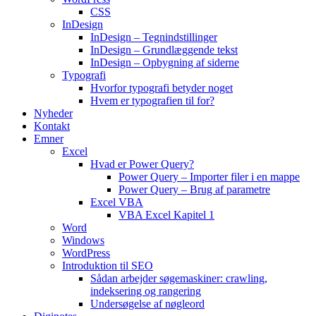
CSS
InDesign
InDesign – Tegnindstillinger
InDesign – Grundlæggende tekst
InDesign – Opbygning af siderne
Typografi
Hvorfor typografi betyder noget
Hvem er typografien til for?
Nyheder
Kontakt
Emner
Excel
Hvad er Power Query?
Power Query – Importer filer i en mappe
Power Query – Brug af parametre
Excel VBA
VBA Excel Kapitel 1
Word
Windows
WordPress
Introduktion til SEO
Sådan arbejder søgemaskiner: crawling,
indeksering og rangering
Undersøgelse af nøgleord