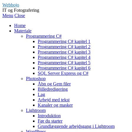
Webbojo
IT og Fotografering
Menu
Close
Home
Materiale
Programmering C#
Programmering C# kapitel 1
Programmering C# kapitel 2
Programmering C# kapitel 3
Programmering C# kapitel 4
Programmering C# kapitel 5
Programmering C# kapitel 6
SQL Server Express og C#
Photoshop
Åbn og Gem filer
Billedredigering
Lag
Arbejd med tekst
Kanaler og masker
Lightroom
Introduktion
Før du starter
Grundlæggende arbejdsgang i Lightroom
WordPress