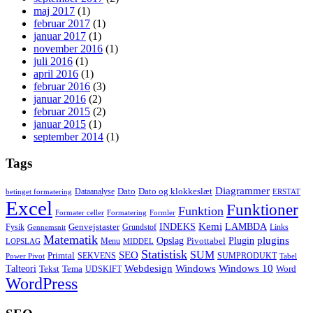
maj 2017
(1)
februar 2017
(1)
januar 2017
(1)
november 2016
(1)
juli 2016
(1)
april 2016
(1)
februar 2016
(3)
januar 2016
(2)
februar 2015
(2)
januar 2015
(1)
september 2014
(1)
Tags
Diagrammer
Dato
Dato og klokkeslæt
Dataanalyse
betinget formatering
ERSTAT
Excel
Funktioner
Funktion
Formater celler
Formatering
Formler
Kemi
INDEKS
LAMBDA
Genvejstaster
Fysik
Grundstof
Links
Gennemsnit
Matematik
Opslag
Plugin
plugins
Pivottabel
Menu
LOPSLAG
MIDDEL
Statistisk
SUM
SEO
Primtal
SEKVENS
SUMPRODUKT
Power Pivot
Tabel
Windows
Talteori
Webdesign
Windows 10
Tekst
Tema
Word
UDSKIFT
WordPress