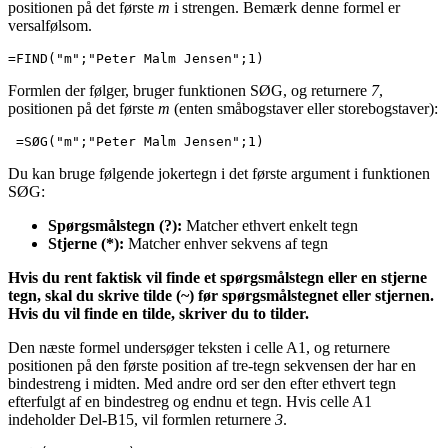
positionen på det første
m
i strengen. Bemærk denne formel er
versalfølsom.
=FIND("m";"Peter Malm Jensen";1)
Formlen der følger, bruger funktionen SØG, og returnere
7
,
positionen på det første
m
(enten småbogstaver eller storebogstaver):
 =SØG("m";"Peter Malm Jensen";1)
Du kan bruge følgende jokertegn i det første argument i funktionen
SØG:
Spørgsmålstegn (?):
Matcher ethvert enkelt tegn
Stjerne (*):
Matcher enhver sekvens af tegn
Hvis du rent faktisk vil finde et spørgsmålstegn eller en stjerne
tegn, skal du skrive tilde (~) før spørgsmålstegnet eller stjernen.
Hvis du vil finde en tilde, skriver du to tilder.
Den næste formel undersøger teksten i celle A1, og returnere
positionen på den første position af tre-tegn sekvensen der har en
bindestreng i midten. Med andre ord ser den efter ethvert tegn
efterfulgt af en bindestreg og endnu et tegn. Hvis celle A1
indeholder Del-B15, vil formlen returnere
3
.