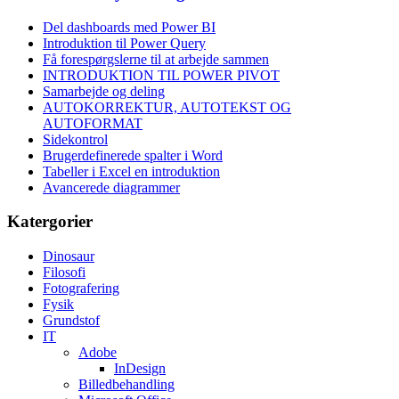
Del dashboards med Power BI
Introduktion til Power Query
Få forespørgslerne til at arbejde sammen
INTRODUKTION TIL POWER PIVOT
Samarbejde og deling
AUTOKORREKTUR, AUTOTEKST OG
AUTOFORMAT
Sidekontrol
Brugerdefinerede spalter i Word
Tabeller i Excel en introduktion
Avancerede diagrammer
Katergorier
Dinosaur
Filosofi
Fotografering
Fysik
Grundstof
IT
Adobe
InDesign
Billedbehandling