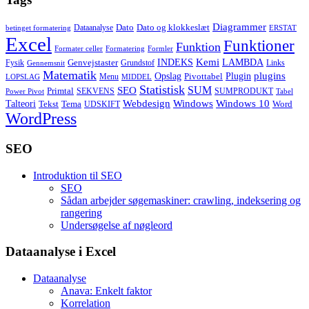
Diagrammer
Dato
Dato og klokkeslæt
Dataanalyse
betinget formatering
ERSTAT
Excel
Funktioner
Funktion
Formater celler
Formatering
Formler
Kemi
INDEKS
LAMBDA
Genvejstaster
Fysik
Grundstof
Links
Gennemsnit
Matematik
Opslag
Plugin
plugins
Pivottabel
Menu
LOPSLAG
MIDDEL
Statistisk
SUM
SEO
Primtal
SEKVENS
SUMPRODUKT
Power Pivot
Tabel
Windows
Talteori
Webdesign
Windows 10
Tekst
Tema
Word
UDSKIFT
WordPress
SEO
Introduktion til SEO
SEO
Sådan arbejder søgemaskiner: crawling, indeksering og
rangering
Undersøgelse af nøgleord
Dataanalyse i Excel
Dataanalyse
Anava: Enkelt faktor
Korrelation