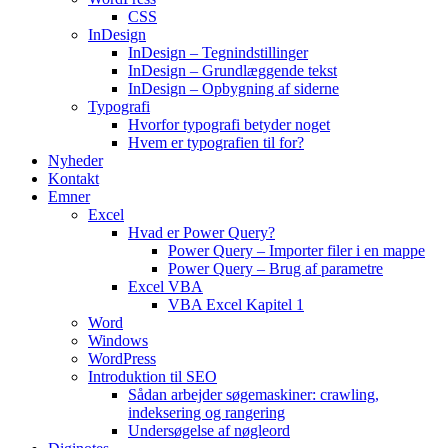
CSS
InDesign
InDesign – Tegnindstillinger
InDesign – Grundlæggende tekst
InDesign – Opbygning af siderne
Typografi
Hvorfor typografi betyder noget
Hvem er typografien til for?
Nyheder
Kontakt
Emner
Excel
Hvad er Power Query?
Power Query – Importer filer i en mappe
Power Query – Brug af parametre
Excel VBA
VBA Excel Kapitel 1
Word
Windows
WordPress
Introduktion til SEO
Sådan arbejder søgemaskiner: crawling,
indeksering og rangering
Undersøgelse af nøgleord