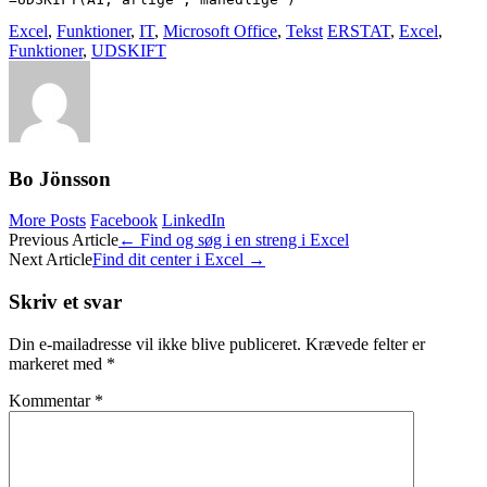
Excel
,
Funktioner
,
IT
,
Microsoft Office
,
Tekst
ERSTAT
,
Excel
,
Funktioner
,
UDSKIFT
Bo Jönsson
More Posts
Facebook
LinkedIn
Post
Previous Article
←
Find og søg i en streng i Excel
Next Article
Find dit center i Excel
→
navigation
Skriv et svar
Din e-mailadresse vil ikke blive publiceret.
Krævede felter er
markeret med
*
Kommentar
*