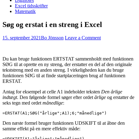
Diginotes
Excel tidsskrifter
Matematik
Søg og erstat i en streng i Excel
15. september 2021
Bo Jönsson
Leave a Comment
Du kan bruge funktionen ERTSTAT sammenholdt med funktionen
SØG til at oprette en ny streng, der erstatter en del af den originale
tekststreng med en anden streng. I virkeligheden kan du bruge
funktionen SØG til at finde startplaceringen brug af funktionen
ERSTAT.
Antag for eksempel at celle A1 indeholder teksten
Den årlige
indtægt
. Den følgende formel søger efter ordet
årlige
og erstatter de
seks tegn med ordet
månedlige
:
=ERSTAT(A1;SØG("årlige";A1);6;"månedlige")
Den næste formel bruger funktionen UDSKIFT til at åbne den
samme effekt på en mere effektiv måde:
=UDSKIFT(A1;"årlige";"månedlige")