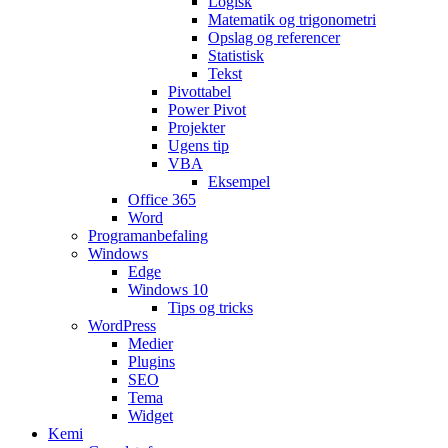
Logisk
Matematik og trigonometri
Opslag og referencer
Statistisk
Tekst
Pivottabel
Power Pivot
Projekter
Ugens tip
VBA
Eksempel
Office 365
Word
Programanbefaling
Windows
Edge
Windows 10
Tips og tricks
WordPress
Medier
Plugins
SEO
Tema
Widget
Kemi