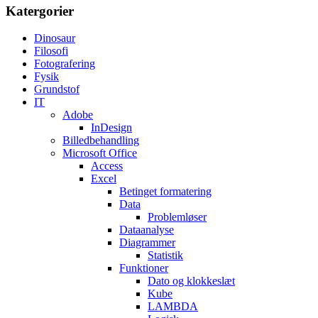
Katergorier
Dinosaur
Filosofi
Fotografering
Fysik
Grundstof
IT
Adobe
InDesign
Billedbehandling
Microsoft Office
Access
Excel
Betinget formatering
Data
Problemløser
Dataanalyse
Diagrammer
Statistik
Funktioner
Dato og klokkeslæt
Kube
LAMBDA