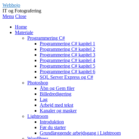
Webbojo
IT og Fotografering
Menu
Close
Home
Materiale
Programmering C#
Programmering C# kapitel 1
Programmering C# kapitel 2
Programmering C# kapitel 3
Programmering C# kapitel 4
Programmering C# kapitel 5
Programmering C# kapitel 6
SQL Server Express og C#
Photoshop
Åbn og Gem filer
Billedredigering
Lag
Arbejd med tekst
Kanaler og masker
Lightroom
Introduktion
Før du starter
Grundlæggende arbejdsgang i Lightroom
WordPress