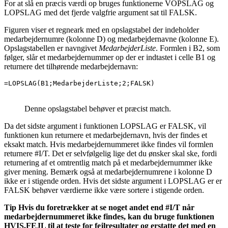
For at slå en præcis værdi op bruges funktionerne VOPSLAG og
LOPSLAG med det fjerde valgfrie argument sat til FALSK.
Figuren viser et regneark med en opslagstabel der indeholder
medarbejdernumre (kolonne D) og medarbejdernavne (kolonne E).
Opslagstabellen er navngivet
MedarbejderListe
. Formlen i B2, som
følger, slår et medarbejdernummer op der er indtastet i celle B1 og
returnere det tilhørende medarbejdernavn:
=LOPSLAG(B1;MedarbejderListe;2;FALSK)
Denne opslagstabel behøver et præcist match.
Da det sidste argument i funktionen LOPSLAG er FALSK, vil
funktionen kun returnere et medarbejdernavn, hvis der findes et
eksakt match. Hvis medarbejdernummeret ikke findes vil formlen
returnere #I/T. Det er selvfølgelig lige det du ønsker skal ske, fordi
returnering af et omtrentlig match på et medarbejdernummer ikke
giver mening. Bemærk også at medarbejdernumrene i kolonne D
ikke er i stigende orden. Hvis det sidste argument i LOPSLAG er er
FALSK behøver værdierne ikke være sortere i stigende orden.
Tip Hvis du foretrækker at se noget andet end #I/T når
medarbejdernummeret ikke findes, kan du bruge funktionen
HVIS.FEJL til at teste for fejlresultater og erstatte det med en