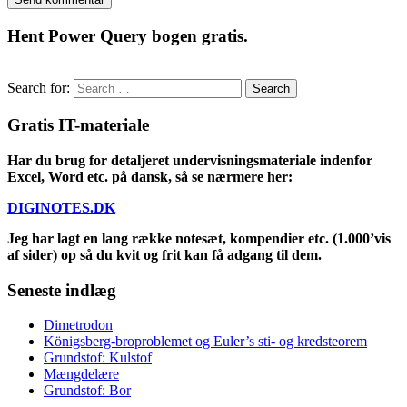
Hent Power Query bogen gratis.
Search for:
Gratis IT-materiale
Har du brug for detaljeret undervisningsmateriale indenfor
Excel, Word etc. på dansk, så se nærmere her:
DIGINOTES.DK
Jeg har lagt en lang række notesæt, kompendier etc. (1.000’vis
af sider) op så du kvit og frit kan få adgang til dem.
Seneste indlæg
Dimetrodon
Königsberg-broproblemet og Euler’s sti- og kredsteorem
Grundstof: Kulstof
Mængdelære
Grundstof: Bor