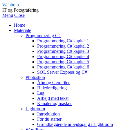
Webbojo
IT og Fotografering
Menu
Close
Home
Materiale
Programmering C#
Programmering C# kapitel 1
Programmering C# kapitel 2
Programmering C# kapitel 3
Programmering C# kapitel 4
Programmering C# kapitel 5
Programmering C# kapitel 6
SQL Server Express og C#
Photoshop
Åbn og Gem filer
Billedredigering
Lag
Arbejd med tekst
Kanaler og masker
Lightroom
Introduktion
Før du starter
Grundlæggende arbejdsgang i Lightroom
WordPress