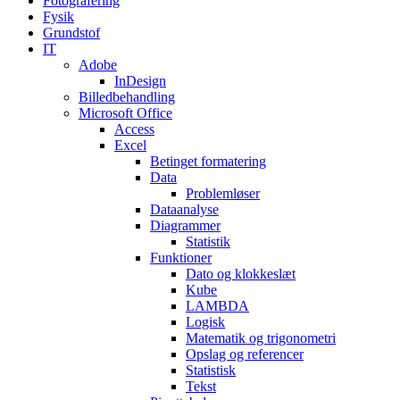
Fotografering
Fysik
Grundstof
IT
Adobe
InDesign
Billedbehandling
Microsoft Office
Access
Excel
Betinget formatering
Data
Problemløser
Dataanalyse
Diagrammer
Statistik
Funktioner
Dato og klokkeslæt
Kube
LAMBDA
Logisk
Matematik og trigonometri
Opslag og referencer
Statistisk
Tekst