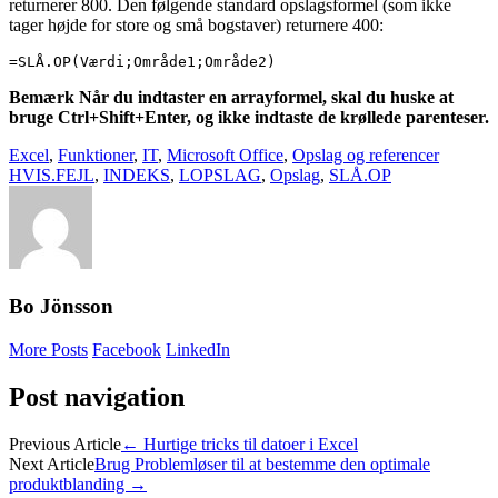
returnerer 800. Den følgende standard opslagsformel (som ikke
tager højde for store og små bogstaver) returnere 400:
=SLÅ.OP(Værdi;Område1;Område2)
Bemærk Når du indtaster en arrayformel, skal du huske at
bruge Ctrl+Shift+Enter, og ikke indtaste de krøllede parenteser.
Excel
,
Funktioner
,
IT
,
Microsoft Office
,
Opslag og referencer
HVIS.FEJL
,
INDEKS
,
LOPSLAG
,
Opslag
,
SLÅ.OP
Bo Jönsson
More Posts
Facebook
LinkedIn
Post navigation
Previous Article
←
Hurtige tricks til datoer i Excel
Next Article
Brug Problemløser til at bestemme den optimale
produktblanding
→