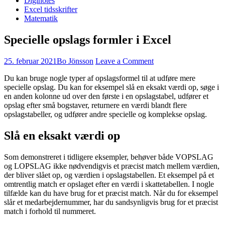
Diginotes
Excel tidsskrifter
Matematik
Specielle opslags formler i Excel
25. februar 2021
Bo Jönsson
Leave a Comment
Du kan bruge nogle typer af opslagsformel til at udføre mere
specielle opslag. Du kan for eksempel slå en eksakt værdi op, søge i
en anden kolonne ud over den første i en opslagstabel, udfører et
opslag efter små bogstaver, returnere en værdi blandt flere
opslagstabeller, og udfører andre specielle og komplekse opslag.
Slå en eksakt værdi op
Som demonstreret i tidligere eksempler, behøver både VOPSLAG
og LOPSLAG ikke nødvendigvis et præcist match mellem værdien,
der bliver slået op, og værdien i opslagstabellen. Et eksempel på et
omtrentlig match er opslaget efter en værdi i skattetabellen. I nogle
tilfælde kan du have brug for et præcist match. Når du for eksempel
slår et medarbejdernummer, har du sandsynligvis brug for et præcist
match i forhold til nummeret.