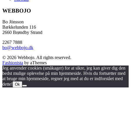
WEBBOJO
Bo Jönsson
Bækkelunden 116
2660 Brøndby Strand
2267 7888
bo@webbojo.dk
© 2026 Webbojo. All rights reserved.
Fashionista
by aThemes
Jeg anvender cookies (småkager) for at sikre, jeg kan giver dig den
bedst mulige oplevelse på min hjemmeside. Hvis du fortsætter med
at bruge min hjemmeside, regner jeg med at du er indforstået med
dette!
Ok