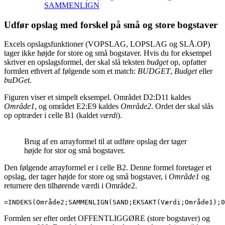
SAMMENLIGN
Udfør opslag med forskel på små og store bogstaver
Excels opslagsfunktioner (VOPSLAG, LOPSLAG og SLÅ.OP)
tager ikke højde for store og små bogstaver. Hvis du for eksempel
skriver en opslagsformel, der skal slå teksten
budget
op, opfatter
formlen ethvert af følgende som et match:
BUDGET
,
Budget
eller
buDGet
.
Figuren viser et simpelt eksempel. Området D2:D11 kaldes
Område1
, og området E2:E9 kaldes
Område2
. Ordet der skal slås
op optræder i celle B1 (kaldet
værdi
).
Brug af en arrayformel til at udføre opslag der tager
højde for stor og små bogstaver.
Den følgende arrayformel er i celle B2. Denne formel foretager et
opslag, der tager højde for store og små bogstaver, i
Område1
og
returnere den tilhørende værdi i Område2.
=INDEKS(Område2;SAMMENLIGN(SAND;EKSAKT(Værdi;Område1);0
Formlen ser efter ordet OFFENTLIGGØRE (store bogstaver) og