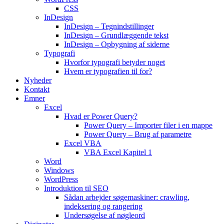
CSS
InDesign
InDesign – Tegnindstillinger
InDesign – Grundlæggende tekst
InDesign – Opbygning af siderne
Typografi
Hvorfor typografi betyder noget
Hvem er typografien til for?
Nyheder
Kontakt
Emner
Excel
Hvad er Power Query?
Power Query – Importer filer i en mappe
Power Query – Brug af parametre
Excel VBA
VBA Excel Kapitel 1
Word
Windows
WordPress
Introduktion til SEO
Sådan arbejder søgemaskiner: crawling,
indeksering og rangering
Undersøgelse af nøgleord