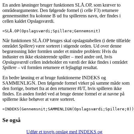
En anden løsninger bruger funktionen SLÅ.OP, som kræver to
områdeargumenter. Den følgende formel (i celle F3) returnere
gennemsnittet fra kolonne B ud fra spillerens navn, der findes i
cellen kaldet Opslagsværdi.
=SLÅ.OP(Opslagsværdi;Spillere;Gennemsnit)
Når funktionen SLÅ.OP bruges skal opslagstabellen (i dette tilfælde
området
Spillere
) være sorteret i stigende orden. Ud over denne
begrænsning lider formlen under et mindre problem: Hvis du
indtaster en ikke eksisterende spiller – med andre ord, hvis
Opslagsværdi
cellen indeholder en værdi der ikke findes i området
Spillere
– vil formlen returnere et fejlagtigt resultat.
En bedre løsning er at bruge funktionerne INDEKS og
SAMMENLIGN. Den følgende formel virker på samme måde som
den forrige, bortset fra at den returnerer #I/T, hvis spilleren ikke
findes. En anden fordel ved at bruge denne formel er at navne på
spillerne ikke behøver at være sorteret.
=INDEKS(Gennemsnit;SAMMENLIGN(Opslagsværdi;Spillere;0))
Se også
Udfør et tovejs opslag med INDEKS og