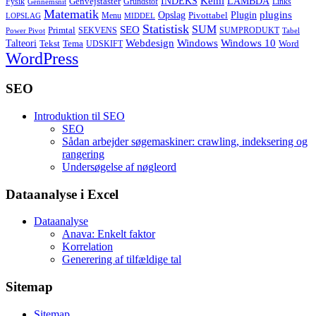
Kemi
INDEKS
LAMBDA
Genvejstaster
Fysik
Grundstof
Links
Gennemsnit
Matematik
Opslag
Plugin
plugins
Pivottabel
Menu
LOPSLAG
MIDDEL
Statistisk
SUM
SEO
Primtal
SEKVENS
SUMPRODUKT
Power Pivot
Tabel
Windows
Talteori
Webdesign
Windows 10
Tekst
Tema
Word
UDSKIFT
WordPress
SEO
Introduktion til SEO
SEO
Sådan arbejder søgemaskiner: crawling, indeksering og
rangering
Undersøgelse af nøgleord
Dataanalyse i Excel
Dataanalyse
Anava: Enkelt faktor
Korrelation
Generering af tilfældige tal
Sitemap
Sitemap