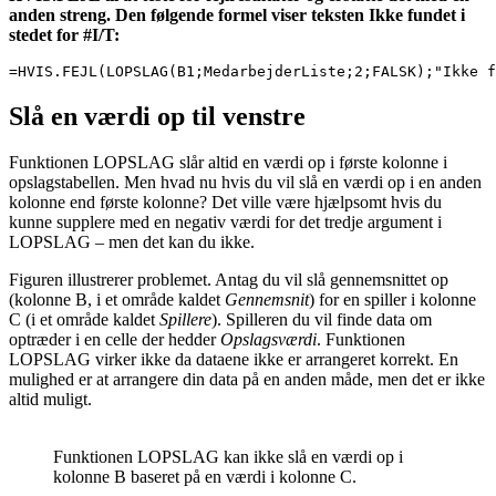
anden streng. Den følgende formel viser teksten Ikke fundet i
stedet for #I/T:
=HVIS.FEJL(LOPSLAG(B1;MedarbejderListe;2;FALSK);"Ikke f
Slå en værdi op til venstre
Funktionen LOPSLAG slår altid en værdi op i første kolonne i
opslagstabellen. Men hvad nu hvis du vil slå en værdi op i en anden
kolonne end første kolonne? Det ville være hjælpsomt hvis du
kunne supplere med en negativ værdi for det tredje argument i
LOPSLAG – men det kan du ikke.
Figuren illustrerer problemet. Antag du vil slå gennemsnittet op
(kolonne B, i et område kaldet
Gennemsnit
) for en spiller i kolonne
C (i et område kaldet
Spillere
). Spilleren du vil finde data om
optræder i en celle der hedder
Opslagsværdi
. Funktionen
LOPSLAG virker ikke da dataene ikke er arrangeret korrekt. En
mulighed er at arrangere din data på en anden måde, men det er ikke
altid muligt.
Funktionen LOPSLAG kan ikke slå en værdi op i
kolonne B baseret på en værdi i kolonne C.