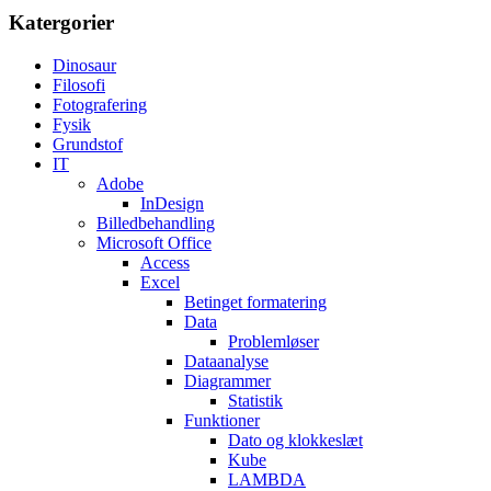
Katergorier
Dinosaur
Filosofi
Fotografering
Fysik
Grundstof
IT
Adobe
InDesign
Billedbehandling
Microsoft Office
Access
Excel
Betinget formatering
Data
Problemløser
Dataanalyse
Diagrammer
Statistik
Funktioner
Dato og klokkeslæt
Kube
LAMBDA