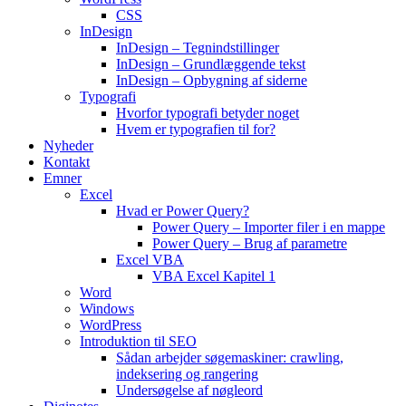
CSS
InDesign
InDesign – Tegnindstillinger
InDesign – Grundlæggende tekst
InDesign – Opbygning af siderne
Typografi
Hvorfor typografi betyder noget
Hvem er typografien til for?
Nyheder
Kontakt
Emner
Excel
Hvad er Power Query?
Power Query – Importer filer i en mappe
Power Query – Brug af parametre
Excel VBA
VBA Excel Kapitel 1
Word
Windows
WordPress
Introduktion til SEO
Sådan arbejder søgemaskiner: crawling,
indeksering og rangering
Undersøgelse af nøgleord