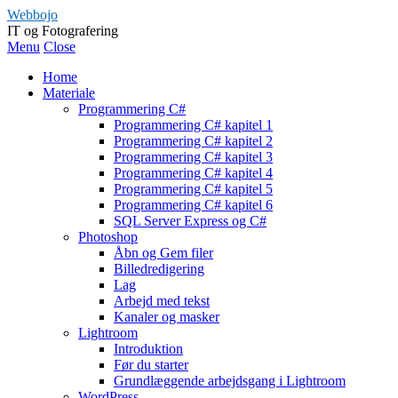
Webbojo
IT og Fotografering
Menu
Close
Home
Materiale
Programmering C#
Programmering C# kapitel 1
Programmering C# kapitel 2
Programmering C# kapitel 3
Programmering C# kapitel 4
Programmering C# kapitel 5
Programmering C# kapitel 6
SQL Server Express og C#
Photoshop
Åbn og Gem filer
Billedredigering
Lag
Arbejd med tekst
Kanaler og masker
Lightroom
Introduktion
Før du starter
Grundlæggende arbejdsgang i Lightroom
WordPress