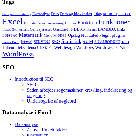
Tags
Diagrammer
Dato
Dato og klokkeslæt
Dataanalyse
betinget formatering
ERSTAT
Excel
Funktioner
Funktion
Formater celler
Formatering
Formler
Kemi
INDEKS
LAMBDA
Genvejstaster
Fysik
Grundstof
Links
Gennemsnit
Matematik
Opslag
Plugin
plugins
Pivottabel
Menu
LOPSLAG
MIDDEL
Statistisk
SUM
SEO
Primtal
SEKVENS
SUMPRODUKT
Power Pivot
Tabel
Windows
Talteori
Webdesign
Windows 10
Tekst
Tema
Word
UDSKIFT
WordPress
SEO
Introduktion til SEO
SEO
Sådan arbejder søgemaskiner: crawling, indeksering og
rangering
Undersøgelse af nøgleord
Dataanalyse i Excel
Dataanalyse
Anava: Enkelt faktor
Korrelation