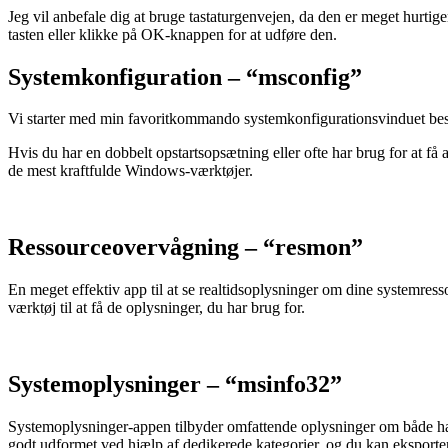
Jeg vil anbefale dig at bruge tastaturgenvejen, da den er meget hurt
tasten eller klikke på OK-knappen for at udføre den.
Systemkonfiguration – “msconfig”
Vi starter med min favoritkommando systemkonfigurationsvinduet består 
Hvis du har en dobbelt opstartsopsætning eller ofte har brug for at få a
de mest kraftfulde Windows-værktøjer.
Ressourceovervågning – “resmon”
En meget effektiv app til at se realtidsoplysninger om dine systemr
værktøj til at få de oplysninger, du har brug for.
Systemoplysninger – “msinfo32”
Systemoplysninger-appen tilbyder omfattende oplysninger om både ha
godt udformet ved hjælp af dedikerede kategorier, og du kan eksportere 