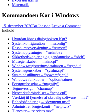
Excel tidsskrifter
Matematik
Kommandoen Kør i Windows
15. december 2020
Bo Jönsson
Leave a Comment
Indhold
Hvordan åbnes dialogboksen Kør?
Systemkonfiguration – “msconfig”
Ressourceovervågning – “resmon”
Systemoplysninger – “msinfo32”
Sikkerhedskopiering og gendannelse – “sdclt”
Musegenskaber – “main.cpl”
Windows-registreringsdatabasen – “regedit”
Systemegenskaber – “sysdm.cpl”
Strømindstillinger – “powercfg.cpl”
Windows-funktioner – “optionfeatures”
Forstørrelsesglas – “magnify”
Tegnoversigt – “charmap”
Netværksforbindelser – “ncpa.cpl”
Værktøj til fjernelse af skadelig software – “mrt”
Enhedshåndtering – “devmgmt.msc”
Administrer brugerkonti – “netplwiz”
Tjenester – “services.msc”