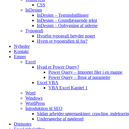
CSS
InDesign
InDesign – Tegnindstillinger
InDesign – Grundlæggende tekst
InDesign – Opbygning af siderne
Typografi
Hvorfor typografi betyder noget
Hvem er typografien til for?
Nyheder
Kontakt
Emner
Excel
Hvad er Power Query?
Power Query – Importer filer i en mappe
Power Query – Brug af parametre
Excel VBA
VBA Excel Kapitel 1
Word
Windows
WordPress
Introduktion til SEO
Sådan arbejder søgemaskiner: crawling, indekseri
Undersøgelse af nøgleord
Diginotes