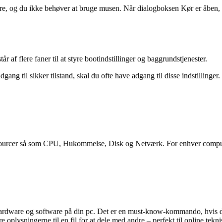
igere, og du ikke behøver at bruge musen. Når dialogboksen Kør er åben
af flere faner til at styre bootindstillinger og baggrundstjenester.
dgang til sikker tilstand, skal du ofte have adgang til disse indstilling
essourcer så som CPU, Hukommelse, Disk og Netværk. For enhver computer
rdware og software på din pc. Det er en must-know-kommando, hvis du 
oplysningerne til en fil for at dele med andre – perfekt til online tekni