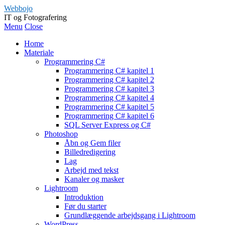
Webbojo
IT og Fotografering
Menu
Close
Home
Materiale
Programmering C#
Programmering C# kapitel 1
Programmering C# kapitel 2
Programmering C# kapitel 3
Programmering C# kapitel 4
Programmering C# kapitel 5
Programmering C# kapitel 6
SQL Server Express og C#
Photoshop
Åbn og Gem filer
Billedredigering
Lag
Arbejd med tekst
Kanaler og masker
Lightroom
Introduktion
Før du starter
Grundlæggende arbejdsgang i Lightroom
WordPress