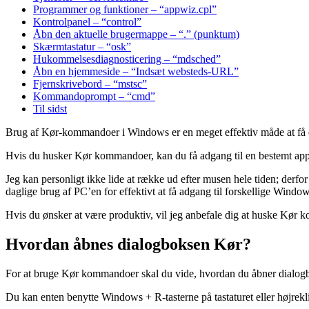
Programmer og funktioner – “appwiz.cpl”
Kontrolpanel – “control”
Åbn den aktuelle brugermappe – “.” (punktum)
Skærmtastatur – “osk”
Hukommelsesdiagnosticering – “mdsched”
Åbn en hjemmeside – “Indsæt websteds-URL”
Fjernskrivebord – “mstsc”
Kommandoprompt – “cmd”
Til sidst
Brug af Kør-kommandoer i Windows er en meget effektiv måde at få di
Hvis du husker Kør kommandoer, kan du få adgang til en bestemt app i 
Jeg kan personligt ikke lide at række ud efter musen hele tiden; der
daglige brug af PC’en for effektivt at få adgang til forskellige Window
Hvis du ønsker at være produktiv, vil jeg anbefale dig at huske Kør 
Hvordan åbnes dialogboksen Kør?
For at bruge Kør kommandoer skal du vide, hvordan du åbner dialogb
Du kan enten benytte Windows + R-tasterne på tastaturet eller højre