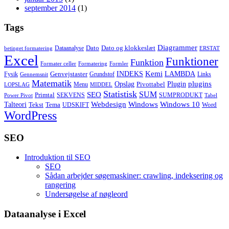
september 2014
(1)
Tags
Diagrammer
Dato
Dato og klokkeslæt
Dataanalyse
betinget formatering
ERSTAT
Excel
Funktioner
Funktion
Formater celler
Formatering
Formler
Kemi
INDEKS
LAMBDA
Genvejstaster
Fysik
Grundstof
Links
Gennemsnit
Matematik
Opslag
Plugin
plugins
Pivottabel
Menu
LOPSLAG
MIDDEL
Statistisk
SUM
SEO
Primtal
SEKVENS
SUMPRODUKT
Power Pivot
Tabel
Windows
Talteori
Webdesign
Windows 10
Tekst
Tema
Word
UDSKIFT
WordPress
SEO
Introduktion til SEO
SEO
Sådan arbejder søgemaskiner: crawling, indeksering og
rangering
Undersøgelse af nøgleord
Dataanalyse i Excel