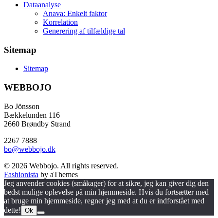
Dataanalyse
Anava: Enkelt faktor
Korrelation
Generering af tilfældige tal
Sitemap
Sitemap
WEBBOJO
Bo Jönsson
Bækkelunden 116
2660 Brøndby Strand
2267 7888
bo@webbojo.dk
© 2026 Webbojo. All rights reserved.
Fashionista
by aThemes
Jeg anvender cookies (småkager) for at sikre, jeg kan giver dig den
bedst mulige oplevelse på min hjemmeside. Hvis du fortsætter med
at bruge min hjemmeside, regner jeg med at du er indforstået med
dette!
Ok