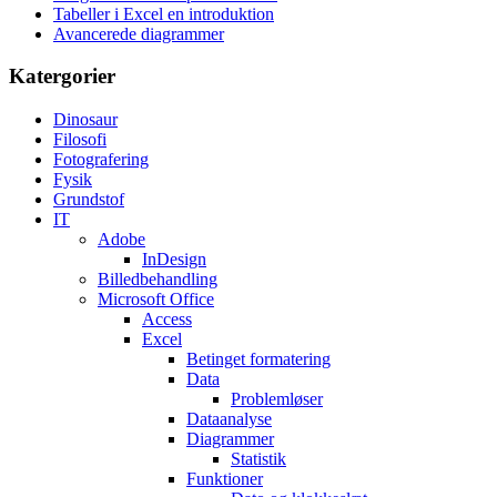
Tabeller i Excel en introduktion
Avancerede diagrammer
Katergorier
Dinosaur
Filosofi
Fotografering
Fysik
Grundstof
IT
Adobe
InDesign
Billedbehandling
Microsoft Office
Access
Excel
Betinget formatering
Data
Problemløser
Dataanalyse
Diagrammer
Statistik
Funktioner