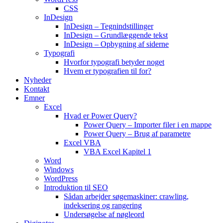
CSS
InDesign
InDesign – Tegnindstillinger
InDesign – Grundlæggende tekst
InDesign – Opbygning af siderne
Typografi
Hvorfor typografi betyder noget
Hvem er typografien til for?
Nyheder
Kontakt
Emner
Excel
Hvad er Power Query?
Power Query – Importer filer i en mappe
Power Query – Brug af parametre
Excel VBA
VBA Excel Kapitel 1
Word
Windows
WordPress
Introduktion til SEO
Sådan arbejder søgemaskiner: crawling,
indeksering og rangering
Undersøgelse af nøgleord