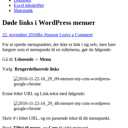
Diginotes
Excel tidsskrifter
Matematik
Døde links i WordPress menuer
22. november 2016
Bo Jönsson
Leave a Comment
For at oprette menupunkter, der ikke er link i sig selv, men bare
fungere som et menupunkt til en rullemenu, gør du følgende:
Gå til:
Udseende
->
Menu
Vælg
Brugerdefinerede links
Erstat felter URL og Link-tekst med følgende:
Skriv # i feltet URL, og en passende tekst til dit menupunkt.
Husk
Tilføj til menu
, og
Gem
til sidst menuen!