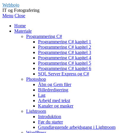
Webbojo
IT og Fotografering
Menu
Close
Home
Materiale
Programmering C#
Programmering C# kapitel 1
Programmering C# kapitel 2
Programmering C# kapitel 3
Programmering C# kapitel 4
Programmering C# kapitel 5
Programmering C# kapitel 6
SQL Server Express og C#
Photoshop
Åbn og Gem filer
Billedredigering
Lag
Arbejd med tekst
Kanaler og masker
Lightroom
Introduktion
Før du starter
Grundlæggende arbejdsgang i Lightroom
WordPress