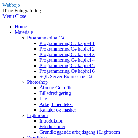
Webbojo
IT og Fotografering
Menu
Close
Home
Materiale
Programmering C#
Programmering C# kapitel 1
Programmering C# kapitel 2
Programmering C# kapitel 3
Programmering C# kapitel 4
Programmering C# kapitel 5
Programmering C# kapitel 6
SQL Server Express og C#
Photoshop
Åbn og Gem filer
Billedredigering
Lag
Arbejd med tekst
Kanaler og masker
Lightroom
Introduktion
Før du starter
Grundlæggende arbejdsgang i Lightroom
WordPress