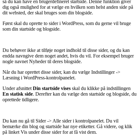
så du kan have en brugerdefineret startside. Denne funktion giver
dig også mulighed for at vælge en hvilken som helst anden side på
dit websted, der skal bruges som din blogside.
Først skal du oprette to sider i WordPress, som du gerne vil bruge
som din startside og blogside.
Du behøver ikke at tilføje noget indhold til disse sider, og du kan
endda navngive dem noget andet, hvis du vil. For eksempel bruger
nogle navnet Nyheder til deres blogside.
Når du har oprettet disse sider, kan du vælge Indstillinger ->
Læsning i WordPress-kontrolpanelet.
Under afsnittet
Din startside vises
skal du klikke på indstillingen
En statisk side
. Derefter kan du vælge den startside og blogside, du
oprettede tidligere.
Du kan nu gå til Sider -> Alle sider i kontrolpanelet. Du vil
bemærke din blog og startside har nye etiketter. Gå videre, og klik
på linket Vis under disse sider for at få vist dem.