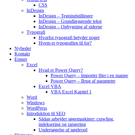
CSS
InDesign
InDesign – Tegnindstillinger
InDesign – Grundlæggende tekst
InDesign – Opbygning af siderne
Typografi
Hvorfor typografi betyder noget
Hvem er typografien til for?
Nyheder
Kontakt
Emner
Excel
Hvad er Power Query?
Power Query – Importer filer i en mappe
Power Query – Brug af parametre
Excel VBA
VBA Excel Kapitel 1
Word
Windows
WordPress
Introduktion til SEO
Sådan arbejder søgemaskiner: crawling,
indeksering og rangering
Undersøgelse af nøgleord