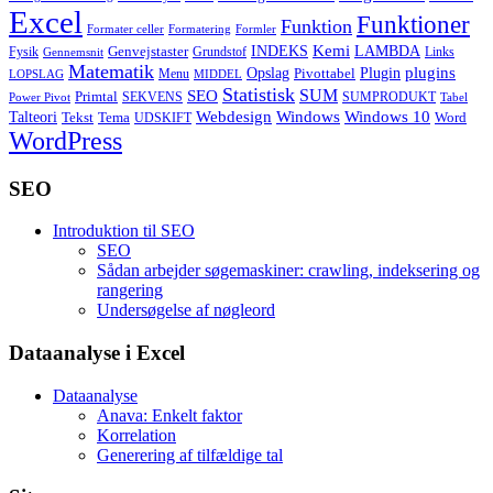
Excel
Funktioner
Funktion
Formater celler
Formatering
Formler
Kemi
INDEKS
LAMBDA
Genvejstaster
Fysik
Grundstof
Links
Gennemsnit
Matematik
Opslag
Plugin
plugins
Pivottabel
Menu
LOPSLAG
MIDDEL
Statistisk
SUM
SEO
Primtal
SEKVENS
SUMPRODUKT
Power Pivot
Tabel
Windows
Talteori
Webdesign
Windows 10
Tekst
Tema
Word
UDSKIFT
WordPress
SEO
Introduktion til SEO
SEO
Sådan arbejder søgemaskiner: crawling, indeksering og
rangering
Undersøgelse af nøgleord
Dataanalyse i Excel
Dataanalyse
Anava: Enkelt faktor
Korrelation
Generering af tilfældige tal