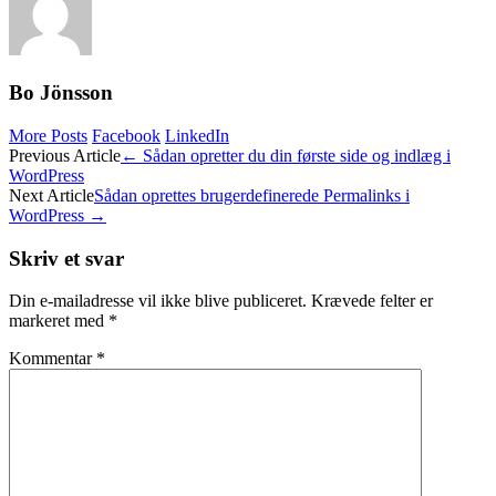
Bo Jönsson
More Posts
Facebook
LinkedIn
Post
Previous Article
←
Sådan opretter du din første side og indlæg i
WordPress
navigation
Next Article
Sådan oprettes brugerdefinerede Permalinks i
WordPress
→
Skriv et svar
Din e-mailadresse vil ikke blive publiceret.
Krævede felter er
markeret med
*
Kommentar
*