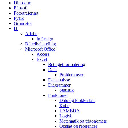
Dinosaur
Filosofi
Fotografering
Fysik
Grundstof
IT
Adobe
InDesign
Billedbehandling
Microsoft Office
Access
Excel
Betinget formatering
Data
Problemløser
Dataanalyse
Diagrammer
Statistik
Funktioner
Dato og klokkeslæt
Kube
LAMBDA
Logisk
Matematik og trigonometri
Opslag og referencer