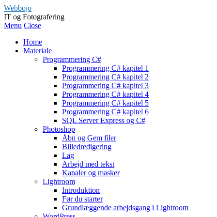
Webbojo
IT og Fotografering
Menu
Close
Home
Materiale
Programmering C#
Programmering C# kapitel 1
Programmering C# kapitel 2
Programmering C# kapitel 3
Programmering C# kapitel 4
Programmering C# kapitel 5
Programmering C# kapitel 6
SQL Server Express og C#
Photoshop
Åbn og Gem filer
Billedredigering
Lag
Arbejd med tekst
Kanaler og masker
Lightroom
Introduktion
Før du starter
Grundlæggende arbejdsgang i Lightroom
WordPress