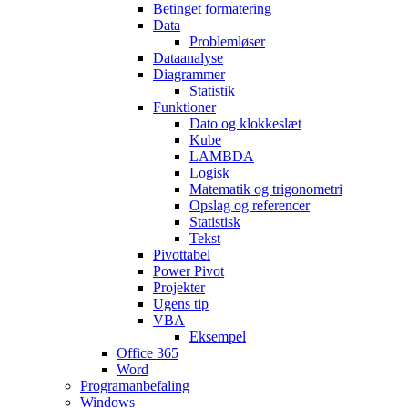
Betinget formatering
Data
Problemløser
Dataanalyse
Diagrammer
Statistik
Funktioner
Dato og klokkeslæt
Kube
LAMBDA
Logisk
Matematik og trigonometri
Opslag og referencer
Statistisk
Tekst
Pivottabel
Power Pivot
Projekter
Ugens tip
VBA
Eksempel
Office 365
Word
Programanbefaling
Windows