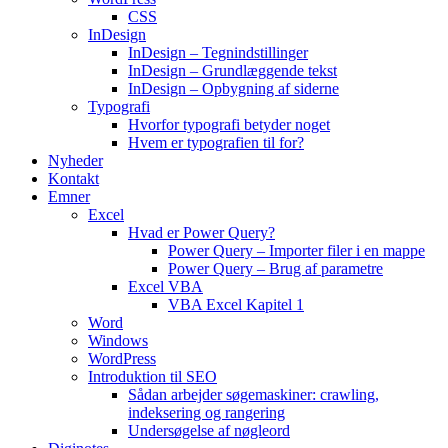
CSS
InDesign
InDesign – Tegnindstillinger
InDesign – Grundlæggende tekst
InDesign – Opbygning af siderne
Typografi
Hvorfor typografi betyder noget
Hvem er typografien til for?
Nyheder
Kontakt
Emner
Excel
Hvad er Power Query?
Power Query – Importer filer i en mappe
Power Query – Brug af parametre
Excel VBA
VBA Excel Kapitel 1
Word
Windows
WordPress
Introduktion til SEO
Sådan arbejder søgemaskiner: crawling,
indeksering og rangering
Undersøgelse af nøgleord