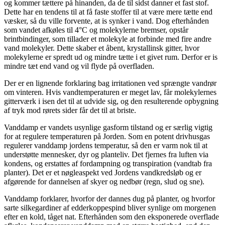
og kommer tættere på hinanden, da de til sidst danner et fast stof.
Dette har en tendens til at få faste stoffer til at være mere tætte end
væsker, så du ville forvente, at is synker i vand. Dog efterhånden
som vandet afkøles til 4°C og molekylerne bremser, opstår
brintbindinger, som tillader et molekyle at forbinde med fire andre
vand molekyler. Dette skaber et åbent, krystallinsk gitter, hvor
molekylerne er spredt ud og mindre tætte i et givet rum. Derfor er is
mindre tæt end vand og vil flyde på overfladen.
Der er en lignende forklaring bag irritationen ved sprængte vandrør
om vinteren. Hvis vandtemperaturen er meget lav, får molekylernes
gitterværk i isen det til at udvide sig, og den resulterende opbygning
af tryk mod rørets sider får det til at briste.
Vanddamp er vandets usynlige gasform tilstand og er særlig vigtig
for at regulere temperaturen på Jorden. Som en potent drivhusgas
regulerer vanddamp jordens temperatur, så den er varm nok til at
understøtte mennesker, dyr og planteliv. Det fjernes fra luften via
kondens, og erstattes af fordampning og transpiration (vandtab fra
planter). Det er et nøgleaspekt ved Jordens vandkredsløb og er
afgørende for dannelsen af skyer og nedbør (regn, slud og sne).
Vanddamp forklarer, hvorfor der dannes dug på planter, og hvorfor
sarte silkegardiner af edderkoppespind bliver synlige om morgenen
efter en kold, tåget nat. Efterhånden som den eksponerede overflade