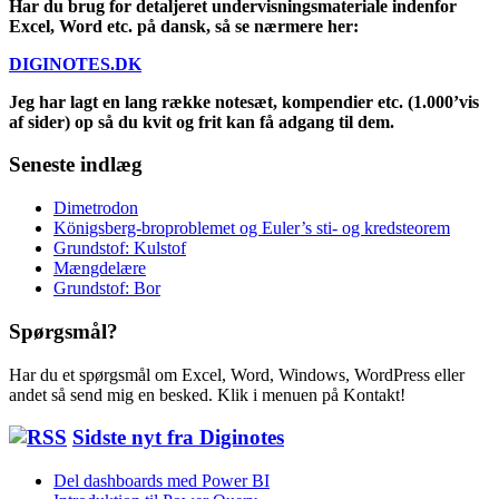
Har du brug for detaljeret undervisningsmateriale indenfor
Excel, Word etc. på dansk, så se nærmere her:
DIGINOTES.DK
Jeg har lagt en lang række notesæt, kompendier etc. (1.000’vis
af sider) op så du kvit og frit kan få adgang til dem.
Seneste indlæg
Dimetrodon
Königsberg-broproblemet og Euler’s sti- og kredsteorem
Grundstof: Kulstof
Mængdelære
Grundstof: Bor
Spørgsmål?
Har du et spørgsmål om Excel, Word, Windows, WordPress eller
andet så send mig en besked. Klik i menuen på Kontakt!
Sidste nyt fra Diginotes
Del dashboards med Power BI