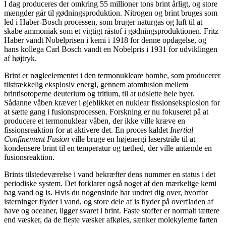
I dag produceres der omkring 55 millioner tons brint årligt, og store
mængder går til gødningsproduktion. Nitrogen og brint bruges som
led i Haber-Bosch processen, som bruger naturgas og luft til at
skabe ammoniak som et vigtigt råstof i gødningsproduktionen. Fritz
Haber vandt Nobelprisen i kemi i 1918 for denne opdagelse, og
hans kollega Carl Bosch vandt en Nobelpris i 1931 for udviklingen
af højtryk.
Brint er nøgleelementet i den termonukleare bombe, som producerer
tilstrækkelig eksplosiv energi, gennem atomfusion mellem
brintisotoperne deuterium og tritium, til at udslette hele byer.
Sådanne våben kræver i øjeblikket en nuklear fissionseksplosion for
at sætte gang i fusionsprocessen. Forskning er nu fokuseret på at
producere et termonuklear våben, der ikke ville kræve en
fissionsreaktion for at aktivere det. En proces kaldet
Inertial
Confinement Fusion
ville bruge en højenergi laserstråle til at
kondensere brint til en temperatur og tæthed, der ville antænde en
fusionsreaktion.
Brints tilstedeværelse i vand bekræfter dens nummer en status i det
periodiske system. Det forklarer også noget af den mærkelige kemi
bag vand og is. Hvis du nogensinde har undret dig over, hvorfor
isterninger flyder i vand, og store dele af is flyder på overfladen af
have og oceaner, ligger svaret i brint. Faste stoffer er normalt tættere
end væsker, da de fleste væsker afkøles, sænker molekylerne farten