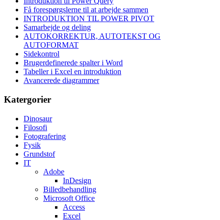
Introduktion til Power Query
Få forespørgslerne til at arbejde sammen
INTRODUKTION TIL POWER PIVOT
Samarbejde og deling
AUTOKORREKTUR, AUTOTEKST OG
AUTOFORMAT
Sidekontrol
Brugerdefinerede spalter i Word
Tabeller i Excel en introduktion
Avancerede diagrammer
Katergorier
Dinosaur
Filosofi
Fotografering
Fysik
Grundstof
IT
Adobe
InDesign
Billedbehandling
Microsoft Office
Access
Excel