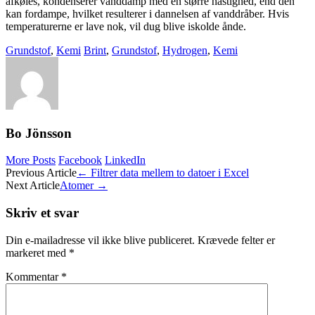
afkøles, kondenserer vanddamp med en større hastighed, end den
kan fordampe, hvilket resulterer i dannelsen af vanddråber. Hvis
temperaturerne er lave nok, vil dug blive iskolde ånde.
Grundstof
,
Kemi
Brint
,
Grundstof
,
Hydrogen
,
Kemi
Bo Jönsson
More Posts
Facebook
LinkedIn
Post
Previous Article
←
Filtrer data mellem to datoer i Excel
Next Article
Atomer
→
navigation
Skriv et svar
Din e-mailadresse vil ikke blive publiceret.
Krævede felter er
markeret med
*
Kommentar
*