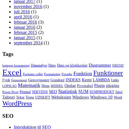
januar 2017
(1)
november 2016
(1)
juli 2016
(1)
april 2016
(1)
februar 2016
(3)
januar 2016
(2)
februar 2015
(2)
januar 2015
(1)
september 2014
(1)
Tags
Diagrammer
Dato
Dato og klokkeslæt
Dataanalyse
betinget formatering
ERSTAT
Excel
Funktioner
Funktion
Formater celler
Formatering
Formler
Kemi
INDEKS
LAMBDA
Genvejstaster
Fysik
Grundstof
Links
Gennemsnit
Matematik
Opslag
Plugin
plugins
Pivottabel
Menu
LOPSLAG
MIDDEL
Statistisk
SUM
SEO
Primtal
SEKVENS
SUMPRODUKT
Power Pivot
Tabel
Windows
Talteori
Webdesign
Windows 10
Tekst
Tema
Word
UDSKIFT
WordPress
SEO
Introduktion til SEO