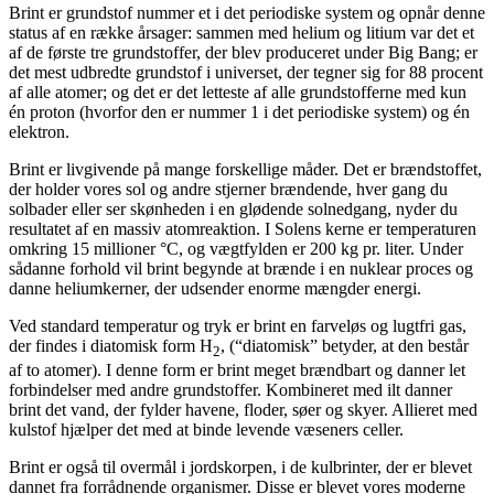
Brint er grundstof nummer et i det periodiske system og opnår denne
status af en række årsager: sammen med helium og litium var det et
af de første tre grundstoffer, der blev produceret under Big Bang; er
det mest udbredte grundstof i universet, der tegner sig for 88 procent
af alle atomer; og det er det letteste af alle grundstofferne med kun
én proton (hvorfor den er nummer 1 i det periodiske system) og én
elektron.
Brint er livgivende på mange forskellige måder. Det er brændstoffet,
der holder vores sol og andre stjerner brændende, hver gang du
solbader eller ser skønheden i en glødende solnedgang, nyder du
resultatet af en massiv atomreaktion. I Solens kerne er temperaturen
omkring 15 millioner °C, og vægtfylden er 200 kg pr. liter. Under
sådanne forhold vil brint begynde at brænde i en nuklear proces og
danne heliumkerner, der udsender enorme mængder energi.
Ved standard temperatur og tryk er brint en farveløs og lugtfri gas,
der findes i diatomisk form H
, (“diatomisk” betyder, at den består
2
af to atomer). I denne form er brint meget brændbart og danner let
forbindelser med andre grundstoffer. Kombineret med ilt danner
brint det vand, der fylder havene, floder, søer og skyer. Allieret med
kulstof hjælper det med at binde levende væseners celler.
Brint er også til overmål i jordskorpen, i de kulbrinter, der er blevet
dannet fra forrådnende organismer. Disse er blevet vores moderne