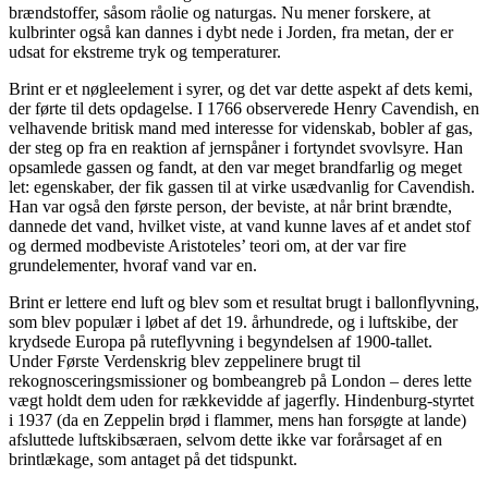
brændstoffer, såsom råolie og naturgas. Nu mener forskere, at
kulbrinter også kan dannes i dybt nede i Jorden, fra metan, der er
udsat for ekstreme tryk og temperaturer.
Brint er et nøgleelement i syrer, og det var dette aspekt af dets kemi,
der førte til dets opdagelse. I 1766 observerede Henry Cavendish, en
velhavende britisk mand med interesse for videnskab, bobler af gas,
der steg op fra en reaktion af jernspåner i fortyndet svovlsyre. Han
opsamlede gassen og fandt, at den var meget brandfarlig og meget
let: egenskaber, der fik gassen til at virke usædvanlig for Cavendish.
Han var også den første person, der beviste, at når brint brændte,
dannede det vand, hvilket viste, at vand kunne laves af et andet stof
og dermed modbeviste Aristoteles’ teori om, at der var fire
grundelementer, hvoraf vand var en.
Brint er lettere end luft og blev som et resultat brugt i ballonflyvning,
som blev populær i løbet af det 19. århundrede, og i luftskibe, der
krydsede Europa på ruteflyvning i begyndelsen af 1900-tallet.
Under Første Verdenskrig blev zeppelinere brugt til
rekognosceringsmissioner og bombeangreb på London – deres lette
vægt holdt dem uden for rækkevidde af jagerfly. Hindenburg-styrtet
i 1937 (da en Zeppelin brød i flammer, mens han forsøgte at lande)
afsluttede luftskibsæraen, selvom dette ikke var forårsaget af en
brintlækage, som antaget på det tidspunkt.