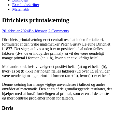
Diginotes
Excel tidsskrifter
Matematik
Dirichlets primtalsætning
20. februar 2024
Bo Jönsson
2 Comments
Dirichlets primtalsætning er et centralt resultat inden for talteori,
formuleret af den tyske matematiker Peter Gustav Lejeune Dirichlet
i 1837. Det siger, at hvis a og b er to positive heltal uden fælles
faktorer (dvs. de er indbyrdes primtal), så vil der være uendeligt
mange primtal i formen (an + b), hvor n er et vilkårligt heltal.
Med andre ord, hvis vi vælger et positivt heltal (a) og et heltal (b),
hvor (a) og (b) ikke har nogen fælles faktorer (ud over 1), så vil der
være uendeligt mange primtal i formen (an + b), hvor (n) er et heltal.
Denne sætning har mange vigtige anvendelser i talteori og andre
områder af matematik. Den er en af de grundlæggende resultater, der
hjælper med at forstå fordelingen af primtal, som er en af de ældste
og mest centrale problemer inden for talteori.
Bevis