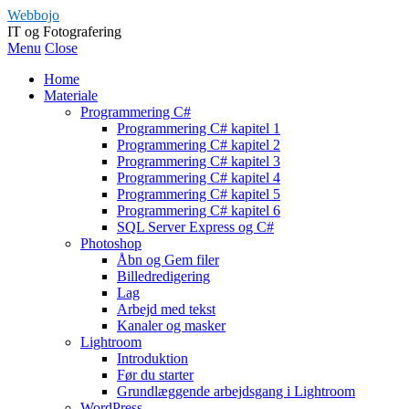
Webbojo
IT og Fotografering
Menu
Close
Home
Materiale
Programmering C#
Programmering C# kapitel 1
Programmering C# kapitel 2
Programmering C# kapitel 3
Programmering C# kapitel 4
Programmering C# kapitel 5
Programmering C# kapitel 6
SQL Server Express og C#
Photoshop
Åbn og Gem filer
Billedredigering
Lag
Arbejd med tekst
Kanaler og masker
Lightroom
Introduktion
Før du starter
Grundlæggende arbejdsgang i Lightroom
WordPress