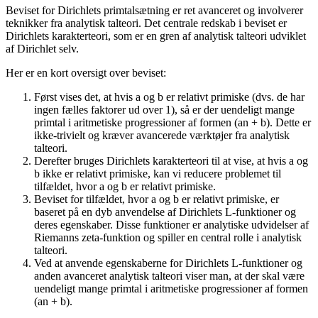
Beviset for Dirichlets primtalsætning er ret avanceret og involverer
teknikker fra analytisk talteori. Det centrale redskab i beviset er
Dirichlets karakterteori, som er en gren af analytisk talteori udviklet
af Dirichlet selv.
Her er en kort oversigt over beviset:
Først vises det, at hvis a og b er relativt primiske (dvs. de har
ingen fælles faktorer ud over 1), så er der uendeligt mange
primtal i aritmetiske progressioner af formen (an + b). Dette er
ikke-trivielt og kræver avancerede værktøjer fra analytisk
talteori.
Derefter bruges Dirichlets karakterteori til at vise, at hvis a og
b ikke er relativt primiske, kan vi reducere problemet til
tilfældet, hvor a og b er relativt primiske.
Beviset for tilfældet, hvor a og b er relativt primiske, er
baseret på en dyb anvendelse af Dirichlets L-funktioner og
deres egenskaber. Disse funktioner er analytiske udvidelser af
Riemanns zeta-funktion og spiller en central rolle i analytisk
talteori.
Ved at anvende egenskaberne for Dirichlets L-funktioner og
anden avanceret analytisk talteori viser man, at der skal være
uendeligt mange primtal i aritmetiske progressioner af formen
(an + b).