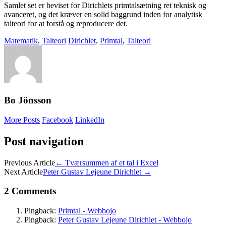
Samlet set er beviset for Dirichlets primtalsætning ret teknisk og
avanceret, og det kræver en solid baggrund inden for analytisk
talteori for at forstå og reproducere det.
Matematik
,
Talteori
Dirichlet
,
Primtal
,
Talteori
Bo Jönsson
More Posts
Facebook
LinkedIn
Post navigation
Previous Article
←
Tværsummen af et tal i Excel
Next Article
Peter Gustav Lejeune Dirichlet
→
2 Comments
Pingback:
Primtal - Webbojo
Pingback:
Peter Gustav Lejeune Dirichlet - Webbojo