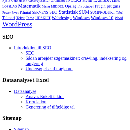
Kemi
INDEKS
LAMBDA
Genvejstaster
Fysik
Grundstof
Links
Gennemsnit
Matematik
Opslag
Plugin
plugins
Pivottabel
Menu
LOPSLAG
MIDDEL
Statistisk
SUM
SEO
Primtal
SEKVENS
SUMPRODUKT
Power Pivot
Tabel
Windows
Talteori
Webdesign
Windows 10
Tekst
Tema
Word
UDSKIFT
WordPress
SEO
Introduktion til SEO
SEO
Sådan arbejder søgemaskiner: crawling, indeksering og
rangering
Undersøgelse af nøgleord
Dataanalyse i Excel
Dataanalyse
Anava: Enkelt faktor
Korrelation
Generering af tilfældige tal
Sitemap
Sitemap