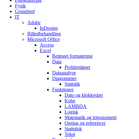
Fotografering
Fysik
Grundstof
IT
Adobe
InDesign
Billedbehandling
Microsoft Office
Access
Excel
Betinget formatering
Data
Problemløser
Dataanalyse
Diagrammer
Statistik
Funktioner
Dato og klokkeslæt
Kube
LAMBDA
Logisk
Matematik og trigonometri
Opslag og referencer
Statistisk
Tekst