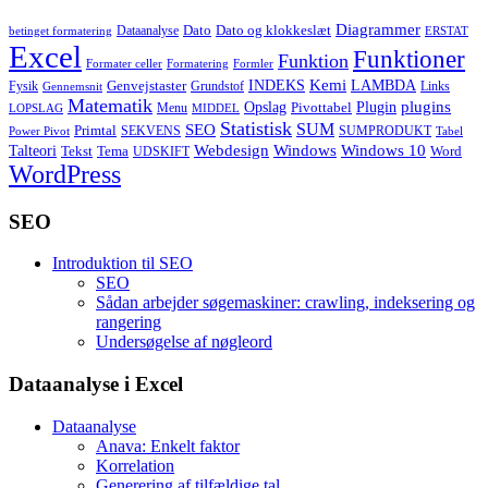
Diagrammer
Dato
Dato og klokkeslæt
Dataanalyse
betinget formatering
ERSTAT
Excel
Funktioner
Funktion
Formater celler
Formatering
Formler
Kemi
INDEKS
LAMBDA
Genvejstaster
Fysik
Grundstof
Links
Gennemsnit
Matematik
Opslag
Plugin
plugins
Pivottabel
Menu
LOPSLAG
MIDDEL
Statistisk
SUM
SEO
Primtal
SEKVENS
SUMPRODUKT
Power Pivot
Tabel
Windows
Talteori
Webdesign
Windows 10
Tekst
Tema
Word
UDSKIFT
WordPress
SEO
Introduktion til SEO
SEO
Sådan arbejder søgemaskiner: crawling, indeksering og
rangering
Undersøgelse af nøgleord
Dataanalyse i Excel
Dataanalyse
Anava: Enkelt faktor
Korrelation
Generering af tilfældige tal