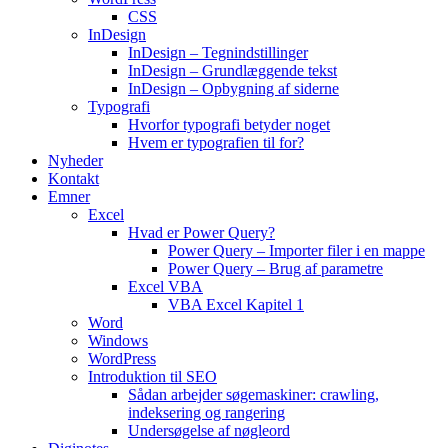
CSS
InDesign
InDesign – Tegnindstillinger
InDesign – Grundlæggende tekst
InDesign – Opbygning af siderne
Typografi
Hvorfor typografi betyder noget
Hvem er typografien til for?
Nyheder
Kontakt
Emner
Excel
Hvad er Power Query?
Power Query – Importer filer i en mappe
Power Query – Brug af parametre
Excel VBA
VBA Excel Kapitel 1
Word
Windows
WordPress
Introduktion til SEO
Sådan arbejder søgemaskiner: crawling,
indeksering og rangering
Undersøgelse af nøgleord