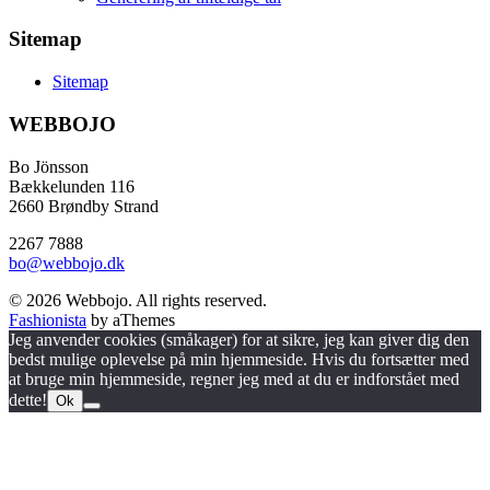
Sitemap
Sitemap
WEBBOJO
Bo Jönsson
Bækkelunden 116
2660 Brøndby Strand
2267 7888
bo@webbojo.dk
© 2026 Webbojo. All rights reserved.
Fashionista
by aThemes
Jeg anvender cookies (småkager) for at sikre, jeg kan giver dig den
bedst mulige oplevelse på min hjemmeside. Hvis du fortsætter med
at bruge min hjemmeside, regner jeg med at du er indforstået med
dette!
Ok