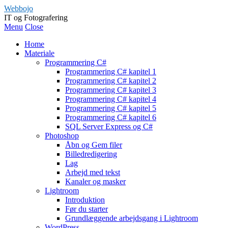
Webbojo
IT og Fotografering
Menu
Close
Home
Materiale
Programmering C#
Programmering C# kapitel 1
Programmering C# kapitel 2
Programmering C# kapitel 3
Programmering C# kapitel 4
Programmering C# kapitel 5
Programmering C# kapitel 6
SQL Server Express og C#
Photoshop
Åbn og Gem filer
Billedredigering
Lag
Arbejd med tekst
Kanaler og masker
Lightroom
Introduktion
Før du starter
Grundlæggende arbejdsgang i Lightroom
WordPress