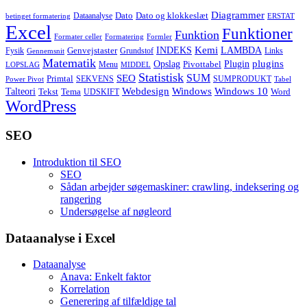
Diagrammer
Dato
Dato og klokkeslæt
Dataanalyse
betinget formatering
ERSTAT
Excel
Funktioner
Funktion
Formater celler
Formatering
Formler
Kemi
INDEKS
LAMBDA
Genvejstaster
Fysik
Grundstof
Links
Gennemsnit
Matematik
Opslag
Plugin
plugins
Pivottabel
Menu
LOPSLAG
MIDDEL
Statistisk
SUM
SEO
Primtal
SEKVENS
SUMPRODUKT
Power Pivot
Tabel
Windows
Talteori
Webdesign
Windows 10
Tekst
Tema
Word
UDSKIFT
WordPress
SEO
Introduktion til SEO
SEO
Sådan arbejder søgemaskiner: crawling, indeksering og
rangering
Undersøgelse af nøgleord
Dataanalyse i Excel
Dataanalyse
Anava: Enkelt faktor
Korrelation
Generering af tilfældige tal