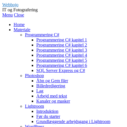
Webbojo
IT og Fotografering
Menu
Close
Home
Materiale
Programmering C#
Programmering C# kapitel 1
Programmering C# kapitel 2
Programmering C# kapitel 3
Programmering C# kapitel 4
Programmering C# kapitel 5
Programmering C# kapitel 6
SQL Server Express og C#
Photoshop
Åbn og Gem filer
Billedredigering
Lag
Arbejd med tekst
Kanaler og masker
Lightroom
Introduktion
Før du starter
Grundlæggende arbejdsgang i Lightroom
WordPress