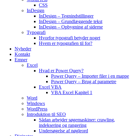
CSS
InDesign
InDesign – Tegnindstillinger
InDesign – Grundlæggende tekst
InDesign – Opbygning af siderne
Typografi
Hvorfor typografi betyder noget
Hvem er typografien til for?
Nyheder
Kontakt
Emner
Excel
Hvad er Power Query?
Power Query – Importer filer i en mappe
Power Query – Brug af parametre
Excel VBA
VBA Excel Kapitel 1
Word
Windows
WordPress
Introduktion til SEO
Sådan arbejder søgemaskiner: crawling,
indeksering og rangering
Undersøgelse af nøgleord