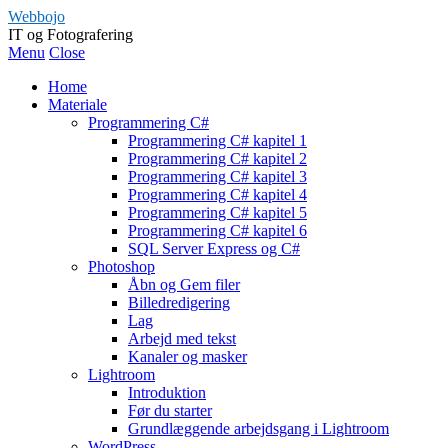
Webbojo
IT og Fotografering
Menu
Close
Home
Materiale
Programmering C#
Programmering C# kapitel 1
Programmering C# kapitel 2
Programmering C# kapitel 3
Programmering C# kapitel 4
Programmering C# kapitel 5
Programmering C# kapitel 6
SQL Server Express og C#
Photoshop
Åbn og Gem filer
Billedredigering
Lag
Arbejd med tekst
Kanaler og masker
Lightroom
Introduktion
Før du starter
Grundlæggende arbejdsgang i Lightroom
WordPress