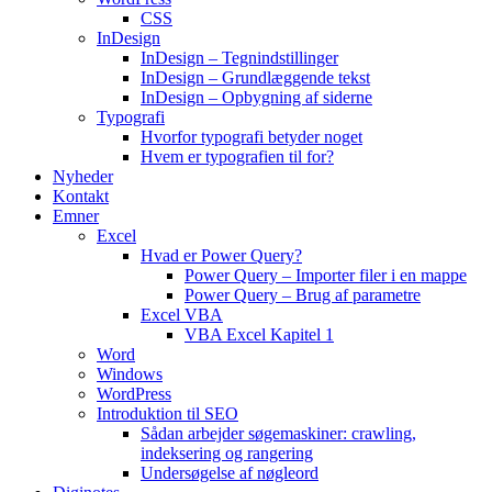
CSS
InDesign
InDesign – Tegnindstillinger
InDesign – Grundlæggende tekst
InDesign – Opbygning af siderne
Typografi
Hvorfor typografi betyder noget
Hvem er typografien til for?
Nyheder
Kontakt
Emner
Excel
Hvad er Power Query?
Power Query – Importer filer i en mappe
Power Query – Brug af parametre
Excel VBA
VBA Excel Kapitel 1
Word
Windows
WordPress
Introduktion til SEO
Sådan arbejder søgemaskiner: crawling,
indeksering og rangering
Undersøgelse af nøgleord