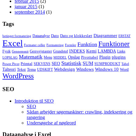
februar 2015
(2)
januar 2015
(1)
september 2014
(1)
Tags
Diagrammer
Dato
Dato og klokkeslæt
Dataanalyse
betinget formatering
ERSTAT
Excel
Funktioner
Funktion
Formater celler
Formatering
Formler
Kemi
INDEKS
LAMBDA
Genvejstaster
Fysik
Grundstof
Links
Gennemsnit
Matematik
Opslag
Plugin
plugins
Pivottabel
Menu
LOPSLAG
MIDDEL
Statistisk
SUM
SEO
Primtal
SEKVENS
SUMPRODUKT
Power Pivot
Tabel
Windows
Talteori
Webdesign
Windows 10
Tekst
Tema
Word
UDSKIFT
WordPress
SEO
Introduktion til SEO
SEO
Sådan arbejder søgemaskiner: crawling, indeksering og
rangering
Undersøgelse af nøgleord
Dataanalyse i Excel