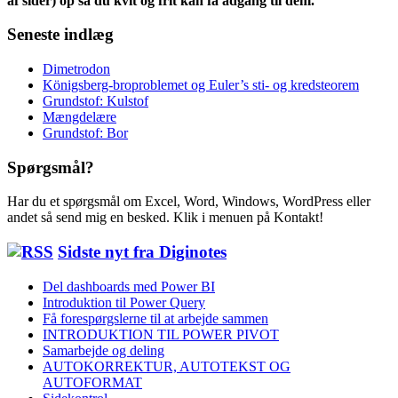
af sider) op så du kvit og frit kan få adgang til dem.
Seneste indlæg
Dimetrodon
Königsberg-broproblemet og Euler’s sti- og kredsteorem
Grundstof: Kulstof
Mængdelære
Grundstof: Bor
Spørgsmål?
Har du et spørgsmål om Excel, Word, Windows, WordPress eller
andet så send mig en besked. Klik i menuen på Kontakt!
Sidste nyt fra Diginotes
Del dashboards med Power BI
Introduktion til Power Query
Få forespørgslerne til at arbejde sammen
INTRODUKTION TIL POWER PIVOT
Samarbejde og deling
AUTOKORREKTUR, AUTOTEKST OG
AUTOFORMAT