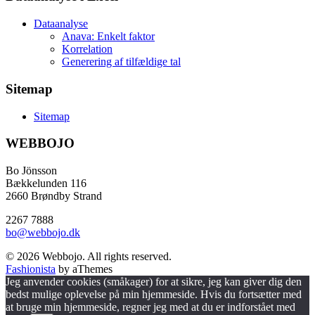
Dataanalyse
Anava: Enkelt faktor
Korrelation
Generering af tilfældige tal
Sitemap
Sitemap
WEBBOJO
Bo Jönsson
Bækkelunden 116
2660 Brøndby Strand
2267 7888
bo@webbojo.dk
© 2026 Webbojo. All rights reserved.
Fashionista
by aThemes
Jeg anvender cookies (småkager) for at sikre, jeg kan giver dig den
bedst mulige oplevelse på min hjemmeside. Hvis du fortsætter med
at bruge min hjemmeside, regner jeg med at du er indforstået med