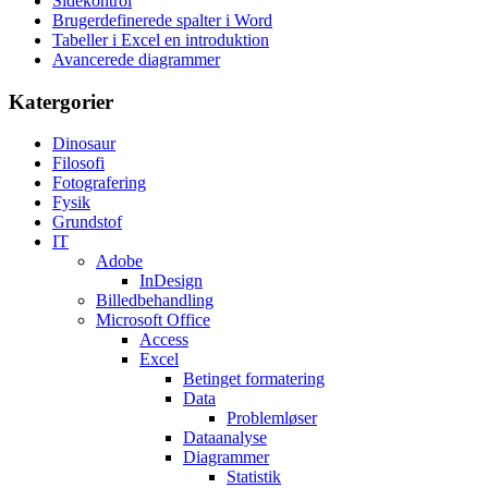
Sidekontrol
Brugerdefinerede spalter i Word
Tabeller i Excel en introduktion
Avancerede diagrammer
Katergorier
Dinosaur
Filosofi
Fotografering
Fysik
Grundstof
IT
Adobe
InDesign
Billedbehandling
Microsoft Office
Access
Excel
Betinget formatering
Data
Problemløser
Dataanalyse
Diagrammer
Statistik