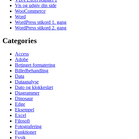
Vis og udgiv din side
WooCommerce
Word
WordPress stikord 1. gang
WordPress stikord 2. gang
Categories
Access
Adobe
Betinget formatering
Billedbehandling
Data
Dataanalyse
Dato og klokkeslæt
Diagrammer
Dinosaur
Edge
Eksempel
Excel
Filosofi
Fotografering
Funktioner
Fysik