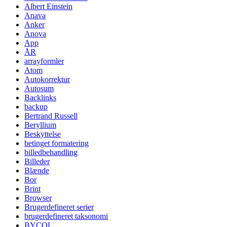
Albert Einstein
Anava
Anker
Anova
App
ÅR
arrayformler
Atom
Autokorrektur
Autosum
Backlinks
backup
Bertrand Russell
Beryllium
Beskyttelse
betinget formatering
billedbehandling
Billeder
Blænde
Bor
Brint
Browser
Brugerdefineret serier
brugerdefineret taksonomi
BYCOL