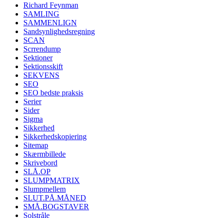
Richard Feynman
SAMLING
SAMMENLIGN
Sandsynlighedsregning
SCAN
Scrrendump
Sektioner
Sektionsskift
SEKVENS
SEO
SEO bedste praksis
Serier
Sider
Sigma
Sikkerhed
Sikkerhedskopiering
Sitemap
Skærmbillede
Skrivebord
SLÅ.OP
SLUMPMATRIX
Slumpmellem
SLUT.PÅ.MÅNED
SMÅ.BOGSTAVER
Solstråle