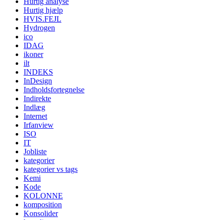
Hurtig analyse
Hurtig hjælp
HVIS.FEJL
Hydrogen
ico
IDAG
ikoner
ilt
INDEKS
InDesign
Indholdsfortegnelse
Indirekte
Indlæg
Internet
Irfanview
ISO
IT
Jobliste
kategorier
kategorier vs tags
Kemi
Kode
KOLONNE
komposition
Konsolider