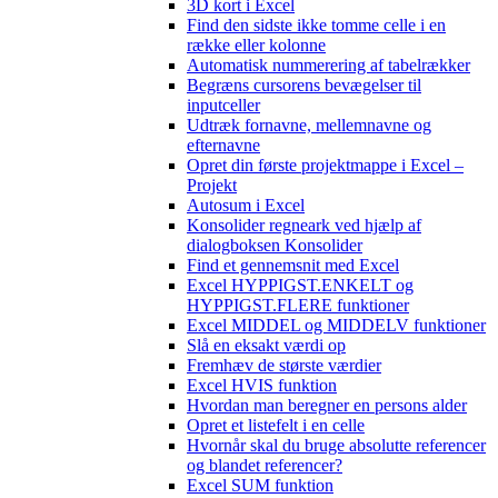
3D kort i Excel
Find den sidste ikke tomme celle i en
række eller kolonne
Automatisk nummerering af tabelrækker
Begræns cursorens bevægelser til
inputceller
Udtræk fornavne, mellemnavne og
efternavne
Opret din første projektmappe i Excel –
Projekt
Autosum i Excel
Konsolider regneark ved hjælp af
dialogboksen Konsolider
Find et gennemsnit med Excel
Excel HYPPIGST.ENKELT og
HYPPIGST.FLERE funktioner
Excel MIDDEL og MIDDELV funktioner
Slå en eksakt værdi op
Fremhæv de største værdier
Excel HVIS funktion
Hvordan man beregner en persons alder
Opret et listefelt i en celle
Hvornår skal du bruge absolutte referencer
og blandet referencer?
Excel SUM funktion