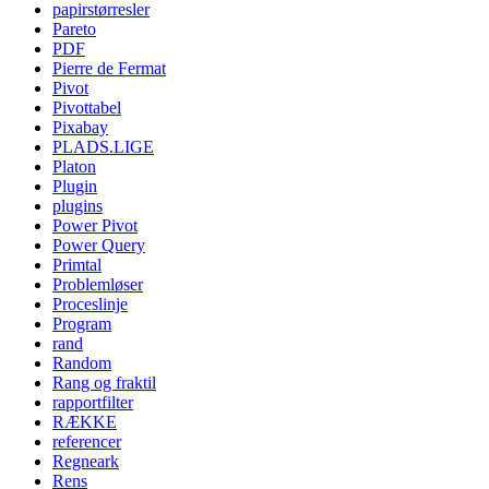
papirstørresler
Pareto
PDF
Pierre de Fermat
Pivot
Pivottabel
Pixabay
PLADS.LIGE
Platon
Plugin
plugins
Power Pivot
Power Query
Primtal
Problemløser
Proceslinje
Program
rand
Random
Rang og fraktil
rapportfilter
RÆKKE
referencer
Regneark
Rens