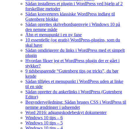
Sådan installeres et plugin i WordPress ved hjælp af 2
forskellige metoder
Sådan konverteres klassiske WordPress indlæg til
Gutenberg blokke
Sådan oprettes skrivebordsgenveje i Windows 10 på
den nemme måde
Åbn et menupunkt i en ny fane
10 essentielle (og gratis) WordPress-plugins, som du
skal have
Sådan omdirigerer du links i WordPress med et simpelt
plugin
Hvordan fikser jeg et WordPress plugin der er gået i
stykker?
9 tidsbesparende “Gutenberg tips og tricks”, du bør
kende
Sådan tilføjes et menupunkt i WordPress uden at linke
til en side
Sådan opretter du ankerlinks i WordPress (Gutenberg
Editor)
Begyndervejledning: Sådan bruges CSS i WordPress til
nemme ændringer i udseendet
Word 2016: adgangskodebeskyt dokumenter
Windows 10 tips – 6
Windows 10 tips – 5
Windows 10 tips – 4