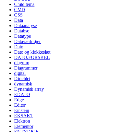
Child tema
CMD
CSS
Data
Dataanalyse
Databse
Datatype
Dataværktøjer
Dato
Dato og klokkeslæt
DATO.FORSKEL
diagram
Diagrammer
digital
Dirichlet
dynamisk
Dynamisk array
EDATO
Edge
Editor
Einstein
EKSAKT
Elektron
Elementor
ENTYDIGE