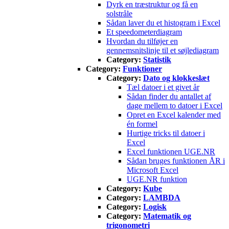
Dyrk en træstruktur og få en
solstråle
Sådan laver du et histogram i Excel
Et speedometerdiagram
Hvordan du tilføjer en
gennemsnitslinje til et søjlediagram
Category:
Statistik
Category:
Funktioner
Category:
Dato og klokkeslæt
Tæl datoer i et givet år
Sådan finder du antallet af
dage mellem to datoer i Excel
Opret en Excel kalender med
én formel
Hurtige tricks til datoer i
Excel
Excel funktionen UGE.NR
Sådan bruges funktionen ÅR i
Microsoft Excel
UGE.NR funktion
Category:
Kube
Category:
LAMBDA
Category:
Logisk
Category:
Matematik og
trigonometri