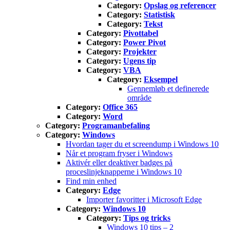
Category:
Opslag og referencer
Category:
Statistisk
Category:
Tekst
Category:
Pivottabel
Category:
Power Pivot
Category:
Projekter
Category:
Ugens tip
Category:
VBA
Category:
Eksempel
Gennemløb et definerede
område
Category:
Office 365
Category:
Word
Category:
Programanbefaling
Category:
Windows
Hvordan tager du et screendump i Windows 10
Når et program fryser i Windows
Aktivér eller deaktiver badges på
proceslinjeknapperne i Windows 10
Find min enhed
Category:
Edge
Importer favoritter i Microsoft Edge
Category:
Windows 10
Category:
Tips og tricks
Windows 10 tips – 2