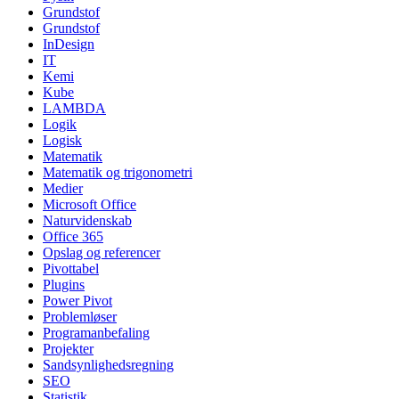
Grundstof
Grundstof
InDesign
IT
Kemi
Kube
LAMBDA
Logik
Logisk
Matematik
Matematik og trigonometri
Medier
Microsoft Office
Naturvidenskab
Office 365
Opslag og referencer
Pivottabel
Plugins
Power Pivot
Problemløser
Programanbefaling
Projekter
Sandsynlighedsregning
SEO
Statistik