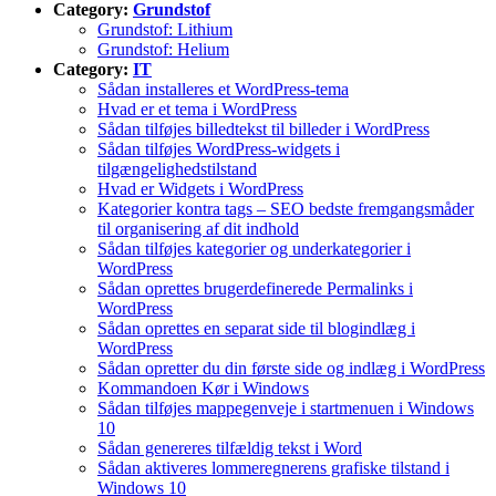
Category:
Grundstof
Grundstof: Lithium
Grundstof: Helium
Category:
IT
Sådan installeres et WordPress-tema
Hvad er et tema i WordPress
Sådan tilføjes billedtekst til billeder i WordPress
Sådan tilføjes WordPress-widgets i
tilgængelighedstilstand
Hvad er Widgets i WordPress
Kategorier kontra tags – SEO bedste fremgangsmåder
til organisering af dit indhold
Sådan tilføjes kategorier og underkategorier i
WordPress
Sådan oprettes brugerdefinerede Permalinks i
WordPress
Sådan oprettes en separat side til blogindlæg i
WordPress
Sådan opretter du din første side og indlæg i WordPress
Kommandoen Kør i Windows
Sådan tilføjes mappegenveje i startmenuen i Windows
10
Sådan genereres tilfældig tekst i Word
Sådan aktiveres lommeregnerens grafiske tilstand i
Windows 10