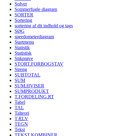
Solver
Sommerfugle diagram
SORTER
Sortering
sortering af dit indhold og tags
SØG
speedometerdiagram
Startmenu
Statistik
Statistisk
Stikprøve
STORT.FORBOGSTAV
Streng
SUBTOTAL
SUM
SUM.HVISER
SUMPRODUKT
T.FORDELING.RT
Tabel
TAL
Talteori
TÆLV
TEGN
Tekst
TEKST.KOMBINER