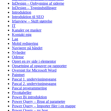
InDesign – Opbygning af siderne
InDesign – Tegnindstillinger
Introduktion
Introduktion til SEO
Irfanview – Skift størrelse
IT
Kanaler og masker
Kontakt mig
Lag
Mobil redigering
Navigere på båndet
Nyheder
Odense
Opret en ny side i elementor
Opsætning af opgaver og rapporter
Oversigt for Microsoft Word
Paintnet
Pascal 1. undervisningsgang
Pascal 2. undervisningsgang
Pascal programmering
Pivottabeller
Power Bi introduktion
Power Query – Brug af parametre
Power Query – Importer filer i en mappe
Power Query – ny bog