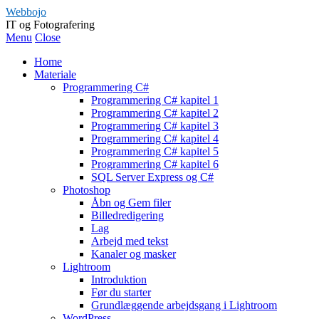
Webbojo
IT og Fotografering
Menu
Close
Home
Materiale
Programmering C#
Programmering C# kapitel 1
Programmering C# kapitel 2
Programmering C# kapitel 3
Programmering C# kapitel 4
Programmering C# kapitel 5
Programmering C# kapitel 6
SQL Server Express og C#
Photoshop
Åbn og Gem filer
Billedredigering
Lag
Arbejd med tekst
Kanaler og masker
Lightroom
Introduktion
Før du starter
Grundlæggende arbejdsgang i Lightroom
WordPress