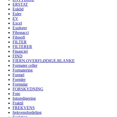
ERSTAT
Euklid
Euler
EV
Excel
Explorer
Fibonacci
Filosofi
FILTER
FILTERER
Financiel
FIND
FJERN.OVERFLØDIGE.BLANKE
Formater celler
Formatering
Formel
Formler
Formular
FORSKYDNING
Foto
fotoredigering
Fraktil
FREKVENS
frekvensfordeling