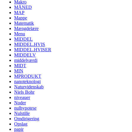
Makro
MÅNED
MAP
Mappe
Matematik
Mængdelære
Menu
MIDDEL
MIDDEL.HVIS
MIDDEL.HVISER
MIDDELV
middelværdi
MIDT
MIN
MPRODUKT
nanoteknologi
Naturvidenskab
Niels Bohr
niveauer
Noder
nulhypotese
Nulstille
Omdirigering
Opslag
papir