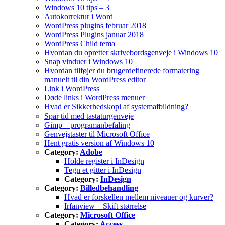
Windows 10 tips – 3
Autokorrektur i Word
WordPress plugins februar 2018
WordPress Plugins januar 2018
WordPress Child tema
Hvordan du opretter skrivebordsgenveje i Windows 10
Snap vinduer i Windows 10
Hvordan tilføjer du brugerdefinerede formatering
manuelt til din WordPress editor
Link i WordPress
Døde links i WordPress menuer
Hvad er Sikkerhedskopi af systemafbildning?
Spar tid med tastaturgenveje
Gimp – programanbefaling
Genvejstaster til Microsoft Office
Hent gratis version af Windows 10
Category:
Adobe
Holde register i InDesign
Tegn et gitter i InDesign
Category:
InDesign
Category:
Billedbehandling
Hvad er forskellen mellem niveauer og kurver?
Irfanview – Skift størrelse
Category:
Microsoft Office
Category:
Access