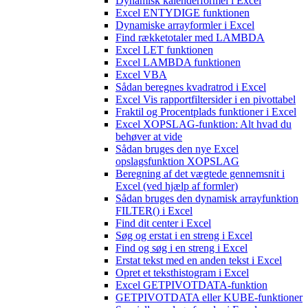
Dynamisk kalenderformel i Excel
Excel ENTYDIGE funktionen
Dynamiske arrayformler i Excel
Find rækketotaler med LAMBDA
Excel LET funktionen
Excel LAMBDA funktionen
Excel VBA
Sådan beregnes kvadratrod i Excel
Excel Vis rapportfiltersider i en pivottabel
Fraktil og Procentplads funktioner i Excel
Excel XOPSLAG-funktion: Alt hvad du
behøver at vide
Sådan bruges den nye Excel
opslagsfunktion XOPSLAG
Beregning af det vægtede gennemsnit i
Excel (ved hjælp af formler)
Sådan bruges den dynamisk arrayfunktion
FILTER() i Excel
Find dit center i Excel
Søg og erstat i en streng i Excel
Find og søg i en streng i Excel
Erstat tekst med en anden tekst i Excel
Opret et teksthistogram i Excel
Excel GETPIVOTDATA-funktion
GETPIVOTDATA eller KUBE-funktioner