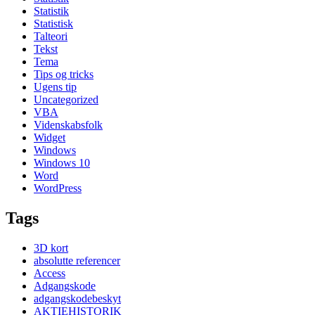
Statistik
Statistisk
Talteori
Tekst
Tema
Tips og tricks
Ugens tip
Uncategorized
VBA
Videnskabsfolk
Widget
Windows
Windows 10
Word
WordPress
Tags
3D kort
absolutte referencer
Access
Adgangskode
adgangskodebeskyt
AKTIEHISTORIK