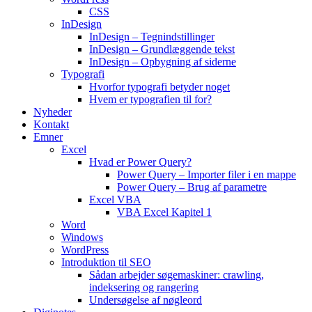
CSS
InDesign
InDesign – Tegnindstillinger
InDesign – Grundlæggende tekst
InDesign – Opbygning af siderne
Typografi
Hvorfor typografi betyder noget
Hvem er typografien til for?
Nyheder
Kontakt
Emner
Excel
Hvad er Power Query?
Power Query – Importer filer i en mappe
Power Query – Brug af parametre
Excel VBA
VBA Excel Kapitel 1
Word
Windows
WordPress
Introduktion til SEO
Sådan arbejder søgemaskiner: crawling,
indeksering og rangering
Undersøgelse af nøgleord