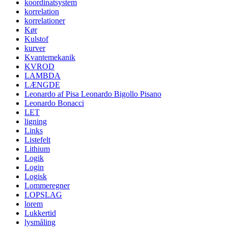
koordinatsystem
korrelation
korrelationer
Kør
Kulstof
kurver
Kvantemekanik
KVROD
LAMBDA
LÆNGDE
Leonardo af Pisa Leonardo Bigollo Pisano
Leonardo Bonacci
LET
ligning
Links
Listefelt
Lithium
Logik
Login
Logisk
Lommeregner
LOPSLAG
lorem
Lukkertid
lysmåling