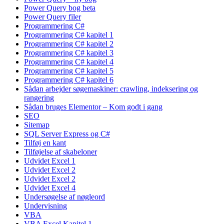
Power Query bog beta
Power Query filer
Programmering C#
Programmering C# kapitel 1
Programmering C# kapitel 2
Programmering C# kapitel 3
Programmering C# kapitel 4
Programmering C# kapitel 5
Programmering C# kapitel 6
Sådan arbejder søgemaskiner: crawling, indeksering og
rangering
Sådan bruges Elementor – Kom godt i gang
SEO
Sitemap
SQL Server Express og C#
Tilføj en kant
Tilføjelse af skabeloner
Udvidet Excel 1
Udvidet Excel 2
Udvidet Excel 2
Udvidet Excel 4
Undersøgelse af nøgleord
Undervisning
VBA
VBA Excel Kapitel 1