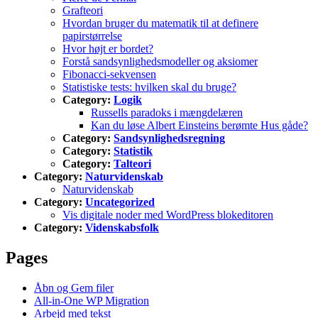
Grafteori
Hvordan bruger du matematik til at definere
papirstørrelse
Hvor højt er bordet?
Forstå sandsynlighedsmodeller og aksiomer
Fibonacci-sekvensen
Statistiske tests: hvilken skal du bruge?
Category:
Logik
Russells paradoks i mængdelæren
Kan du løse Albert Einsteins berømte Hus gåde?
Category:
Sandsynlighedsregning
Category:
Statistik
Category:
Talteori
Category:
Naturvidenskab
Naturvidenskab
Category:
Uncategorized
Vis digitale noder med WordPress blokeditoren
Category:
Videnskabsfolk
Pages
Åbn og Gem filer
All-in-One WP Migration
Arbejd med tekst