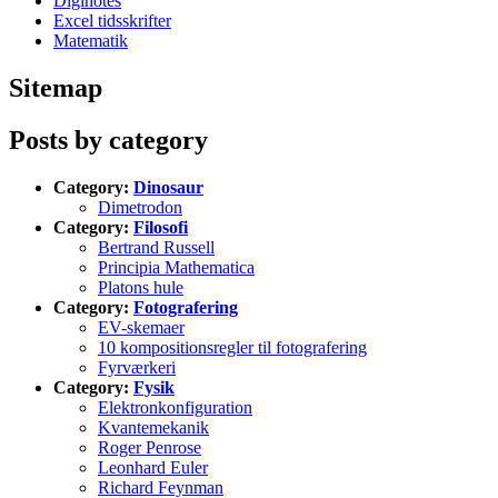
Diginotes
Excel tidsskrifter
Matematik
Sitemap
Posts by category
Category:
Dinosaur
Dimetrodon
Category:
Filosofi
Bertrand Russell
Principia Mathematica
Platons hule
Category:
Fotografering
EV-skemaer
10 kompositionsregler til fotografering
Fyrværkeri
Category:
Fysik
Elektronkonfiguration
Kvantemekanik
Roger Penrose
Leonhard Euler
Richard Feynman