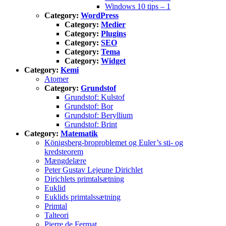
Windows 10 tips – 1
Category:
WordPress
Category:
Medier
Category:
Plugins
Category:
SEO
Category:
Tema
Category:
Widget
Category:
Kemi
Atomer
Category:
Grundstof
Grundstof: Kulstof
Grundstof: Bor
Grundstof: Beryllium
Grundstof: Brint
Category:
Matematik
Königsberg-broproblemet og Euler’s sti- og
kredsteorem
Mængdelære
Peter Gustav Lejeune Dirichlet
Dirichlets primtalsætning
Euklid
Euklids primtalssætning
Primtal
Talteori
Pierre de Fermat