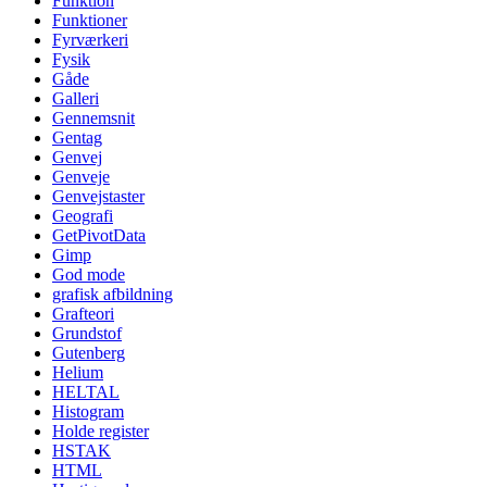
Funktion
Funktioner
Fyrværkeri
Fysik
Gåde
Galleri
Gennemsnit
Gentag
Genvej
Genveje
Genvejstaster
Geografi
GetPivotData
Gimp
God mode
grafisk afbildning
Grafteori
Grundstof
Gutenberg
Helium
HELTAL
Histogram
Holde register
HSTAK
HTML