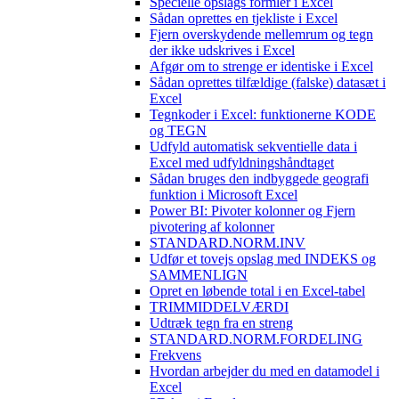
Specielle opslags formler i Excel
Sådan oprettes en tjekliste i Excel
Fjern overskydende mellemrum og tegn
der ikke udskrives i Excel
Afgør om to strenge er identiske i Excel
Sådan oprettes tilfældige (falske) datasæt i
Excel
Tegnkoder i Excel: funktionerne KODE
og TEGN
Udfyld automatisk sekventielle data i
Excel med udfyldningshåndtaget
Sådan bruges den indbyggede geografi
funktion i Microsoft Excel
Power BI: Pivoter kolonner og Fjern
pivotering af kolonner
STANDARD.NORM.INV
Udfør et tovejs opslag med INDEKS og
SAMMENLIGN
Opret en løbende total i en Excel-tabel
TRIMMIDDELVÆRDI
Udtræk tegn fra en streng
STANDARD.NORM.FORDELING
Frekvens
Hvordan arbejder du med en datamodel i
Excel