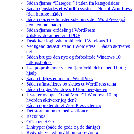
Sådan fjernes “Kategori:” i titlen fra kategorisider
Sådan genstartes et WordPress-sted – Nulstil WordPress
(den hurtige måde)
Sådan placeres billeder side om side i WordPress (på
den nemme måde)
Sådan fjernes orddeling i WordPress
Udskriv dokumenter til PDF
Deaktiver login-skærmbilledet i Windows 10
Vedligeholdelsestilstand i WordPress – Sådan aktiveres
det
Sådan bruges den nye og forbedrede Windows 10
udklipsholder
Løs pc-problemer via en fjernforbindelse med Hurtig
hjælp
Sådan tilføjes en menu i WordPress
Sådan afinstalleres og slettes et WordPress tema
Sådan bruges Windows 10 lommeregneren
Hvad er mappen “God Mode” i Windows 10, og
hvordan aktiverer jeg den?
Sådan opretter du et WordPress sitemap
Det store nummer med sektioner
Backlinks
Off-page SEO
Linktyper (både de gode og de dårlige)
Begyndervejledning til linkopbygning