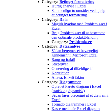
Category:
Betinget formatering
Hurtig analyse i Excel
Sammenlign to områder ved hjælp
af betinget formatering
Category:
Data
Magisk kvadrat med Problemløser i
Excel
Brug Problemløser til at bestemme
den optimale produktblanding
Category:
Problemløser
Category:
Dataanalyse
Sådan beregnes et bevægeligt
gennemsnit i Microsoft Excel
Rang og fraktil
Stikprøver
Generering af tilfældige tal
Korrelation
Anava: Enkelt faktor
Category:
Diagrammer
Opret et Pareto-diagram i Excel
(statisk og dynamisk)
Sådan låses placering af et diagram i
Excel
Tornado diagrammer i Excel
Kasse med hale Excel diagram