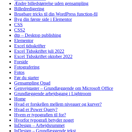
Ændre billedstørrelse uden gensampling
Billedredigering
Brugbare tricks til din WordPress function-fil
Byg din første side i Elementor
CSS
CSS2
dtp – Desktop publishing
Elementor
Excel tidsskrifter
Excel Tidsskriftet juli 2022
Excel Tidsskriftet oktober 2022
Forside
Fotografering
Fotos
Før du starter
Gensampling Opad
Genvejstaster – Grundlæggende om Microsoft Office
Grundlæggende arbejdsgang i Lightroom
Home
Hvad er forskellen mellem niveauer og kurver?
Hvad er Power Query?
Hvem er typografien til for?
Hvorfor typografi betyder noget
InDesign – Arbejdsrummet
InDesign – Grundlæggende tekst