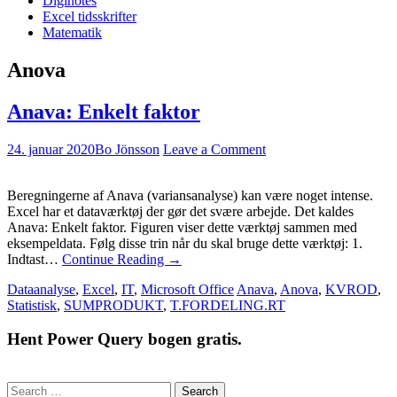
Diginotes
Excel tidsskrifter
Matematik
Anova
Anava: Enkelt faktor
24. januar 2020
Bo Jönsson
Leave a Comment
Beregningerne af Anava (variansanalyse) kan være noget intense.
Excel har et dataværktøj der gør det svære arbejde. Det kaldes
Anava: Enkelt faktor. Figuren viser dette værktøj sammen med
eksempeldata. Følg disse trin når du skal bruge dette værktøj: 1.
Indtast…
Continue Reading
→
Dataanalyse
,
Excel
,
IT
,
Microsoft Office
Anava
,
Anova
,
KVROD
,
Statistisk
,
SUMPRODUKT
,
T.FORDELING.RT
Hent Power Query bogen gratis.
Search