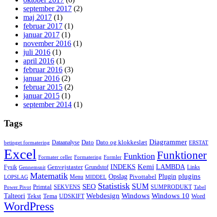
september 2017
(2)
maj 2017
(1)
februar 2017
(1)
januar 2017
(1)
november 2016
(1)
juli 2016
(1)
april 2016
(1)
februar 2016
(3)
januar 2016
(2)
februar 2015
(2)
januar 2015
(1)
september 2014
(1)
Tags
Diagrammer
Dato
Dato og klokkeslæt
Dataanalyse
betinget formatering
ERSTAT
Excel
Funktioner
Funktion
Formater celler
Formatering
Formler
Kemi
INDEKS
LAMBDA
Genvejstaster
Fysik
Grundstof
Links
Gennemsnit
Matematik
Opslag
Plugin
plugins
Pivottabel
Menu
LOPSLAG
MIDDEL
Statistisk
SUM
SEO
Primtal
SEKVENS
SUMPRODUKT
Power Pivot
Tabel
Windows
Talteori
Webdesign
Windows 10
Tekst
Tema
Word
UDSKIFT
WordPress