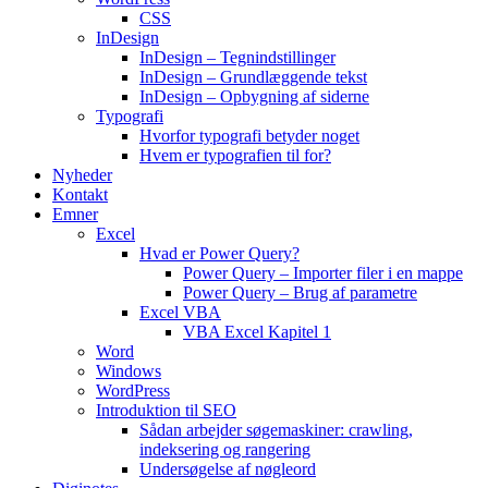
CSS
InDesign
InDesign – Tegnindstillinger
InDesign – Grundlæggende tekst
InDesign – Opbygning af siderne
Typografi
Hvorfor typografi betyder noget
Hvem er typografien til for?
Nyheder
Kontakt
Emner
Excel
Hvad er Power Query?
Power Query – Importer filer i en mappe
Power Query – Brug af parametre
Excel VBA
VBA Excel Kapitel 1
Word
Windows
WordPress
Introduktion til SEO
Sådan arbejder søgemaskiner: crawling,
indeksering og rangering
Undersøgelse af nøgleord