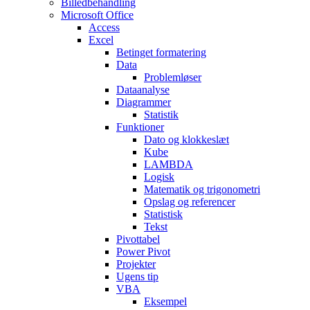
Billedbehandling
Microsoft Office
Access
Excel
Betinget formatering
Data
Problemløser
Dataanalyse
Diagrammer
Statistik
Funktioner
Dato og klokkeslæt
Kube
LAMBDA
Logisk
Matematik og trigonometri
Opslag og referencer
Statistisk
Tekst
Pivottabel
Power Pivot
Projekter
Ugens tip
VBA
Eksempel