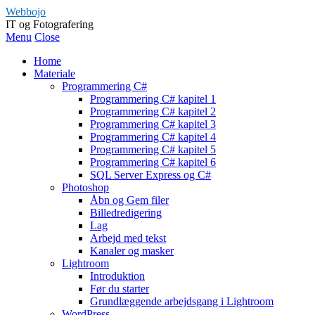
Webbojo
IT og Fotografering
Menu
Close
Home
Materiale
Programmering C#
Programmering C# kapitel 1
Programmering C# kapitel 2
Programmering C# kapitel 3
Programmering C# kapitel 4
Programmering C# kapitel 5
Programmering C# kapitel 6
SQL Server Express og C#
Photoshop
Åbn og Gem filer
Billedredigering
Lag
Arbejd med tekst
Kanaler og masker
Lightroom
Introduktion
Før du starter
Grundlæggende arbejdsgang i Lightroom
WordPress