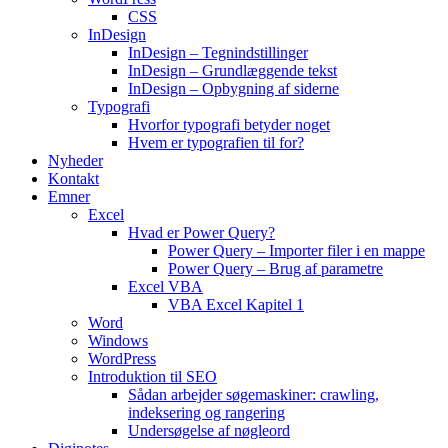
CSS
InDesign
InDesign – Tegnindstillinger
InDesign – Grundlæggende tekst
InDesign – Opbygning af siderne
Typografi
Hvorfor typografi betyder noget
Hvem er typografien til for?
Nyheder
Kontakt
Emner
Excel
Hvad er Power Query?
Power Query – Importer filer i en mappe
Power Query – Brug af parametre
Excel VBA
VBA Excel Kapitel 1
Word
Windows
WordPress
Introduktion til SEO
Sådan arbejder søgemaskiner: crawling,
indeksering og rangering
Undersøgelse af nøgleord