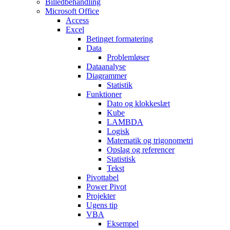
Billedbehandling
Microsoft Office
Access
Excel
Betinget formatering
Data
Problemløser
Dataanalyse
Diagrammer
Statistik
Funktioner
Dato og klokkeslæt
Kube
LAMBDA
Logisk
Matematik og trigonometri
Opslag og referencer
Statistisk
Tekst
Pivottabel
Power Pivot
Projekter
Ugens tip
VBA
Eksempel