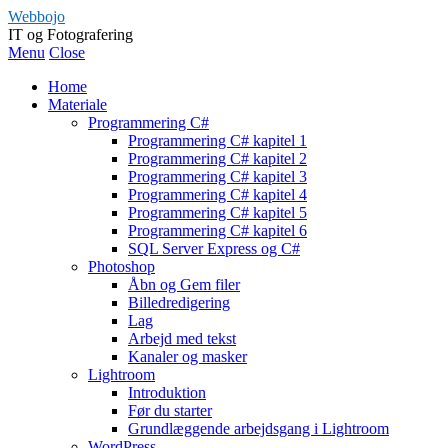
Webbojo
IT og Fotografering
Menu
Close
Home
Materiale
Programmering C#
Programmering C# kapitel 1
Programmering C# kapitel 2
Programmering C# kapitel 3
Programmering C# kapitel 4
Programmering C# kapitel 5
Programmering C# kapitel 6
SQL Server Express og C#
Photoshop
Åbn og Gem filer
Billedredigering
Lag
Arbejd med tekst
Kanaler og masker
Lightroom
Introduktion
Før du starter
Grundlæggende arbejdsgang i Lightroom
WordPress