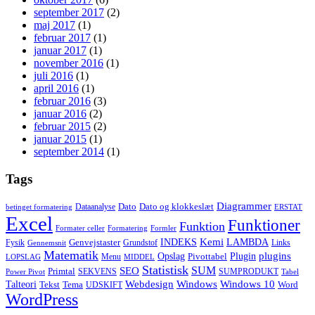
september 2017
(2)
maj 2017
(1)
februar 2017
(1)
januar 2017
(1)
november 2016
(1)
juli 2016
(1)
april 2016
(1)
februar 2016
(3)
januar 2016
(2)
februar 2015
(2)
januar 2015
(1)
september 2014
(1)
Tags
Diagrammer
Dato
Dato og klokkeslæt
Dataanalyse
betinget formatering
ERSTAT
Excel
Funktioner
Funktion
Formater celler
Formatering
Formler
Kemi
INDEKS
LAMBDA
Genvejstaster
Fysik
Grundstof
Links
Gennemsnit
Matematik
Opslag
Plugin
plugins
Pivottabel
Menu
LOPSLAG
MIDDEL
Statistisk
SUM
SEO
Primtal
SEKVENS
SUMPRODUKT
Power Pivot
Tabel
Windows
Talteori
Webdesign
Windows 10
Tekst
Tema
Word
UDSKIFT
WordPress