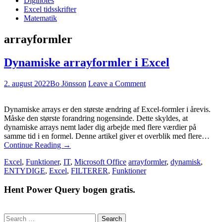
Diginotes
Excel tidsskrifter
Matematik
arrayformler
Dynamiske arrayformler i Excel
2. august 2022
Bo Jönsson
Leave a Comment
Dynamiske arrays er den største ændring af Excel-formler i årevis.
Måske den største forandring nogensinde. Dette skyldes, at
dynamiske arrays nemt lader dig arbejde med flere værdier på
samme tid i en formel. Denne artikel giver et overblik med flere…
Continue Reading
→
Excel
,
Funktioner
,
IT
,
Microsoft Office
arrayformler
,
dynamisk
,
ENTYDIGE
,
Excel
,
FILTERER
,
Funktioner
Hent Power Query bogen gratis.
Search