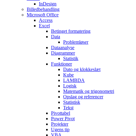
InDesign
Billedbehandling
Microsoft Office
Access
Excel
Betinget formatering
Data
Problemløser
Dataanalyse
Diagrammer
Statistik
Funktioner
Dato og klokkeslæt
Kube
LAMBDA
Logisk
Matematik og trigonometri
Opslag og referencer
Statistisk
Tekst
Pivottabel
Power Pivot
Projekter
Ugens tip
VBA