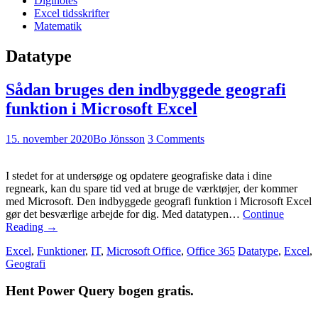
Diginotes
Excel tidsskrifter
Matematik
Datatype
Sådan bruges den indbyggede geografi
funktion i Microsoft Excel
15. november 2020
Bo Jönsson
3 Comments
I stedet for at undersøge og opdatere geografiske data i dine
regneark, kan du spare tid ved at bruge de værktøjer, der kommer
med Microsoft. Den indbyggede geografi funktion i Microsoft Excel
gør det besværlige arbejde for dig. Med datatypen…
Continue
Reading
→
Excel
,
Funktioner
,
IT
,
Microsoft Office
,
Office 365
Datatype
,
Excel
,
Geografi
Hent Power Query bogen gratis.