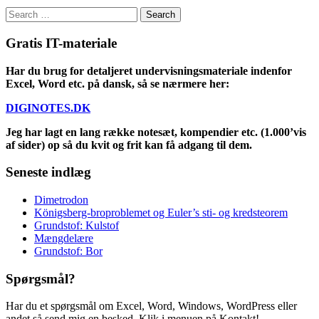
Search
for:
Gratis IT-materiale
Har du brug for detaljeret undervisningsmateriale indenfor
Excel, Word etc. på dansk, så se nærmere her:
DIGINOTES.DK
Jeg har lagt en lang række notesæt, kompendier etc. (1.000’vis
af sider) op så du kvit og frit kan få adgang til dem.
Seneste indlæg
Dimetrodon
Königsberg-broproblemet og Euler’s sti- og kredsteorem
Grundstof: Kulstof
Mængdelære
Grundstof: Bor
Spørgsmål?
Har du et spørgsmål om Excel, Word, Windows, WordPress eller
andet så send mig en besked. Klik i menuen på Kontakt!