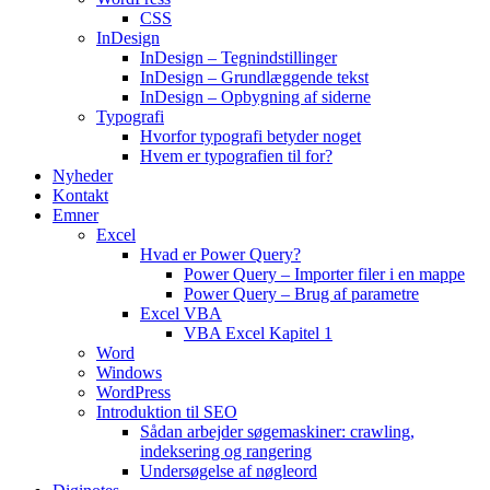
CSS
InDesign
InDesign – Tegnindstillinger
InDesign – Grundlæggende tekst
InDesign – Opbygning af siderne
Typografi
Hvorfor typografi betyder noget
Hvem er typografien til for?
Nyheder
Kontakt
Emner
Excel
Hvad er Power Query?
Power Query – Importer filer i en mappe
Power Query – Brug af parametre
Excel VBA
VBA Excel Kapitel 1
Word
Windows
WordPress
Introduktion til SEO
Sådan arbejder søgemaskiner: crawling,
indeksering og rangering
Undersøgelse af nøgleord