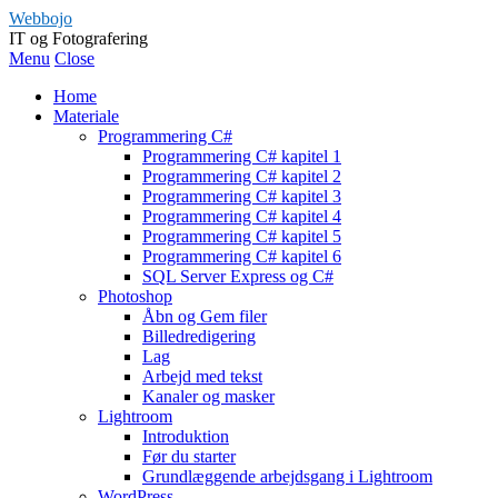
Webbojo
IT og Fotografering
Menu
Close
Home
Materiale
Programmering C#
Programmering C# kapitel 1
Programmering C# kapitel 2
Programmering C# kapitel 3
Programmering C# kapitel 4
Programmering C# kapitel 5
Programmering C# kapitel 6
SQL Server Express og C#
Photoshop
Åbn og Gem filer
Billedredigering
Lag
Arbejd med tekst
Kanaler og masker
Lightroom
Introduktion
Før du starter
Grundlæggende arbejdsgang i Lightroom
WordPress