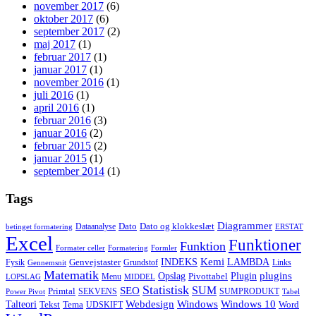
november 2017
(6)
oktober 2017
(6)
september 2017
(2)
maj 2017
(1)
februar 2017
(1)
januar 2017
(1)
november 2016
(1)
juli 2016
(1)
april 2016
(1)
februar 2016
(3)
januar 2016
(2)
februar 2015
(2)
januar 2015
(1)
september 2014
(1)
Tags
Diagrammer
Dato
Dato og klokkeslæt
Dataanalyse
betinget formatering
ERSTAT
Excel
Funktioner
Funktion
Formater celler
Formatering
Formler
Kemi
INDEKS
LAMBDA
Genvejstaster
Fysik
Grundstof
Links
Gennemsnit
Matematik
Opslag
Plugin
plugins
Pivottabel
Menu
LOPSLAG
MIDDEL
Statistisk
SUM
SEO
Primtal
SEKVENS
SUMPRODUKT
Power Pivot
Tabel
Windows
Talteori
Webdesign
Windows 10
Tekst
Tema
Word
UDSKIFT