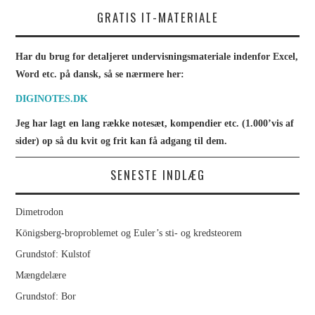
KAPITEL 6
GRATIS IT-MATERIALE
SQL SERVER EXPRESS OG
Har du brug for detaljeret undervisningsmateriale indenfor Excel,
Word etc. på dansk, så se nærmere her:
C#
DIGINOTES.DK
PHOTOSHOP
Jeg har lagt en lang række notesæt, kompendier etc. (1.000’vis af
sider) op så du kvit og frit kan få adgang til dem.
ÅBN OG GEM FILER
SENESTE INDLÆG
BILLEDREDIGERING
Dimetrodon
LAG
Königsberg-broproblemet og Euler’s sti- og kredsteorem
Grundstof: Kulstof
ARBEJD MED TEKST
Mængdelære
KANALER OG MASKER
Grundstof: Bor