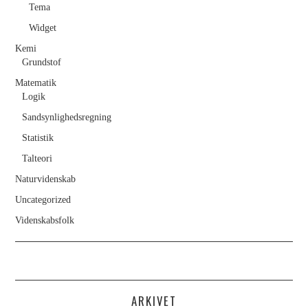
INTRODUKTION TIL SEO
Tema
Widget
SÅDAN ARBEJDER
Kemi
Grundstof
SØGEMASKINER:
Matematik
Logik
CRAWLING, INDEKSERING
Sandsynlighedsregning
OG RANGERING
Statistik
Talteori
UNDERSØGELSE AF
Naturvidenskab
Uncategorized
NØGLEORD
Videnskabsfolk
DIGINOTES
EXCEL TIDSSKRIFTER
ARKIVET