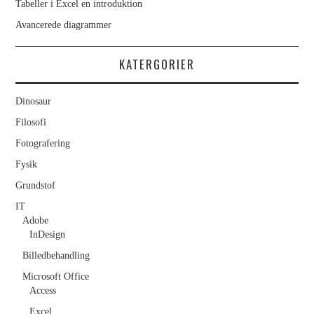
Tabeller i Excel en introduktion
INDESIGN –
Avancerede diagrammer
TEGNINDSTILLINGER
KATERGORIER
INDESIGN –
Dinosaur
Filosofi
GRUNDLÆGGENDE TEKST
Fotografering
INDESIGN – OPBYGNING
Fysik
Grundstof
AF SIDERNE
IT
Adobe
TYPOGRAFI
InDesign
Billedbehandling
HVORFOR TYPOGRAFI
Microsoft Office
Access
BETYDER NOGET
Excel