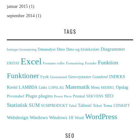
januar 2015
(1)
september 2014
(1)
TAGS
Diagrammer
Dato
Dato og klokkeslæt
Dataanalyse
betinget formatering
Excel
Funktion
ERSTAT
Formater celler
Formatering
Formler
Funktioner
INDEKS
Genvejstaster
Fysik
Grundstof
Gennemsnit
Matematik
Kemi
LAMBDA
Opslag
Links
Menu
LOPSLAG
MIDDEL
Plugin
plugins
SEO
Pivottabel
Primtal
SEKVENS
Power Pivot
Statistisk
SUM
Talteori
Tekst
Tema
SUMPRODUKT
UDSKIFT
Tabel
WordPress
Windows
Webdesign
Windows 10
Word
SEO