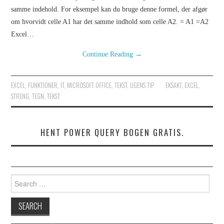
PROGRAMMERING C#
samme indehold. For eksempel kan du bruge denne formel, der afgør
om hvorvidt celle A1 har det samme indhold som celle A2. = A1 =A2
KAPITEL 2
Excel…
Continue Reading
→
PROGRAMMERING C#
KAPITEL 3
EXCEL
,
FUNKTIONER
,
IT
,
MICROSOFT OFFICE
,
TEKST
,
UGENS TIP
EKSAKT
,
EXCEL
,
STRENG
,
TEGN
,
TEKST
PROGRAMMERING C#
HENT POWER QUERY BOGEN GRATIS.
KAPITEL 4
PROGRAMMERING C#
Search for:
KAPITEL 5
PROGRAMMERING C#