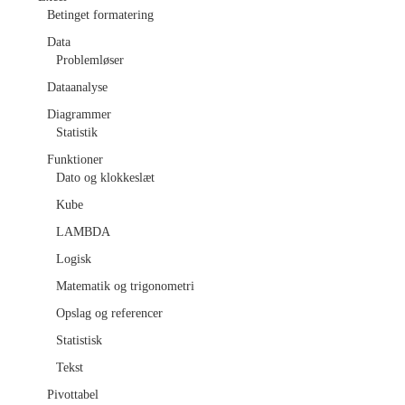
Betinget formatering
HVEM ER TYPOGRAFIEN
Data
Problemløser
TIL FOR?
Dataanalyse
Diagrammer
NYHEDER
Statistik
Funktioner
KONTAKT
Dato og klokkeslæt
Kube
EMNER
LAMBDA
Logisk
EXCEL
Matematik og trigonometri
HVAD ER POWER QUERY?
Opslag og referencer
Statistisk
POWER QUERY –
Tekst
Pivottabel
IMPORTER FILER I EN