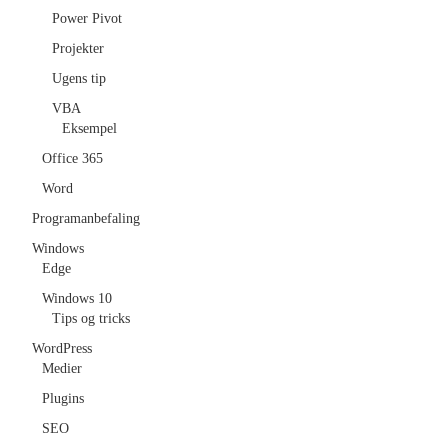
Power Pivot
MAPPE
Projekter
Ugens tip
POWER QUERY – BRUG AF
VBA
Eksempel
PARAMETRE
Office 365
Word
EXCEL VBA
Programanbefaling
VBA EXCEL KAPITEL 1
Windows
Edge
WORD
Windows 10
Tips og tricks
WINDOWS
WordPress
Medier
WORDPRESS
Plugins
SEO