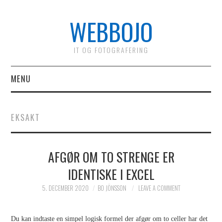
WEBBOJO
IT OG FOTOGRAFERING
MENU
HOME
EKSAKT
MATERIALE
PROGRAMMERING C#
AFGØR OM TO STRENGE ER
IDENTISKE I EXCEL
PROGRAMMERING C#
5. DECEMBER 2020
BO JÖNSSON
LEAVE A COMMENT
KAPITEL 1
Du kan indtaste en simpel logisk formel der afgør om to celler har det