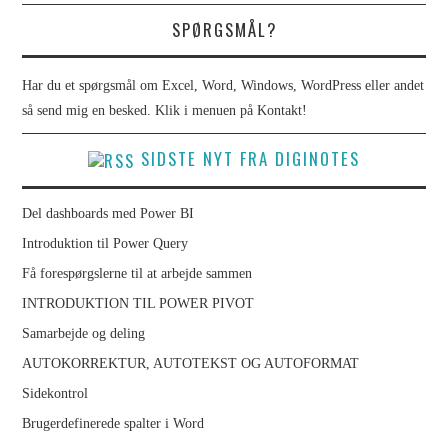
LIGHTROOM
SPØRGSMÅL?
INTRODUKTION
Har du et spørgsmål om Excel, Word, Windows, WordPress eller andet
så send mig en besked. Klik i menuen på Kontakt!
FØR DU STARTER
SIDSTE NYT FRA DIGINOTES
GRUNDLÆGGENDE
Del dashboards med Power BI
ARBEJDSGANG I
Introduktion til Power Query
Få forespørgslerne til at arbejde sammen
LIGHTROOM
INTRODUKTION TIL POWER PIVOT
WORDPRESS
Samarbejde og deling
AUTOKORREKTUR, AUTOTEKST OG AUTOFORMAT
CSS
Sidekontrol
Brugerdefinerede spalter i Word
INDESIGN