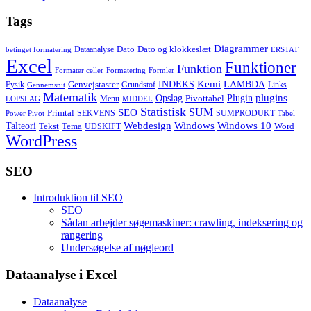
Tags
Diagrammer
Dato
Dato og klokkeslæt
Dataanalyse
betinget formatering
ERSTAT
Excel
Funktioner
Funktion
Formater celler
Formatering
Formler
Kemi
INDEKS
LAMBDA
Genvejstaster
Fysik
Grundstof
Links
Gennemsnit
Matematik
Opslag
Plugin
plugins
Pivottabel
Menu
LOPSLAG
MIDDEL
Statistisk
SUM
SEO
Primtal
SEKVENS
SUMPRODUKT
Power Pivot
Tabel
Windows
Talteori
Webdesign
Windows 10
Tekst
Tema
Word
UDSKIFT
WordPress
SEO
Introduktion til SEO
SEO
Sådan arbejder søgemaskiner: crawling, indeksering og
rangering
Undersøgelse af nøgleord
Dataanalyse i Excel
Dataanalyse