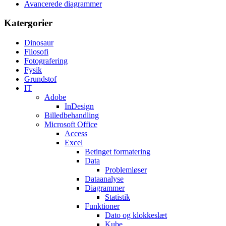
Avancerede diagrammer
Katergorier
Dinosaur
Filosofi
Fotografering
Fysik
Grundstof
IT
Adobe
InDesign
Billedbehandling
Microsoft Office
Access
Excel
Betinget formatering
Data
Problemløser
Dataanalyse
Diagrammer
Statistik
Funktioner
Dato og klokkeslæt
Kube