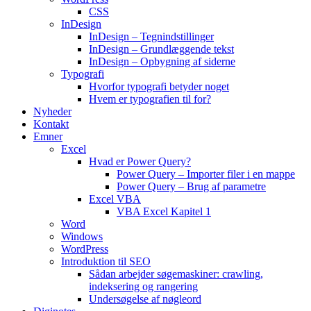
CSS
InDesign
InDesign – Tegnindstillinger
InDesign – Grundlæggende tekst
InDesign – Opbygning af siderne
Typografi
Hvorfor typografi betyder noget
Hvem er typografien til for?
Nyheder
Kontakt
Emner
Excel
Hvad er Power Query?
Power Query – Importer filer i en mappe
Power Query – Brug af parametre
Excel VBA
VBA Excel Kapitel 1
Word
Windows
WordPress
Introduktion til SEO
Sådan arbejder søgemaskiner: crawling,
indeksering og rangering
Undersøgelse af nøgleord