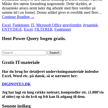
Måske den største forandring nogensinde. Dette skyldes, at
dynamiske arrays nemt lader dig arbejde med flere værdier på
samme tid i en formel. Denne artikel giver et overblik med flere…
Continue Reading
→
Excel
,
Funktioner
,
IT
,
Microsoft Office
arrayformler
,
dynamisk
,
ENTYDIGE
,
Excel
,
FILTERER
,
Funktioner
Hent Power Query bogen gratis.
Search
for:
Gratis IT-materiale
Har du brug for detaljeret undervisningsmateriale indenfor
Excel, Word etc. på dansk, så se nærmere her:
DIGINOTES.DK
Jeg har lagt en lang række notesæt, kompendier etc. (1.000’vis
af sider) op så du kvit og frit kan få adgang til dem.
Seneste indlæg