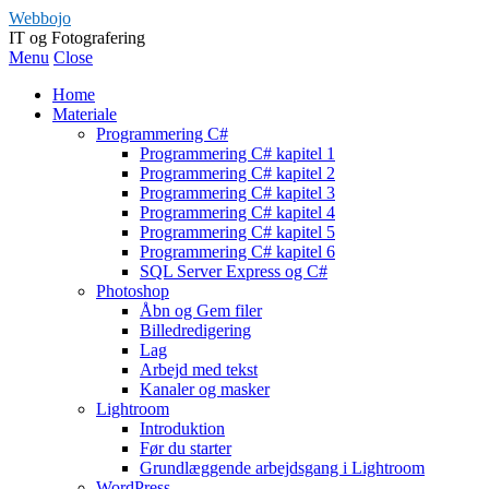
Webbojo
IT og Fotografering
Menu
Close
Home
Materiale
Programmering C#
Programmering C# kapitel 1
Programmering C# kapitel 2
Programmering C# kapitel 3
Programmering C# kapitel 4
Programmering C# kapitel 5
Programmering C# kapitel 6
SQL Server Express og C#
Photoshop
Åbn og Gem filer
Billedredigering
Lag
Arbejd med tekst
Kanaler og masker
Lightroom
Introduktion
Før du starter
Grundlæggende arbejdsgang i Lightroom
WordPress