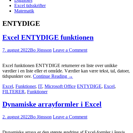
Diginotes
Excel tidsskrifter
Matematik
ENTYDIGE
Excel ENTYDIGE funktionen
7. august 2022
Bo Jönsson
Leave a Comment
Excel funktionen ENTYDIGE returnerer en liste over unikke
værdier i en liste eller et område. Værdier kan være tekst, tal, datoer,
tidspunkter osv.
Continue Reading
→
Excel
,
Funktioner
,
IT
,
Microsoft Office
ENTYDIGE
,
Excel
,
FILTERER
,
Funktioner
Dynamiske arrayformler i Excel
2. august 2022
Bo Jönsson
Leave a Comment
Dynamiske arrays er den største ændring af Excel-formler i årevis.