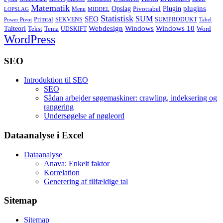
Matematik
Opslag
Plugin
plugins
Pivottabel
Menu
LOPSLAG
MIDDEL
Statistisk
SUM
SEO
Primtal
SEKVENS
SUMPRODUKT
Power Pivot
Tabel
Windows
Talteori
Webdesign
Windows 10
Tekst
Tema
Word
UDSKIFT
WordPress
SEO
Introduktion til SEO
SEO
Sådan arbejder søgemaskiner: crawling, indeksering og
rangering
Undersøgelse af nøgleord
Dataanalyse i Excel
Dataanalyse
Anava: Enkelt faktor
Korrelation
Generering af tilfældige tal
Sitemap
Sitemap