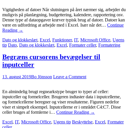
Vigtigheden af datoer Når slutningen på året nærmer sig, arbejder du
muligvis på planlægning, budgettering, kalendere, rapportering osv.
Denne type af dataopgaver kræver typisk brug af datoer. Datoer kan
være en udfordring at arbejde med i Excel. Især når det…
Continue
Reading
→
Dato og klokkeslæt
,
Excel
,
Funktioner
,
IT
,
Microsoft Office
,
Ugens
tip
Dato
,
Dato og klokkeslæt
,
Excel
,
Formater celler
,
Formatering
Begræns cursorens bevægelser til
inputceller
13. august 2019
Bo Jönsson
Leave a Comment
En almindelig brugt regnearkstype bruger to typer af celler:
inputceller og formelceller. Brugeren indtaster data i inputcellerne,
og formelcellerne beregner og viser resultaterne. Figuren nedefor
viser et simpelt eksempel. Inputcellerne er i området C4:C7. Disse
celler bruges af formlerne i…
Continue Reading
→
Excel
,
IT
,
Microsoft Office
,
Ugens tip
Beskyttelse
,
Excel
,
Formater
celler