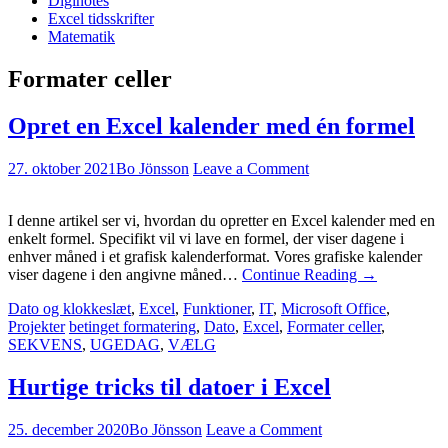
Diginotes
Excel tidsskrifter
Matematik
Formater celler
Opret en Excel kalender med én formel
27. oktober 2021
Bo Jönsson
Leave a Comment
I denne artikel ser vi, hvordan du opretter en Excel kalender med en
enkelt formel. Specifikt vil vi lave en formel, der viser dagene i
enhver måned i et grafisk kalenderformat. Vores grafiske kalender
viser dagene i den angivne måned…
Continue Reading
→
Dato og klokkeslæt
,
Excel
,
Funktioner
,
IT
,
Microsoft Office
,
Projekter
betinget formatering
,
Dato
,
Excel
,
Formater celler
,
SEKVENS
,
UGEDAG
,
VÆLG
Hurtige tricks til datoer i Excel
25. december 2020
Bo Jönsson
Leave a Comment