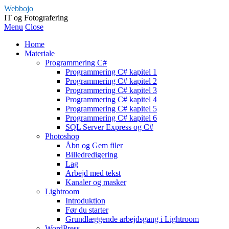
Webbojo
IT og Fotografering
Menu
Close
Home
Materiale
Programmering C#
Programmering C# kapitel 1
Programmering C# kapitel 2
Programmering C# kapitel 3
Programmering C# kapitel 4
Programmering C# kapitel 5
Programmering C# kapitel 6
SQL Server Express og C#
Photoshop
Åbn og Gem filer
Billedredigering
Lag
Arbejd med tekst
Kanaler og masker
Lightroom
Introduktion
Før du starter
Grundlæggende arbejdsgang i Lightroom
WordPress