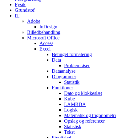
Fysik
Grundstof
IT
Adobe
InDesign
Billedbehandling
Microsoft Office
Access
Excel
Betinget formatering
Data
Problemløser
Dataanalyse
Diagrammer
Statistik
Funktioner
Dato og klokkeslæt
Kube
LAMBDA
Logisk
Matematik og trigonometri
Opslag og referencer
Statistisk
Tekst
Pivottabel