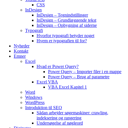
CSS
InDesign
InDesign – Tegnindstillinger
InDesign – Grundlæggende tekst
InDesign – Opbygning af siderne
Typografi
Hvorfor typografi betyder noget
Hvem er typografien til for?
Nyheder
Kontakt
Emner
Excel
Hvad er Power Query?
Power Query – Importer filer i en mappe
Power Query – Brug af parametre
Excel VBA
VBA Excel Kapitel 1
Word
Windows
WordPress
Introduktion til SEO
Sådan arbejder søgemaskiner: crawling,
indeksering og rangering
Undersøgelse af nøgleord