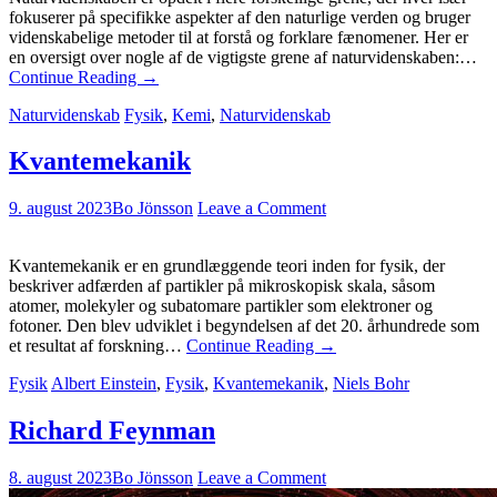
fokuserer på specifikke aspekter af den naturlige verden og bruger
videnskabelige metoder til at forstå og forklare fænomener. Her er
en oversigt over nogle af de vigtigste grene af naturvidenskaben:…
Continue Reading
→
Naturvidenskab
Fysik
,
Kemi
,
Naturvidenskab
Kvantemekanik
9. august 2023
Bo Jönsson
Leave a Comment
Kvantemekanik er en grundlæggende teori inden for fysik, der
beskriver adfærden af partikler på mikroskopisk skala, såsom
atomer, molekyler og subatomare partikler som elektroner og
fotoner. Den blev udviklet i begyndelsen af det 20. århundrede som
et resultat af forskning…
Continue Reading
→
Fysik
Albert Einstein
,
Fysik
,
Kvantemekanik
,
Niels Bohr
Richard Feynman
8. august 2023
Bo Jönsson
Leave a Comment