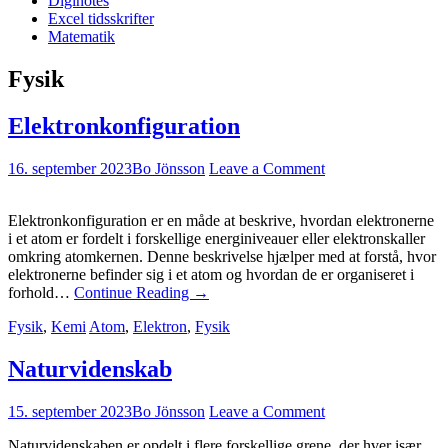
Diginotes
Excel tidsskrifter
Matematik
Fysik
Elektronkonfiguration
16. september 2023
Bo Jönsson
Leave a Comment
Elektronkonfiguration er en måde at beskrive, hvordan elektronerne
i et atom er fordelt i forskellige energiniveauer eller elektronskaller
omkring atomkernen. Denne beskrivelse hjælper med at forstå, hvor
elektronerne befinder sig i et atom og hvordan de er organiseret i
forhold…
Continue Reading
→
Fysik
,
Kemi
Atom
,
Elektron
,
Fysik
Naturvidenskab
15. september 2023
Bo Jönsson
Leave a Comment
Naturvidenskaben er opdelt i flere forskellige grene, der hver især