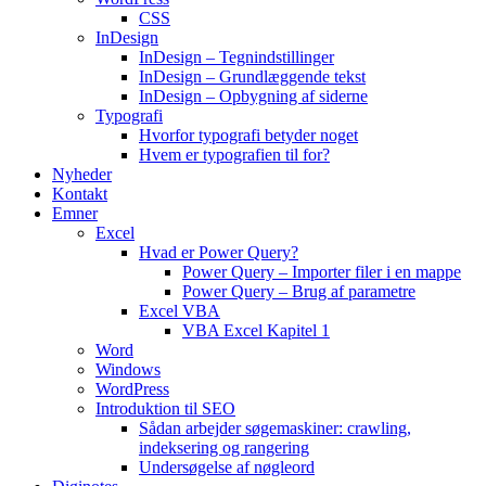
CSS
InDesign
InDesign – Tegnindstillinger
InDesign – Grundlæggende tekst
InDesign – Opbygning af siderne
Typografi
Hvorfor typografi betyder noget
Hvem er typografien til for?
Nyheder
Kontakt
Emner
Excel
Hvad er Power Query?
Power Query – Importer filer i en mappe
Power Query – Brug af parametre
Excel VBA
VBA Excel Kapitel 1
Word
Windows
WordPress
Introduktion til SEO
Sådan arbejder søgemaskiner: crawling,
indeksering og rangering
Undersøgelse af nøgleord