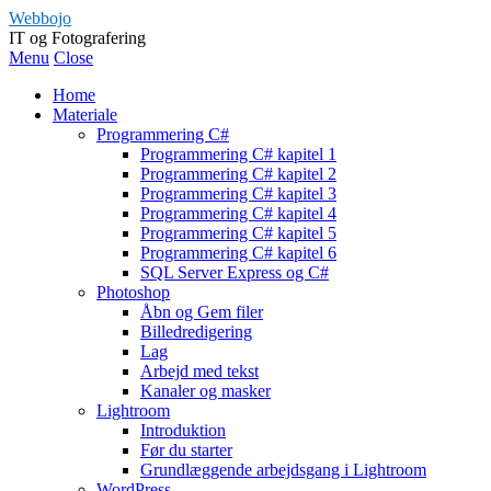
Webbojo
IT og Fotografering
Menu
Close
Home
Materiale
Programmering C#
Programmering C# kapitel 1
Programmering C# kapitel 2
Programmering C# kapitel 3
Programmering C# kapitel 4
Programmering C# kapitel 5
Programmering C# kapitel 6
SQL Server Express og C#
Photoshop
Åbn og Gem filer
Billedredigering
Lag
Arbejd med tekst
Kanaler og masker
Lightroom
Introduktion
Før du starter
Grundlæggende arbejdsgang i Lightroom
WordPress