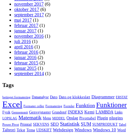
november 2017
(6)
oktober 2017
(6)
september 2017
(2)
maj 2017
(1)
februar 2017
(1)
januar 2017
(1)
november 2016
(1)
juli 2016
(1)
april 2016
(1)
februar 2016
(3)
januar 2016
(2)
februar 2015
(2)
januar 2015
(1)
september 2014
(1)
Tags
Diagrammer
Dato
Dato og klokkeslæt
Dataanalyse
betinget formatering
ERSTAT
Excel
Funktioner
Funktion
Formater celler
Formatering
Formler
Kemi
INDEKS
LAMBDA
Genvejstaster
Fysik
Grundstof
Links
Gennemsnit
Matematik
Opslag
Plugin
plugins
Pivottabel
Menu
LOPSLAG
MIDDEL
Statistisk
SUM
SEO
Primtal
SEKVENS
SUMPRODUKT
Power Pivot
Tabel
Windows
Talteori
Webdesign
Windows 10
Tekst
Tema
Word
UDSKIFT