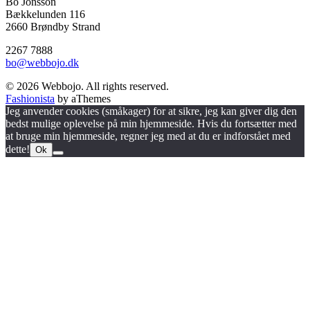
Bo Jönsson
Bækkelunden 116
2660 Brøndby Strand
2267 7888
bo@webbojo.dk
© 2026 Webbojo. All rights reserved.
Fashionista
by aThemes
Jeg anvender cookies (småkager) for at sikre, jeg kan giver dig den
bedst mulige oplevelse på min hjemmeside. Hvis du fortsætter med
at bruge min hjemmeside, regner jeg med at du er indforstået med
dette!
Ok