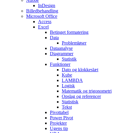
Adobe
InDesign
Billedbehandling
Microsoft Office
Access
Excel
Betinget formatering
Data
Problemløser
Dataanalyse
Diagrammer
Statistik
Funktioner
Dato og klokkeslæt
Kube
LAMBDA
Logisk
Matematik og trigonometri
Opslag og referencer
Statistisk
Tekst
Pivottabel
Power Pivot
Projekter
Ugens tip