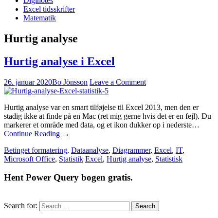
Diginotes
Excel tidsskrifter
Matematik
Hurtig analyse
Hurtig analyse i Excel
26. januar 2020
Bo Jönsson
Leave a Comment
Hurtig analyse var en smart tilføjelse til Excel 2013, men den er
stadig ikke at finde på en Mac (ret mig gerne hvis det er en fejl). Du
markerer et område med data, og et ikon dukker op i nederste…
Continue Reading
→
Betinget formatering
,
Dataanalyse
,
Diagrammer
,
Excel
,
IT
,
Microsoft Office
,
Statistik
Excel
,
Hurtig analyse
,
Statistisk
Hent Power Query bogen gratis.
Search for: