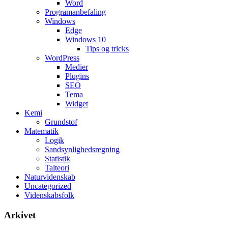
Word
Programanbefaling
Windows
Edge
Windows 10
Tips og tricks
WordPress
Medier
Plugins
SEO
Tema
Widget
Kemi
Grundstof
Matematik
Logik
Sandsynlighedsregning
Statistik
Talteori
Naturvidenskab
Uncategorized
Videnskabsfolk
Arkivet