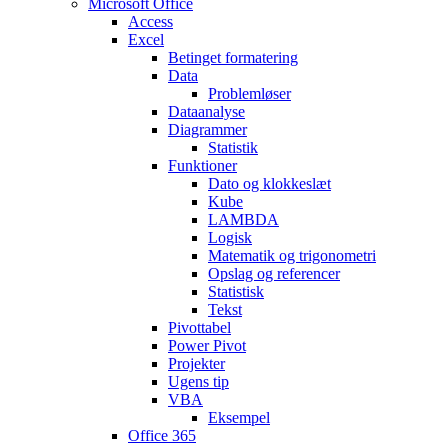
Microsoft Office
Access
Excel
Betinget formatering
Data
Problemløser
Dataanalyse
Diagrammer
Statistik
Funktioner
Dato og klokkeslæt
Kube
LAMBDA
Logisk
Matematik og trigonometri
Opslag og referencer
Statistisk
Tekst
Pivottabel
Power Pivot
Projekter
Ugens tip
VBA
Eksempel
Office 365