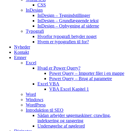
CSS
InDesign
InDesign – Tegnindstillinger
InDesign – Grundlæggende tekst
InDesign – Opbygning af siderne
Typografi
Hvorfor typografi betyder noget
Hvem er typografien til for?
Nyheder
Kontakt
Emner
Excel
Hvad er Power Query?
Power Query – Importer filer i en mappe
Power Query – Brug af parametre
Excel VBA
VBA Excel Kapitel 1
Word
Windows
WordPress
Introduktion til SEO
Sådan arbejder søgemaskiner: crawling,
indeksering og rangering
Undersøgelse af nøgleord