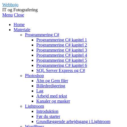
Webbojo
IT og Fotografering
Menu
Close
Home
Materiale
Programmering C#
Programmering C# kapitel 1
Programmering C# kapitel 2
Programmering C# kapitel 3
Programmering C# kapitel 4
Programmering C# kapitel 5
Programmering C# kapitel 6
SQL Server Express og C#
Photoshop
Åbn og Gem filer
Billedredigering
Lag
Arbejd med tekst
Kanaler og masker
Lightroom
Introduktion
Før du starter
Grundlæggende arbejdsgang i Lightroom
WordPress