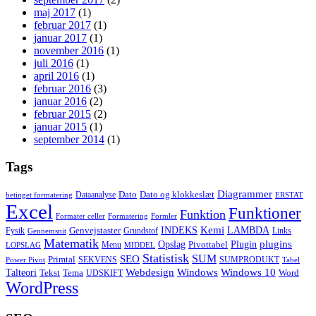
maj 2017
(1)
februar 2017
(1)
januar 2017
(1)
november 2016
(1)
juli 2016
(1)
april 2016
(1)
februar 2016
(3)
januar 2016
(2)
februar 2015
(2)
januar 2015
(1)
september 2014
(1)
Tags
Diagrammer
Dato
Dato og klokkeslæt
Dataanalyse
betinget formatering
ERSTAT
Excel
Funktioner
Funktion
Formater celler
Formatering
Formler
Kemi
INDEKS
LAMBDA
Genvejstaster
Fysik
Grundstof
Links
Gennemsnit
Matematik
Opslag
Plugin
plugins
Pivottabel
Menu
LOPSLAG
MIDDEL
Statistisk
SUM
SEO
Primtal
SEKVENS
SUMPRODUKT
Power Pivot
Tabel
Windows
Talteori
Webdesign
Windows 10
Tekst
Tema
Word
UDSKIFT
WordPress