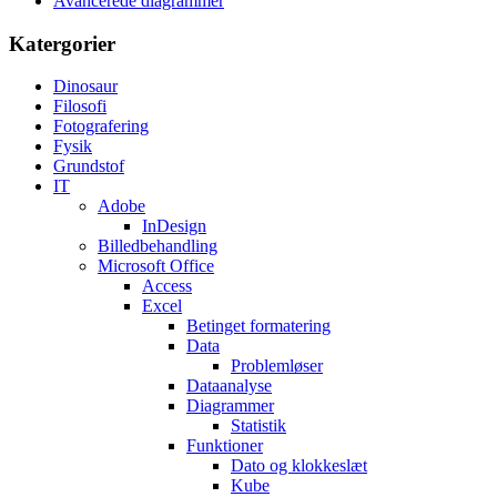
Avancerede diagrammer
Katergorier
Dinosaur
Filosofi
Fotografering
Fysik
Grundstof
IT
Adobe
InDesign
Billedbehandling
Microsoft Office
Access
Excel
Betinget formatering
Data
Problemløser
Dataanalyse
Diagrammer
Statistik
Funktioner
Dato og klokkeslæt
Kube