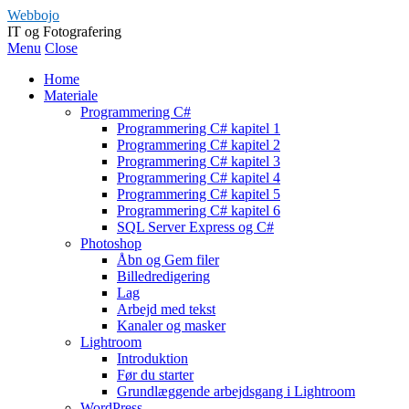
Webbojo
IT og Fotografering
Menu
Close
Home
Materiale
Programmering C#
Programmering C# kapitel 1
Programmering C# kapitel 2
Programmering C# kapitel 3
Programmering C# kapitel 4
Programmering C# kapitel 5
Programmering C# kapitel 6
SQL Server Express og C#
Photoshop
Åbn og Gem filer
Billedredigering
Lag
Arbejd med tekst
Kanaler og masker
Lightroom
Introduktion
Før du starter
Grundlæggende arbejdsgang i Lightroom
WordPress