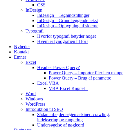
CSS
InDesign
InDesign – Tegnindstillinger
InDesign – Grundlæggende tekst
InDesign – Opbygning af siderne
Typografi
Hvorfor typografi betyder noget
Hvem er typografien til for?
Nyheder
Kontakt
Emner
Excel
Hvad er Power Query?
Power Query – Importer filer i en mappe
Power Query – Brug af parametre
Excel VBA
VBA Excel Kapitel 1
Word
Windows
WordPress
Introduktion til SEO
Sådan arbejder søgemaskiner: crawling,
indeksering og rangering
Undersøgelse af nøgleord