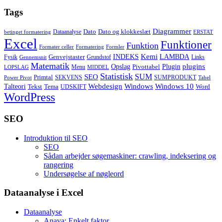
Tags
Diagrammer
Dato
Dato og klokkeslæt
Dataanalyse
betinget formatering
ERSTAT
Excel
Funktioner
Funktion
Formater celler
Formatering
Formler
Kemi
INDEKS
LAMBDA
Genvejstaster
Fysik
Grundstof
Links
Gennemsnit
Matematik
Opslag
Plugin
plugins
Pivottabel
Menu
LOPSLAG
MIDDEL
Statistisk
SUM
SEO
Primtal
SEKVENS
SUMPRODUKT
Power Pivot
Tabel
Windows
Talteori
Webdesign
Windows 10
Tekst
Tema
Word
UDSKIFT
WordPress
SEO
Introduktion til SEO
SEO
Sådan arbejder søgemaskiner: crawling, indeksering og
rangering
Undersøgelse af nøgleord
Dataanalyse i Excel
Dataanalyse
Anava: Enkelt faktor