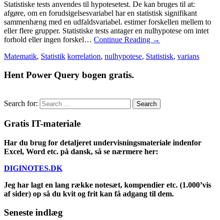
Statistiske tests anvendes til hypotesetest. De kan bruges til at:
afgøre, om en forudsigelsesvariabel har en statistisk signifikant
sammenhæng med en udfaldsvariabel. estimer forskellen mellem to
eller flere grupper. Statistiske tests antager en nulhypotese om intet
forhold eller ingen forskel…
Continue Reading
→
Matematik
,
Statistik
korrelation
,
nulhypotese
,
Statistisk
,
varians
Hent Power Query bogen gratis.
Search for:
Gratis IT-materiale
Har du brug for detaljeret undervisningsmateriale indenfor
Excel, Word etc. på dansk, så se nærmere her:
DIGINOTES.DK
Jeg har lagt en lang række notesæt, kompendier etc. (1.000’vis
af sider) op så du kvit og frit kan få adgang til dem.
Seneste indlæg