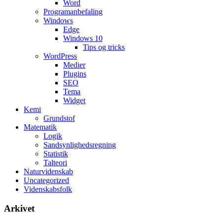
Word
Programanbefaling
Windows
Edge
Windows 10
Tips og tricks
WordPress
Medier
Plugins
SEO
Tema
Widget
Kemi
Grundstof
Matematik
Logik
Sandsynlighedsregning
Statistik
Talteori
Naturvidenskab
Uncategorized
Videnskabsfolk
Arkivet