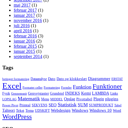
maj 2017
(1)
februar 2017
(1)
januar 2017
(1)
november 2016
(1)
juli 2016
(1)
april 2016
(1)
februar 2016
(3)
januar 2016
(2)
februar 2015
(2)
januar 2015
(1)
september 2014
(1)
Tags
Diagrammer
Dato
Dato og klokkeslæt
Dataanalyse
betinget formatering
ERSTAT
Excel
Funktioner
Funktion
Formater celler
Formatering
Formler
Kemi
INDEKS
LAMBDA
Genvejstaster
Fysik
Grundstof
Links
Gennemsnit
Matematik
Opslag
Plugin
plugins
Pivottabel
Menu
LOPSLAG
MIDDEL
Statistisk
SUM
SEO
Primtal
SEKVENS
SUMPRODUKT
Power Pivot
Tabel
Windows
Talteori
Webdesign
Windows 10
Tekst
Tema
Word
UDSKIFT
WordPress