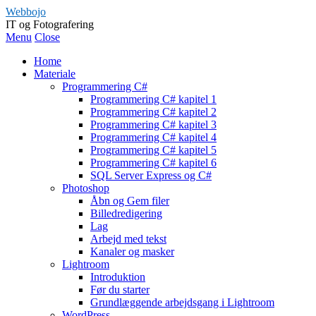
Webbojo
IT og Fotografering
Menu
Close
Home
Materiale
Programmering C#
Programmering C# kapitel 1
Programmering C# kapitel 2
Programmering C# kapitel 3
Programmering C# kapitel 4
Programmering C# kapitel 5
Programmering C# kapitel 6
SQL Server Express og C#
Photoshop
Åbn og Gem filer
Billedredigering
Lag
Arbejd med tekst
Kanaler og masker
Lightroom
Introduktion
Før du starter
Grundlæggende arbejdsgang i Lightroom
WordPress