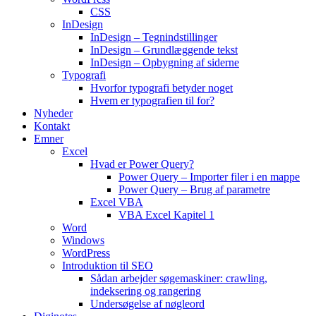
CSS
InDesign
InDesign – Tegnindstillinger
InDesign – Grundlæggende tekst
InDesign – Opbygning af siderne
Typografi
Hvorfor typografi betyder noget
Hvem er typografien til for?
Nyheder
Kontakt
Emner
Excel
Hvad er Power Query?
Power Query – Importer filer i en mappe
Power Query – Brug af parametre
Excel VBA
VBA Excel Kapitel 1
Word
Windows
WordPress
Introduktion til SEO
Sådan arbejder søgemaskiner: crawling,
indeksering og rangering
Undersøgelse af nøgleord