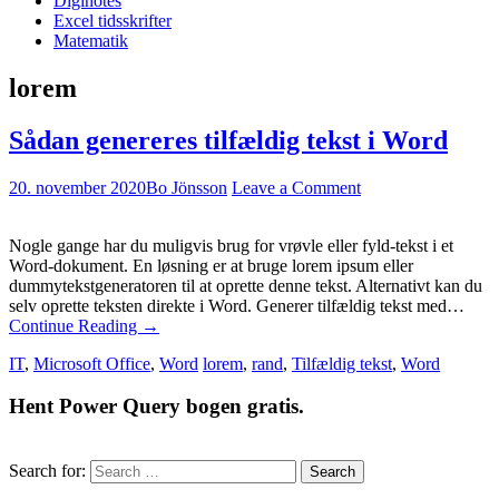
Diginotes
Excel tidsskrifter
Matematik
lorem
Sådan genereres tilfældig tekst i Word
20. november 2020
Bo Jönsson
Leave a Comment
Nogle gange har du muligvis brug for vrøvle eller fyld-tekst i et
Word-dokument. En løsning er at bruge lorem ipsum eller
dummytekstgeneratoren til at oprette denne tekst. Alternativt kan du
selv oprette teksten direkte i Word. Generer tilfældig tekst med…
Continue Reading
→
IT
,
Microsoft Office
,
Word
lorem
,
rand
,
Tilfældig tekst
,
Word
Hent Power Query bogen gratis.
Search for: