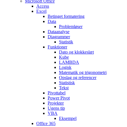
Microsoft Office
Access
Excel
Betinget formatering
Data
Problemløser
Dataanalyse
Diagrammer
Statistik
Funktioner
Dato og klokkeslæt
Kube
LAMBDA
Logisk
Matematik og trigonometri
Opslag og referencer
Statistisk
Tekst
Pivottabel
Power Pivot
Projekter
Ugens tip
VBA
Eksempel
Office 365