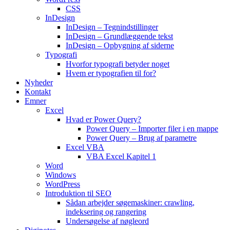
CSS
InDesign
InDesign – Tegnindstillinger
InDesign – Grundlæggende tekst
InDesign – Opbygning af siderne
Typografi
Hvorfor typografi betyder noget
Hvem er typografien til for?
Nyheder
Kontakt
Emner
Excel
Hvad er Power Query?
Power Query – Importer filer i en mappe
Power Query – Brug af parametre
Excel VBA
VBA Excel Kapitel 1
Word
Windows
WordPress
Introduktion til SEO
Sådan arbejder søgemaskiner: crawling,
indeksering og rangering
Undersøgelse af nøgleord