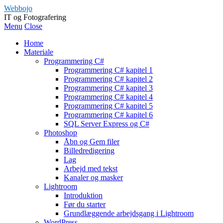
Webbojo
IT og Fotografering
Menu
Close
Home
Materiale
Programmering C#
Programmering C# kapitel 1
Programmering C# kapitel 2
Programmering C# kapitel 3
Programmering C# kapitel 4
Programmering C# kapitel 5
Programmering C# kapitel 6
SQL Server Express og C#
Photoshop
Åbn og Gem filer
Billedredigering
Lag
Arbejd med tekst
Kanaler og masker
Lightroom
Introduktion
Før du starter
Grundlæggende arbejdsgang i Lightroom
WordPress