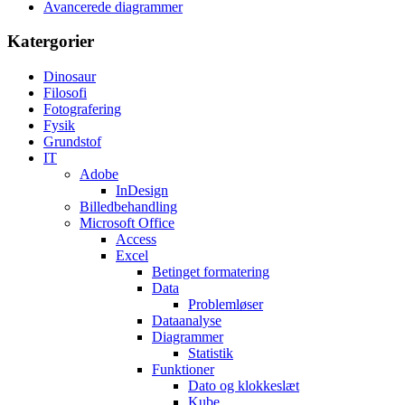
Avancerede diagrammer
Katergorier
Dinosaur
Filosofi
Fotografering
Fysik
Grundstof
IT
Adobe
InDesign
Billedbehandling
Microsoft Office
Access
Excel
Betinget formatering
Data
Problemløser
Dataanalyse
Diagrammer
Statistik
Funktioner
Dato og klokkeslæt
Kube