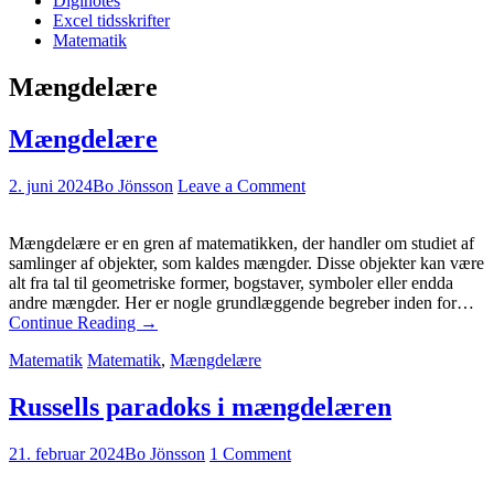
Diginotes
Excel tidsskrifter
Matematik
Mængdelære
Mængdelære
2. juni 2024
Bo Jönsson
Leave a Comment
Mængdelære er en gren af matematikken, der handler om studiet af
samlinger af objekter, som kaldes mængder. Disse objekter kan være
alt fra tal til geometriske former, bogstaver, symboler eller endda
andre mængder. Her er nogle grundlæggende begreber inden for…
Continue Reading
→
Matematik
Matematik
,
Mængdelære
Russells paradoks i mængdelæren
21. februar 2024
Bo Jönsson
1 Comment