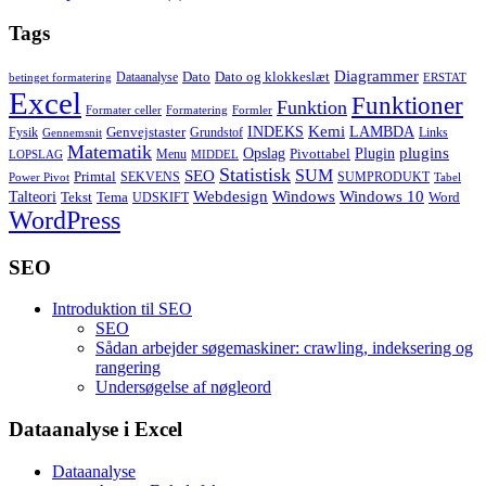
Tags
Diagrammer
Dato
Dato og klokkeslæt
Dataanalyse
betinget formatering
ERSTAT
Excel
Funktioner
Funktion
Formater celler
Formatering
Formler
Kemi
INDEKS
LAMBDA
Genvejstaster
Fysik
Grundstof
Links
Gennemsnit
Matematik
Opslag
Plugin
plugins
Pivottabel
Menu
LOPSLAG
MIDDEL
Statistisk
SUM
SEO
Primtal
SEKVENS
SUMPRODUKT
Power Pivot
Tabel
Windows
Talteori
Webdesign
Windows 10
Tekst
Tema
Word
UDSKIFT
WordPress
SEO
Introduktion til SEO
SEO
Sådan arbejder søgemaskiner: crawling, indeksering og
rangering
Undersøgelse af nøgleord
Dataanalyse i Excel
Dataanalyse