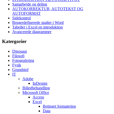
Samarbejde og deling
AUTOKORREKTUR, AUTOTEKST OG
AUTOFORMAT
Sidekontrol
Brugerdefinerede spalter i Word
Tabeller i Excel en introduktion
Avancerede diagrammer
Katergorier
Dinosaur
Filosofi
Fotografering
Fysik
Grundstof
IT
Adobe
InDesign
Billedbehandling
Microsoft Office
Access
Excel
Betinget formatering
Data