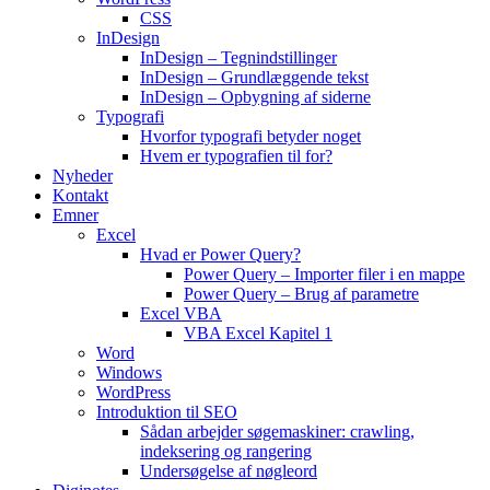
CSS
InDesign
InDesign – Tegnindstillinger
InDesign – Grundlæggende tekst
InDesign – Opbygning af siderne
Typografi
Hvorfor typografi betyder noget
Hvem er typografien til for?
Nyheder
Kontakt
Emner
Excel
Hvad er Power Query?
Power Query – Importer filer i en mappe
Power Query – Brug af parametre
Excel VBA
VBA Excel Kapitel 1
Word
Windows
WordPress
Introduktion til SEO
Sådan arbejder søgemaskiner: crawling,
indeksering og rangering
Undersøgelse af nøgleord