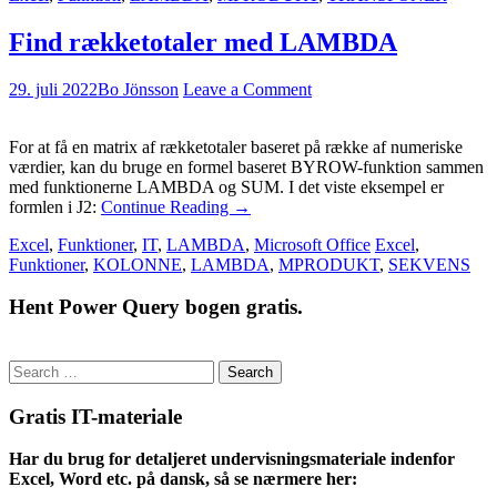
Find rækketotaler med LAMBDA
29. juli 2022
Bo Jönsson
Leave a Comment
For at få en matrix af rækketotaler baseret på række af numeriske
værdier, kan du bruge en formel baseret BYROW-funktion sammen
med funktionerne LAMBDA og SUM. I det viste eksempel er
formlen i J2:
Continue Reading
→
Excel
,
Funktioner
,
IT
,
LAMBDA
,
Microsoft Office
Excel
,
Funktioner
,
KOLONNE
,
LAMBDA
,
MPRODUKT
,
SEKVENS
Hent Power Query bogen gratis.
Search
for:
Gratis IT-materiale
Har du brug for detaljeret undervisningsmateriale indenfor
Excel, Word etc. på dansk, så se nærmere her: