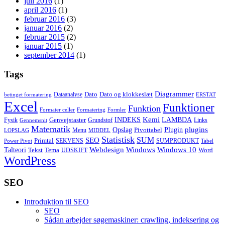
juli 2016
(1)
april 2016
(1)
februar 2016
(3)
januar 2016
(2)
februar 2015
(2)
januar 2015
(1)
september 2014
(1)
Tags
Diagrammer
Dato
Dato og klokkeslæt
Dataanalyse
betinget formatering
ERSTAT
Excel
Funktioner
Funktion
Formater celler
Formatering
Formler
Kemi
INDEKS
LAMBDA
Genvejstaster
Fysik
Grundstof
Links
Gennemsnit
Matematik
Opslag
Plugin
plugins
Pivottabel
Menu
LOPSLAG
MIDDEL
Statistisk
SUM
SEO
Primtal
SEKVENS
SUMPRODUKT
Power Pivot
Tabel
Windows
Talteori
Webdesign
Windows 10
Tekst
Tema
Word
UDSKIFT
WordPress
SEO
Introduktion til SEO
SEO
Sådan arbejder søgemaskiner: crawling, indeksering og