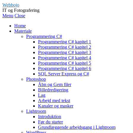
Webbojo
IT og Fotografering
Menu
Close
Home
Materiale
Programmering C#
Programmering C# kapitel 1
Programmering C# kapitel 2
Programmering C# kapitel 3
Programmering C# kapitel 4
Programmering C# kapitel 5
Programmering C# kapitel 6
SQL Server Express og C#
Photoshop
Åbn og Gem filer
Billedredigering
Lag
Arbejd med tekst
Kanaler og masker
Lightroom
Introduktion
Før du starter
Grundlæggende arbejdsgang i Lightroom
WordPress