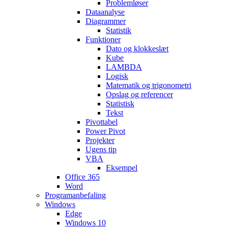
Problemløser
Dataanalyse
Diagrammer
Statistik
Funktioner
Dato og klokkeslæt
Kube
LAMBDA
Logisk
Matematik og trigonometri
Opslag og referencer
Statistisk
Tekst
Pivottabel
Power Pivot
Projekter
Ugens tip
VBA
Eksempel
Office 365
Word
Programanbefaling
Windows
Edge
Windows 10