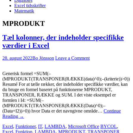
Diginotes
Excel tidsskrifter
Matematik
MPRODUKT
Tæl kolonner, der indeholder specifikke
værdier i Excel
28. august 2022
Bo Jönsson
Leave a Comment
Generisk formel =SUM(–
(MPRODUKT(TRANSPONER(RÆKKE(data)^0);–(kriterie))>0))
Resumé For at tælle rækker, der indeholder specifikke værdier, kan
du bruge en formel baseret på funktionerne MPRODUKT,
TRANSPONER, RÆKKE og SUM. I det viste eksempel er
formlen i I4: =SUM(–
(MPRODUKT(TRANSPONER(RÆKKE(Data)^0);–
(Data=I2))>0)) hvor Data er det navngivne område…
Continue
Reading
→
Excel
,
Funktioner
,
IT
,
LAMBDA
,
Microsoft Office
BYCOL
,
Excel
,
Funktion
,
LAMBDA
,
MPRODUKT
,
TRANSPONER