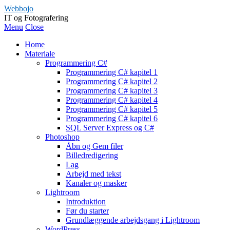
Webbojo
IT og Fotografering
Menu
Close
Home
Materiale
Programmering C#
Programmering C# kapitel 1
Programmering C# kapitel 2
Programmering C# kapitel 3
Programmering C# kapitel 4
Programmering C# kapitel 5
Programmering C# kapitel 6
SQL Server Express og C#
Photoshop
Åbn og Gem filer
Billedredigering
Lag
Arbejd med tekst
Kanaler og masker
Lightroom
Introduktion
Før du starter
Grundlæggende arbejdsgang i Lightroom
WordPress