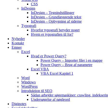
CSS
InDesign
InDesign – Tegnindstillinger
InDesign – Grundlæggende tekst
InDesign – Opbygning af siderne
Typografi
Hvorfor typografi betyder noget
Hvem er typografien til for?
Nyheder
Kontakt
Emner
Excel
Hvad er Power Query?
Power Query – Importer filer i en mappe
Power Query – Brug af parametre
Excel VBA
VBA Excel Kapitel 1
Word
Windows
WordPress
Introduktion til SEO
Sådan arbejder søgemaskiner: crawling, indekseri
Undersøgelse af nøgleord
Diginotes