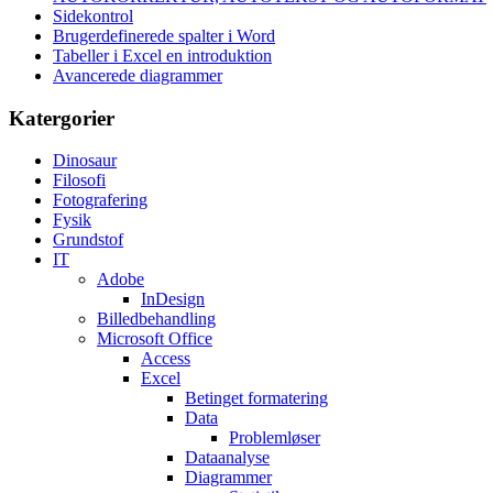
Sidekontrol
Brugerdefinerede spalter i Word
Tabeller i Excel en introduktion
Avancerede diagrammer
Katergorier
Dinosaur
Filosofi
Fotografering
Fysik
Grundstof
IT
Adobe
InDesign
Billedbehandling
Microsoft Office
Access
Excel
Betinget formatering
Data
Problemløser
Dataanalyse
Diagrammer