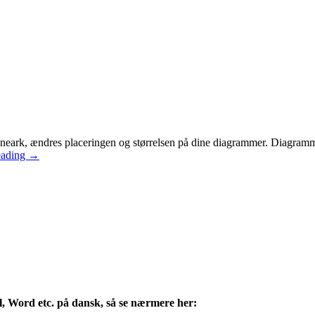
neark, ændres placeringen og størrelsen på dine diagrammer. Diagrammer f
eading
→
l, Word etc. på dansk, så se nærmere her: