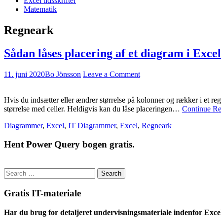
Excel tidsskrifter
Matematik
Regneark
Sådan låses placering af et diagram i Excel
11. juni 2020
Bo Jönsson
Leave a Comment
Hvis du indsætter eller ændrer størrelse på kolonner og rækker i et reg
størrelse med celler. Heldigvis kan du låse placeringen…
Continue R
Diagrammer
,
Excel
,
IT
Diagrammer
,
Excel
,
Regneark
Hent Power Query bogen gratis.
Search
for:
Gratis IT-materiale
Har du brug for detaljeret undervisningsmateriale indenfor Exce