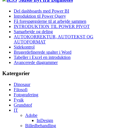
Del dashboards med Power BI
Introduktion til Power Query
Få forespørgslerne til at arbejde sammen
INTRODUKTION TIL POWER PIVOT
Samarbejde og deling
AUTOKORREKTUR, AUTOTEKST OG
AUTOFORMAT
Sidekontrol
Brugerdefinerede spalter i Word
Tabeller i Excel en introduktion
Avancerede diagrammer
Katergorier
Dinosaur
Filosofi
Fotografering
Fysik
Grundstof
IT
Adobe
InDesign
Billedbehandling