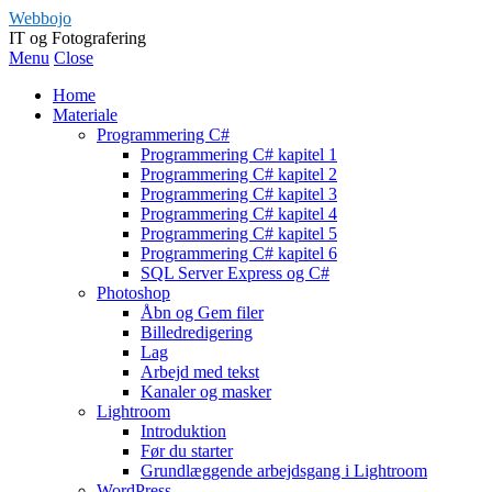
Webbojo
IT og Fotografering
Menu
Close
Home
Materiale
Programmering C#
Programmering C# kapitel 1
Programmering C# kapitel 2
Programmering C# kapitel 3
Programmering C# kapitel 4
Programmering C# kapitel 5
Programmering C# kapitel 6
SQL Server Express og C#
Photoshop
Åbn og Gem filer
Billedredigering
Lag
Arbejd med tekst
Kanaler og masker
Lightroom
Introduktion
Før du starter
Grundlæggende arbejdsgang i Lightroom
WordPress