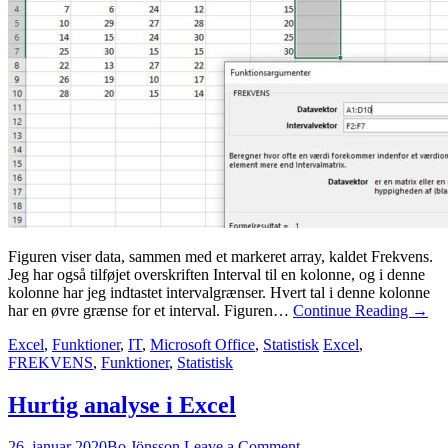
Figuren viser data, sammen med et markeret array, kaldet Frekvens.
Jeg har også tilføjet overskriften Interval til en kolonne, og i denne
kolonne har jeg indtastet intervalgrænser. Hvert tal i denne kolonne
har en øvre grænse for et interval. Figuren…
Continue Reading
→
Excel
,
Funktioner
,
IT
,
Microsoft Office
,
Statistisk
Excel
,
FREKVENS
,
Funktioner
,
Statistisk
Hurtig analyse i Excel
26. januar 2020
Bo Jönsson
Leave a Comment