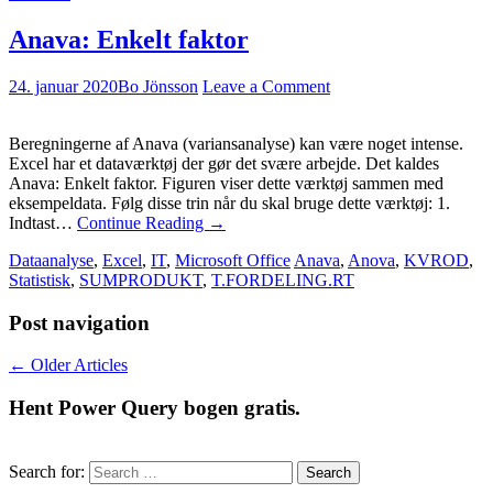
Anava: Enkelt faktor
24. januar 2020
Bo Jönsson
Leave a Comment
Beregningerne af Anava (variansanalyse) kan være noget intense.
Excel har et dataværktøj der gør det svære arbejde. Det kaldes
Anava: Enkelt faktor. Figuren viser dette værktøj sammen med
eksempeldata. Følg disse trin når du skal bruge dette værktøj: 1.
Indtast…
Continue Reading
→
Dataanalyse
,
Excel
,
IT
,
Microsoft Office
Anava
,
Anova
,
KVROD
,
Statistisk
,
SUMPRODUKT
,
T.FORDELING.RT
Post navigation
←
Older Articles
Hent Power Query bogen gratis.
Search for: