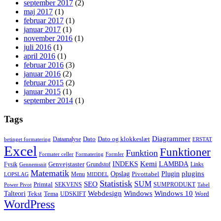
september 2017
(2)
maj 2017
(1)
februar 2017
(1)
januar 2017
(1)
november 2016
(1)
juli 2016
(1)
april 2016
(1)
februar 2016
(3)
januar 2016
(2)
februar 2015
(2)
januar 2015
(1)
september 2014
(1)
Tags
Diagrammer
Dato
Dato og klokkeslæt
Dataanalyse
betinget formatering
ERSTAT
Excel
Funktioner
Funktion
Formater celler
Formatering
Formler
Kemi
INDEKS
LAMBDA
Genvejstaster
Fysik
Grundstof
Links
Gennemsnit
Matematik
Opslag
Plugin
plugins
Pivottabel
Menu
LOPSLAG
MIDDEL
Statistisk
SUM
SEO
Primtal
SEKVENS
SUMPRODUKT
Power Pivot
Tabel
Windows
Talteori
Webdesign
Windows 10
Tekst
Tema
Word
UDSKIFT
WordPress