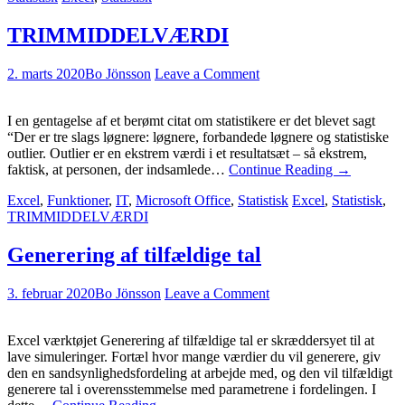
TRIMMIDDELVÆRDI
2. marts 2020
Bo Jönsson
Leave a Comment
I en gentagelse af et berømt citat om statistikere er det blevet sagt
“Der er tre slags løgnere: løgnere, forbandede løgnere og statistiske
outlier. Outlier er en ekstrem værdi i et resultatsæt – så ekstrem,
faktisk, at personen, der indsamlede…
Continue Reading
→
Excel
,
Funktioner
,
IT
,
Microsoft Office
,
Statistisk
Excel
,
Statistisk
,
TRIMMIDDELVÆRDI
Generering af tilfældige tal
3. februar 2020
Bo Jönsson
Leave a Comment
Excel værktøjet Generering af tilfældige tal er skræddersyet til at
lave simuleringer. Fortæl hvor mange værdier du vil generere, giv
den en sandsynlighedsfordeling at arbejde med, og den vil tilfældigt
generere tal i overensstemmelse med parametrene i fordelingen. I