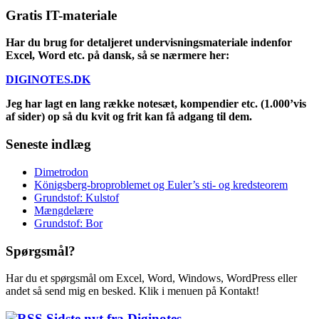
Gratis IT-materiale
Har du brug for detaljeret undervisningsmateriale indenfor
Excel, Word etc. på dansk, så se nærmere her:
DIGINOTES.DK
Jeg har lagt en lang række notesæt, kompendier etc. (1.000’vis
af sider) op så du kvit og frit kan få adgang til dem.
Seneste indlæg
Dimetrodon
Königsberg-broproblemet og Euler’s sti- og kredsteorem
Grundstof: Kulstof
Mængdelære
Grundstof: Bor
Spørgsmål?
Har du et spørgsmål om Excel, Word, Windows, WordPress eller
andet så send mig en besked. Klik i menuen på Kontakt!
Sidste nyt fra Diginotes