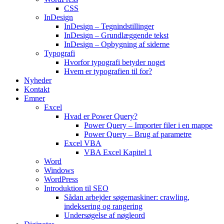
CSS
InDesign
InDesign – Tegnindstillinger
InDesign – Grundlæggende tekst
InDesign – Opbygning af siderne
Typografi
Hvorfor typografi betyder noget
Hvem er typografien til for?
Nyheder
Kontakt
Emner
Excel
Hvad er Power Query?
Power Query – Importer filer i en mappe
Power Query – Brug af parametre
Excel VBA
VBA Excel Kapitel 1
Word
Windows
WordPress
Introduktion til SEO
Sådan arbejder søgemaskiner: crawling,
indeksering og rangering
Undersøgelse af nøgleord