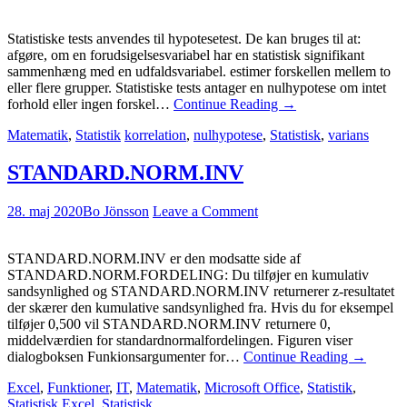
Statistiske tests anvendes til hypotesetest. De kan bruges til at:
afgøre, om en forudsigelsesvariabel har en statistisk signifikant
sammenhæng med en udfaldsvariabel. estimer forskellen mellem to
eller flere grupper. Statistiske tests antager en nulhypotese om intet
forhold eller ingen forskel…
Continue Reading
→
Matematik
,
Statistik
korrelation
,
nulhypotese
,
Statistisk
,
varians
STANDARD.NORM.INV
28. maj 2020
Bo Jönsson
Leave a Comment
STANDARD.NORM.INV er den modsatte side af
STANDARD.NORM.FORDELING: Du tilføjer en kumulativ
sandsynlighed og STANDARD.NORM.INV returnerer z-resultatet
der skærer den kumulative sandsynlighed fra. Hvis du for eksempel
tilføjer 0,500 vil STANDARD.NORM.INV returnere 0,
middelværdien for standardnormalfordelingen. Figuren viser
dialogboksen Funkionsargumenter for…
Continue Reading
→
Excel
,
Funktioner
,
IT
,
Matematik
,
Microsoft Office
,
Statistik
,
Statistisk
Excel
,
Statistisk