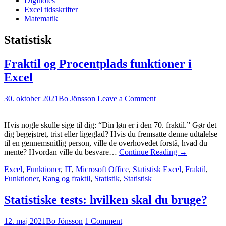
Diginotes
Excel tidsskrifter
Matematik
Statistisk
Fraktil og Procentplads funktioner i
Excel
30. oktober 2021
Bo Jönsson
Leave a Comment
Hvis nogle skulle sige til dig: “Din løn er i den 70. fraktil.” Gør det
dig begejstret, trist eller ligeglad? Hvis du fremsatte denne udtalelse
til en gennemsnitlig person, ville de overhovedet forstå, hvad du
mente? Hvordan ville du besvare…
Continue Reading
→
Excel
,
Funktioner
,
IT
,
Microsoft Office
,
Statistisk
Excel
,
Fraktil
,
Funktioner
,
Rang og fraktil
,
Statistik
,
Statistisk
Statistiske tests: hvilken skal du bruge?
12. maj 2021
Bo Jönsson
1 Comment