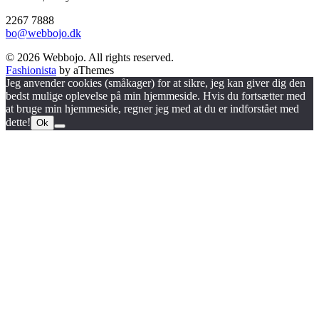
2267 7888
bo@webbojo.dk
© 2026 Webbojo. All rights reserved.
Fashionista
by aThemes
Jeg anvender cookies (småkager) for at sikre, jeg kan giver dig den
bedst mulige oplevelse på min hjemmeside. Hvis du fortsætter med
at bruge min hjemmeside, regner jeg med at du er indforstået med
dette!
Ok