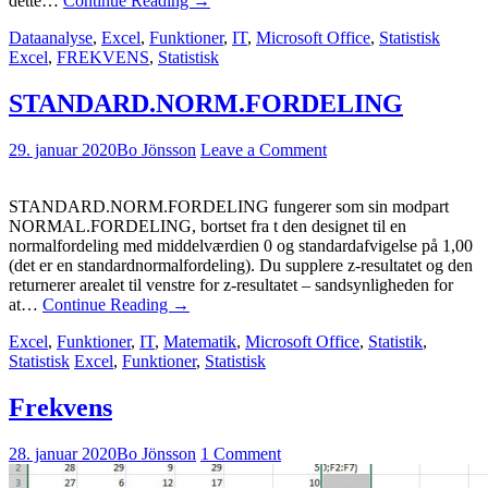
dette…
Continue Reading
→
Dataanalyse
,
Excel
,
Funktioner
,
IT
,
Microsoft Office
,
Statistisk
Excel
,
FREKVENS
,
Statistisk
STANDARD.NORM.FORDELING
29. januar 2020
Bo Jönsson
Leave a Comment
STANDARD.NORM.FORDELING fungerer som sin modpart
NORMAL.FORDELING, bortset fra t den designet til en
normalfordeling med middelværdien 0 og standardafvigelse på 1,00
(det er en standardnormalfordeling). Du supplere z-resultatet og den
returnerer arealet til venstre for z-resultatet – sandsynligheden for
at…
Continue Reading
→
Excel
,
Funktioner
,
IT
,
Matematik
,
Microsoft Office
,
Statistik
,
Statistisk
Excel
,
Funktioner
,
Statistisk
Frekvens
28. januar 2020
Bo Jönsson
1 Comment