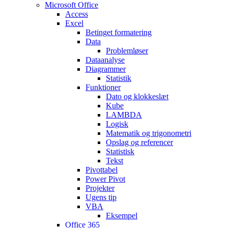
Microsoft Office
Access
Excel
Betinget formatering
Data
Problemløser
Dataanalyse
Diagrammer
Statistik
Funktioner
Dato og klokkeslæt
Kube
LAMBDA
Logisk
Matematik og trigonometri
Opslag og referencer
Statistisk
Tekst
Pivottabel
Power Pivot
Projekter
Ugens tip
VBA
Eksempel
Office 365