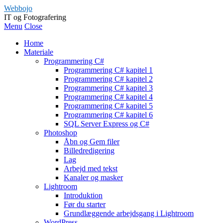
Webbojo
IT og Fotografering
Menu
Close
Home
Materiale
Programmering C#
Programmering C# kapitel 1
Programmering C# kapitel 2
Programmering C# kapitel 3
Programmering C# kapitel 4
Programmering C# kapitel 5
Programmering C# kapitel 6
SQL Server Express og C#
Photoshop
Åbn og Gem filer
Billedredigering
Lag
Arbejd med tekst
Kanaler og masker
Lightroom
Introduktion
Før du starter
Grundlæggende arbejdsgang i Lightroom
WordPress