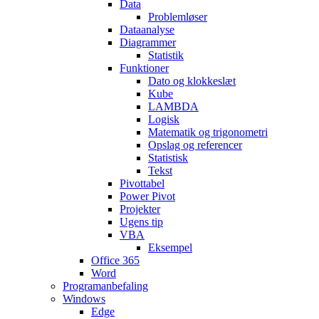
Data
Problemløser
Dataanalyse
Diagrammer
Statistik
Funktioner
Dato og klokkeslæt
Kube
LAMBDA
Logisk
Matematik og trigonometri
Opslag og referencer
Statistisk
Tekst
Pivottabel
Power Pivot
Projekter
Ugens tip
VBA
Eksempel
Office 365
Word
Programanbefaling
Windows
Edge