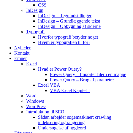
CSS
InDesign
InDesign – Tegnindstillinger
InDesign – Grundlæggende tekst
InDesign – Opbygning af siderne
Typografi
Hvorfor typografi betyder noget
Hvem er typografien til for?
Nyheder
Kontakt
Emner
Excel
Hvad er Power Query?
Power Query – Importer filer i en mappe
Power Query – Brug af parametre
Excel VBA
VBA Excel Kapitel 1
Word
Windows
WordPress
Introduktion til SEO
Sådan arbejder søgemaskiner: crawling,
indeksering og rangering
Undersøgelse af nøgleord