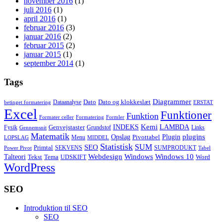
november 2016
(1)
juli 2016
(1)
april 2016
(1)
februar 2016
(3)
januar 2016
(2)
februar 2015
(2)
januar 2015
(1)
september 2014
(1)
Tags
Diagrammer
Dato
Dato og klokkeslæt
Dataanalyse
betinget formatering
ERSTAT
Excel
Funktioner
Funktion
Formater celler
Formatering
Formler
Kemi
INDEKS
LAMBDA
Genvejstaster
Fysik
Grundstof
Links
Gennemsnit
Matematik
Opslag
Plugin
plugins
Pivottabel
Menu
LOPSLAG
MIDDEL
Statistisk
SUM
SEO
Primtal
SEKVENS
SUMPRODUKT
Power Pivot
Tabel
Windows
Talteori
Webdesign
Windows 10
Tekst
Tema
Word
UDSKIFT
WordPress
SEO
Introduktion til SEO
SEO