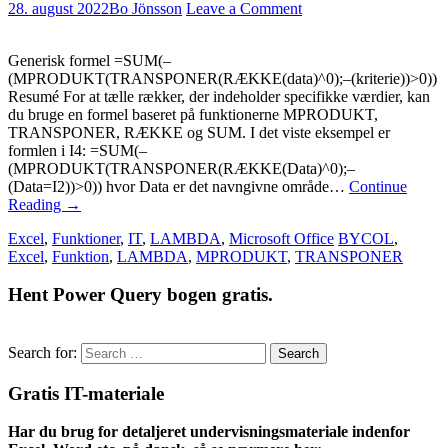
28. august 2022
Bo Jönsson
Leave a Comment
Generisk formel =SUM(–
(MPRODUKT(TRANSPONER(RÆKKE(data)^0);–(kriterie))>0))
Resumé For at tælle rækker, der indeholder specifikke værdier, kan
du bruge en formel baseret på funktionerne MPRODUKT,
TRANSPONER, RÆKKE og SUM. I det viste eksempel er
formlen i I4: =SUM(–
(MPRODUKT(TRANSPONER(RÆKKE(Data)^0);–
(Data=I2))>0)) hvor Data er det navngivne område…
Continue
Reading
→
Excel
,
Funktioner
,
IT
,
LAMBDA
,
Microsoft Office
BYCOL
,
Excel
,
Funktion
,
LAMBDA
,
MPRODUKT
,
TRANSPONER
Hent Power Query bogen gratis.
Search for:
Gratis IT-materiale
Har du brug for detaljeret undervisningsmateriale indenfor