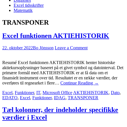
Diginotes
Excel tidsskrifter
Matematik
TRANSPONER
Excel funktionen AKTIEHISTORIK
22. oktober 2022
Bo Jönsson
Leave a Comment
Resumé Excel funktionen AKTIEHISTORIK henter historiske
aktiekursoplysninger baseret på et givet symbol og datointerval. Det
primære formål med AKTIEHISTORIK er at få data om et
finansielt instrument over tid. Resultatet er en række værdier, der
overføres til regnearket i flere…
Continue Reading
→
Excel
,
Funktioner
,
IT
,
Microsoft Office
AKTIEHISTORIK
,
Dato
,
EDATO
,
Excel
,
Funktioner
,
IDAG
,
TRANSPONER
Tæl kolonner, der indeholder specifikke
værdier i Excel