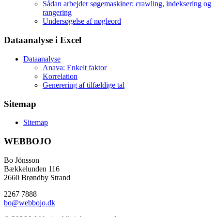
Sådan arbejder søgemaskiner: crawling, indeksering og
rangering
Undersøgelse af nøgleord
Dataanalyse i Excel
Dataanalyse
Anava: Enkelt faktor
Korrelation
Generering af tilfældige tal
Sitemap
Sitemap
WEBBOJO
Bo Jönsson
Bækkelunden 116
2660 Brøndby Strand
2267 7888
bo@webbojo.dk