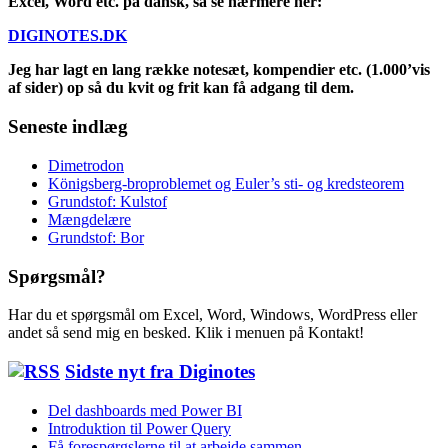
Excel, Word etc. på dansk, så se nærmere her:
DIGINOTES.DK
Jeg har lagt en lang række notesæt, kompendier etc. (1.000’vis
af sider) op så du kvit og frit kan få adgang til dem.
Seneste indlæg
Dimetrodon
Königsberg-broproblemet og Euler’s sti- og kredsteorem
Grundstof: Kulstof
Mængdelære
Grundstof: Bor
Spørgsmål?
Har du et spørgsmål om Excel, Word, Windows, WordPress eller
andet så send mig en besked. Klik i menuen på Kontakt!
Sidste nyt fra Diginotes
Del dashboards med Power BI
Introduktion til Power Query
Få forespørgslerne til at arbejde sammen