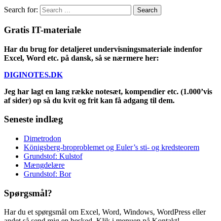
Search for:
Gratis IT-materiale
Har du brug for detaljeret undervisningsmateriale indenfor
Excel, Word etc. på dansk, så se nærmere her:
DIGINOTES.DK
Jeg har lagt en lang række notesæt, kompendier etc. (1.000’vis
af sider) op så du kvit og frit kan få adgang til dem.
Seneste indlæg
Dimetrodon
Königsberg-broproblemet og Euler’s sti- og kredsteorem
Grundstof: Kulstof
Mængdelære
Grundstof: Bor
Spørgsmål?
Har du et spørgsmål om Excel, Word, Windows, WordPress eller
andet så send mig en besked. Klik i menuen på Kontakt!