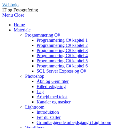
Webbojo
IT og Fotografering
Menu
Close
Home
Materiale
Programmering C#
Programmering C# kapitel 1
Programmering C# kapitel 2
Programmering C# kapitel 3
Programmering C# kapitel 4
Programmering C# kapitel 5
Programmering C# kapitel 6
SQL Server Express og C#
Photoshop
Åbn og Gem filer
Billedredigering
Lag
Arbejd med tekst
Kanaler og masker
Lightroom
Introduktion
Før du starter
Grundlæggende arbejdsgang i Lightroom
WordPress