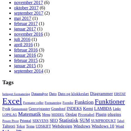
november 2017
(6)
oktober 2017
(6)
september 2017
(2)
maj 2017
(1)
februar 2017
(1)
januar 2017
(1)
november 2016
(1)
juli 2016
(1)
april 2016
(1)
februar 2016
(3)
januar 2016
(2)
februar 2015
(2)
januar 2015
(1)
september 2014
(1)
Tags
Diagrammer
Dato
Dato og klokkeslæt
Dataanalyse
betinget formatering
ERSTAT
Excel
Funktioner
Funktion
Formater celler
Formatering
Formler
Kemi
INDEKS
LAMBDA
Genvejstaster
Fysik
Grundstof
Links
Gennemsnit
Matematik
Opslag
Plugin
plugins
Pivottabel
Menu
LOPSLAG
MIDDEL
Statistisk
SUM
SEO
Primtal
SEKVENS
SUMPRODUKT
Power Pivot
Tabel
Windows
Talteori
Webdesign
Windows 10
Tekst
Tema
Word
UDSKIFT