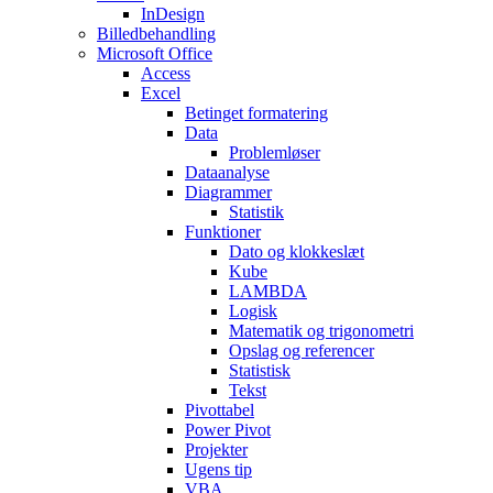
InDesign
Billedbehandling
Microsoft Office
Access
Excel
Betinget formatering
Data
Problemløser
Dataanalyse
Diagrammer
Statistik
Funktioner
Dato og klokkeslæt
Kube
LAMBDA
Logisk
Matematik og trigonometri
Opslag og referencer
Statistisk
Tekst
Pivottabel
Power Pivot
Projekter
Ugens tip
VBA