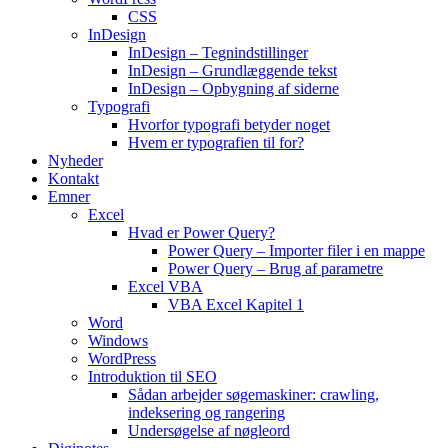
CSS
InDesign
InDesign – Tegnindstillinger
InDesign – Grundlæggende tekst
InDesign – Opbygning af siderne
Typografi
Hvorfor typografi betyder noget
Hvem er typografien til for?
Nyheder
Kontakt
Emner
Excel
Hvad er Power Query?
Power Query – Importer filer i en mappe
Power Query – Brug af parametre
Excel VBA
VBA Excel Kapitel 1
Word
Windows
WordPress
Introduktion til SEO
Sådan arbejder søgemaskiner: crawling,
indeksering og rangering
Undersøgelse af nøgleord