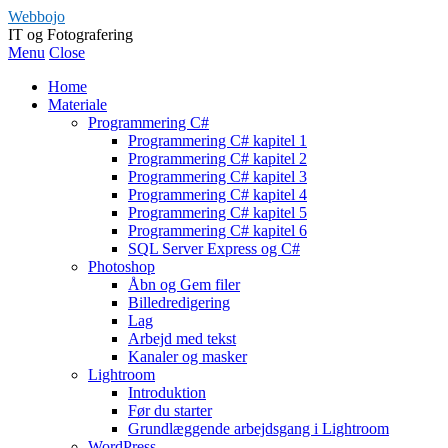
Webbojo
IT og Fotografering
Menu
Close
Home
Materiale
Programmering C#
Programmering C# kapitel 1
Programmering C# kapitel 2
Programmering C# kapitel 3
Programmering C# kapitel 4
Programmering C# kapitel 5
Programmering C# kapitel 6
SQL Server Express og C#
Photoshop
Åbn og Gem filer
Billedredigering
Lag
Arbejd med tekst
Kanaler og masker
Lightroom
Introduktion
Før du starter
Grundlæggende arbejdsgang i Lightroom
WordPress