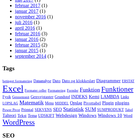
februar 2017
(1)
januar 2017
(1)
november 2016
(1)
juli 2016
(1)
april 2016
(1)
februar 2016
(3)
januar 2016
(2)
februar 2015
(2)
januar 2015
(1)
september 2014
(1)
Tags
Diagrammer
Dato
Dato og klokkeslæt
Dataanalyse
betinget formatering
ERSTAT
Excel
Funktioner
Funktion
Formater celler
Formatering
Formler
Kemi
INDEKS
LAMBDA
Genvejstaster
Fysik
Grundstof
Links
Gennemsnit
Matematik
Opslag
Plugin
plugins
Pivottabel
Menu
LOPSLAG
MIDDEL
Statistisk
SUM
SEO
Primtal
SEKVENS
SUMPRODUKT
Power Pivot
Tabel
Windows
Talteori
Webdesign
Windows 10
Tekst
Tema
Word
UDSKIFT
WordPress
SEO