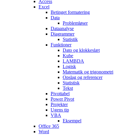
Access
Excel
Betinget formatering
Data
Problemløser
Dataanalyse
Diagrammer
Statistik
Funktioner
Dato og klokkeslæt
Kube
LAMBDA
Logisk
Matematik og trigonometri
Opslag og referencer
Statistisk
Tekst
Pivottabel
Power Pivot
Projekter
Ugens tip
VBA
Eksempel
Office 365
Word