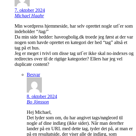
7. oktober 2024
Michael Haahr
Min wordpress hjemmeside, har selv oprettet nogle url`er som
indeholder “/tag/”
Da min side hedder: haveogbolig.dk troede jeg først at der var
nogen som havde oprettet en kategori der hed “tag” altså et
tag på et hus.
Jeg er meget i tvivl om disse tag url`er ikke skal no-indexes og
redirectes over til de rigtige kategorier? Ellers har jeg vel
duplicate content?
Besvar
8. oktober 2024
Bo Jönsson
Hej Michael,
Det lyder som om, du har angivet tags/nøgleord til
nogle af dine indlæg (ikke sider). Når man derefter
lander på en URL med dette tag, tyder det på, at man er
på en resultatside, der viser alle de indlæg, som