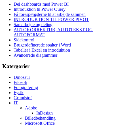
Del dashboards med Power BI
Introduktion til Power Query
Få forespørgslerne til at arbejde sammen
INTRODUKTION TIL POWER PIVOT
Samarbejde og deling
AUTOKORREKTUR, AUTOTEKST OG
AUTOFORMAT
Sidekontrol
Brugerdefinerede spalter i Word
Tabeller i Excel en introduktion
Avancerede diagrammer
Katergorier
Dinosaur
Filosofi
Fotografering
Fysik
Grundstof
IT
Adobe
InDesign
Billedbehandling
Microsoft Office