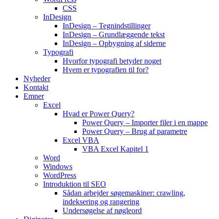
CSS
InDesign
InDesign – Tegnindstillinger
InDesign – Grundlæggende tekst
InDesign – Opbygning af siderne
Typografi
Hvorfor typografi betyder noget
Hvem er typografien til for?
Nyheder
Kontakt
Emner
Excel
Hvad er Power Query?
Power Query – Importer filer i en mappe
Power Query – Brug af parametre
Excel VBA
VBA Excel Kapitel 1
Word
Windows
WordPress
Introduktion til SEO
Sådan arbejder søgemaskiner: crawling,
indeksering og rangering
Undersøgelse af nøgleord