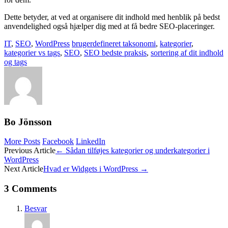
Dette betyder, at ved at organisere dit indhold med henblik på bedst
anvendelighed også hjælper dig med at få bedre SEO-placeringer.
IT
,
SEO
,
WordPress
brugerdefineret taksonomi
,
kategorier
,
kategorier vs tags
,
SEO
,
SEO bedste praksis
,
sortering af dit indhold
og tags
Bo Jönsson
More Posts
Facebook
LinkedIn
Post
Previous Article
←
Sådan tilføjes kategorier og underkategorier i
WordPress
navigation
Next Article
Hvad er Widgets i WordPress
→
3 Comments
Besvar