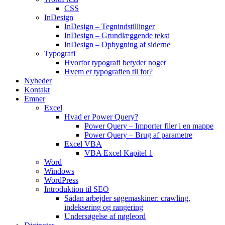
CSS
InDesign
InDesign – Tegnindstillinger
InDesign – Grundlæggende tekst
InDesign – Opbygning af siderne
Typografi
Hvorfor typografi betyder noget
Hvem er typografien til for?
Nyheder
Kontakt
Emner
Excel
Hvad er Power Query?
Power Query – Importer filer i en mappe
Power Query – Brug af parametre
Excel VBA
VBA Excel Kapitel 1
Word
Windows
WordPress
Introduktion til SEO
Sådan arbejder søgemaskiner: crawling,
indeksering og rangering
Undersøgelse af nøgleord