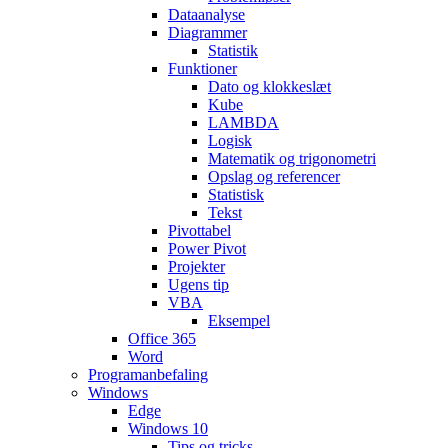
Dataanalyse
Diagrammer
Statistik
Funktioner
Dato og klokkeslæt
Kube
LAMBDA
Logisk
Matematik og trigonometri
Opslag og referencer
Statistisk
Tekst
Pivottabel
Power Pivot
Projekter
Ugens tip
VBA
Eksempel
Office 365
Word
Programanbefaling
Windows
Edge
Windows 10
Tips og tricks