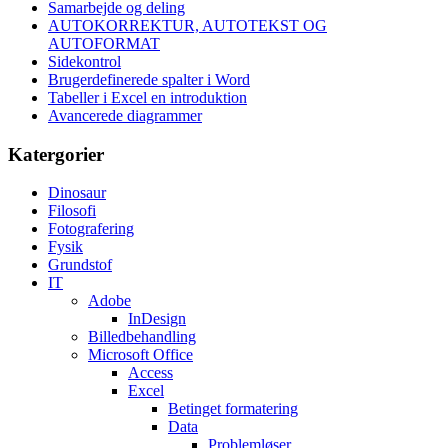
Samarbejde og deling
AUTOKORREKTUR, AUTOTEKST OG
AUTOFORMAT
Sidekontrol
Brugerdefinerede spalter i Word
Tabeller i Excel en introduktion
Avancerede diagrammer
Katergorier
Dinosaur
Filosofi
Fotografering
Fysik
Grundstof
IT
Adobe
InDesign
Billedbehandling
Microsoft Office
Access
Excel
Betinget formatering
Data
Problemløser