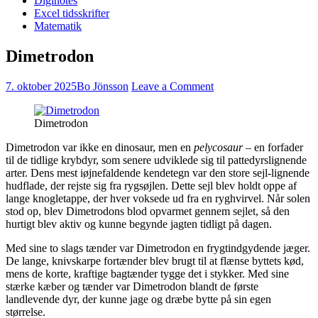
Diginotes
Excel tidsskrifter
Matematik
Dimetrodon
7. oktober 2025
Bo Jönsson
Leave a Comment
Dimetrodon
Dimetrodon var ikke en dinosaur, men en
pelycosaur
– en forfader
til de tidlige krybdyr, som senere udviklede sig til pattedyrslignende
arter. Dens mest iøjnefaldende kendetegn var den store sejl-lignende
hudflade, der rejste sig fra rygsøjlen. Dette sejl blev holdt oppe af
lange knogletappe, der hver voksede ud fra en ryghvirvel. Når solen
stod op, blev Dimetrodons blod opvarmet gennem sejlet, så den
hurtigt blev aktiv og kunne begynde jagten tidligt på dagen.
Med sine to slags tænder var Dimetrodon en frygtindgydende jæger.
De lange, knivskarpe fortænder blev brugt til at flænse byttets kød,
mens de korte, kraftige bagtænder tygge det i stykker. Med sine
stærke kæber og tænder var Dimetrodon blandt de første
landlevende dyr, der kunne jage og dræbe bytte på sin egen
størrelse.