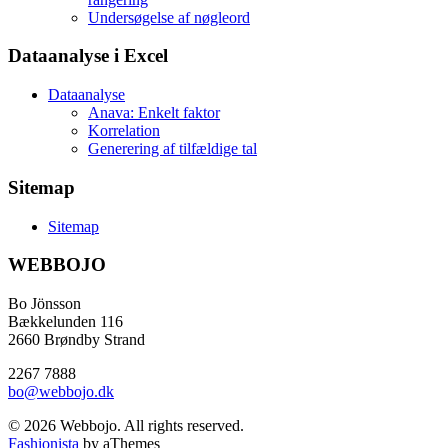
Undersøgelse af nøgleord
Dataanalyse i Excel
Dataanalyse
Anava: Enkelt faktor
Korrelation
Generering af tilfældige tal
Sitemap
Sitemap
WEBBOJO
Bo Jönsson
Bækkelunden 116
2660 Brøndby Strand
2267 7888
bo@webbojo.dk
© 2026 Webbojo. All rights reserved.
Fashionista
by aThemes