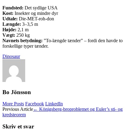
Fundsted:
Det sydlige USA
Kost:
Insekter og mindre dyr
Udtale:
Die-MET-roh-don
Længde:
3–3,5 m
Højde:
2,1 m
Vægt:
250 kg
Navnets betydning:
”To-længde tænder” – fordi den havde to
forskellige typer tænder.
Dinosaur
Bo Jönsson
More Posts
Facebook
LinkedIn
Post
Previous Article
←
Königsberg-broproblemet og Euler’s sti- og
kredsteorem
navigation
Skriv et svar