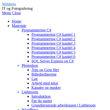
Webbojo
IT og Fotografering
Menu
Close
Home
Materiale
Programmering C#
Programmering C# kapitel 1
Programmering C# kapitel 2
Programmering C# kapitel 3
Programmering C# kapitel 4
Programmering C# kapitel 5
Programmering C# kapitel 6
SQL Server Express og C#
Photoshop
Åbn og Gem filer
Billedredigering
Lag
Arbejd med tekst
Kanaler og masker
Lightroom
Introduktion
Før du starter
Grundlæggende arbejdsgang i Lightroom
WordPress