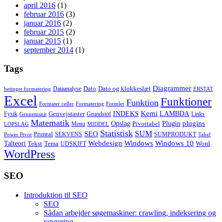
april 2016
(1)
februar 2016
(3)
januar 2016
(2)
februar 2015
(2)
januar 2015
(1)
september 2014
(1)
Tags
Diagrammer
Dato
Dato og klokkeslæt
Dataanalyse
betinget formatering
ERSTAT
Excel
Funktioner
Funktion
Formater celler
Formatering
Formler
Kemi
INDEKS
LAMBDA
Genvejstaster
Fysik
Grundstof
Links
Gennemsnit
Matematik
Opslag
Plugin
plugins
Pivottabel
Menu
LOPSLAG
MIDDEL
Statistisk
SUM
SEO
Primtal
SEKVENS
SUMPRODUKT
Power Pivot
Tabel
Windows
Talteori
Webdesign
Windows 10
Tekst
Tema
Word
UDSKIFT
WordPress
SEO
Introduktion til SEO
SEO
Sådan arbejder søgemaskiner: crawling, indeksering og
rangering