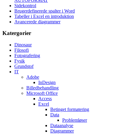
AUTOFORMAT
Sidekontrol
Brugerdefinerede spalter i Word
Tabeller i Excel en introduktion
Avancerede diagrammer
Katergorier
Dinosaur
Filosofi
Fotografering
Fysik
Grundstof
IT
Adobe
InDesign
Billedbehandling
Microsoft Office
Access
Excel
Betinget formatering
Data
Problemløser
Dataanalyse
Diagrammer