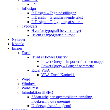
CSS
InDesign
InDesign – Tegnindstillinger
InDesign – Grundlæggende tekst
InDesign – Opbygning af siderne
Typografi
Hvorfor typografi betyder noget
Hvem er typografien til for?
Nyheder
Kontakt
Emner
Excel
Hvad er Power Query?
Power Query – Importer filer i en mappe
Power Query – Brug af parametre
Excel VBA
VBA Excel Kapitel 1
Word
Windows
WordPress
Introduktion til SEO
Sådan arbejder søgemaskiner: crawling,
indeksering og rangering
Undersøgelse af nøgleord