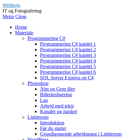
Webbojo
IT og Fotografering
Menu
Close
Home
Materiale
Programmering C#
Programmering C# kapitel 1
Programmering C# kapitel 2
Programmering C# kapitel 3
Programmering C# kapitel 4
Programmering C# kapitel 5
Programmering C# kapitel 6
SQL Server Express og C#
Photoshop
Åbn og Gem filer
Billedredigering
Lag
Arbejd med tekst
Kanaler og masker
Lightroom
Introduktion
Før du starter
Grundlæggende arbejdsgang i Lightroom
WordPress