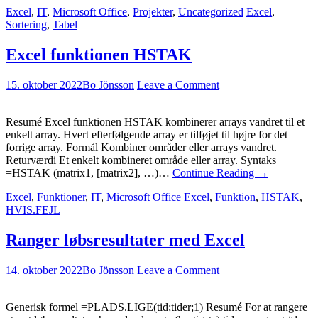
Excel
,
IT
,
Microsoft Office
,
Projekter
,
Uncategorized
Excel
,
Sortering
,
Tabel
Excel funktionen HSTAK
15. oktober 2022
Bo Jönsson
Leave a Comment
Resumé Excel funktionen HSTAK kombinerer arrays vandret til et
enkelt array. Hvert efterfølgende array er tilføjet til højre for det
forrige array. Formål Kombiner områder eller arrays vandret.
Returværdi Et enkelt kombineret område eller array. Syntaks
=HSTAK (matrix1, [matrix2], …)…
Continue Reading
→
Excel
,
Funktioner
,
IT
,
Microsoft Office
Excel
,
Funktion
,
HSTAK
,
HVIS.FEJL
Ranger løbsresultater med Excel
14. oktober 2022
Bo Jönsson
Leave a Comment
Generisk formel =PLADS.LIGE(tid;tider;1) Resumé For at rangere