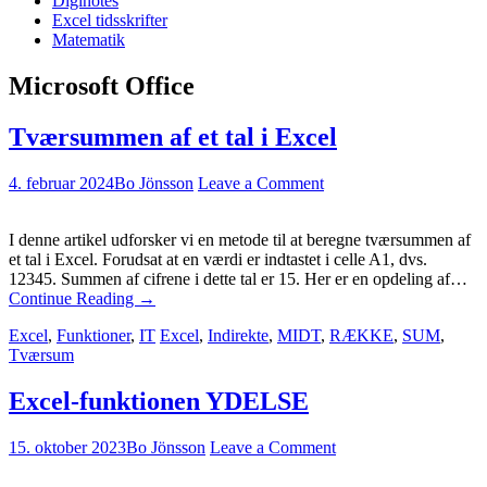
Diginotes
Excel tidsskrifter
Matematik
Microsoft Office
Tværsummen af et tal i Excel
4. februar 2024
Bo Jönsson
Leave a Comment
I denne artikel udforsker vi en metode til at beregne tværsummen af
et tal i Excel. Forudsat at en værdi er indtastet i celle A1, dvs.
12345. Summen af cifrene i dette tal er 15. Her er en opdeling af…
Continue Reading
→
Excel
,
Funktioner
,
IT
Excel
,
Indirekte
,
MIDT
,
RÆKKE
,
SUM
,
Tværsum
Excel-funktionen YDELSE
15. oktober 2023
Bo Jönsson
Leave a Comment