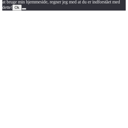
at bruge min hjemmeside, regner jeg med at du er indforstået med
dette!
Ok