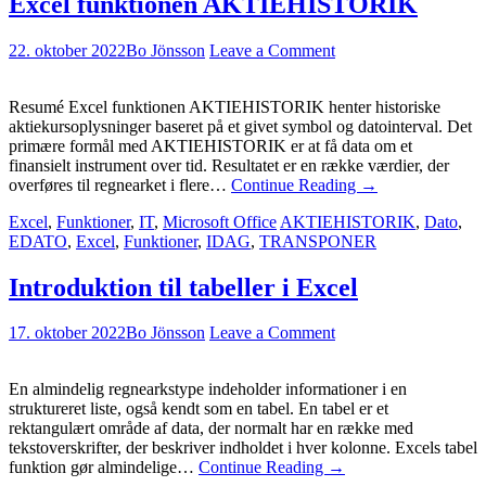
Excel funktionen AKTIEHISTORIK
22. oktober 2022
Bo Jönsson
Leave a Comment
Resumé Excel funktionen AKTIEHISTORIK henter historiske
aktiekursoplysninger baseret på et givet symbol og datointerval. Det
primære formål med AKTIEHISTORIK er at få data om et
finansielt instrument over tid. Resultatet er en række værdier, der
overføres til regnearket i flere…
Continue Reading
→
Excel
,
Funktioner
,
IT
,
Microsoft Office
AKTIEHISTORIK
,
Dato
,
EDATO
,
Excel
,
Funktioner
,
IDAG
,
TRANSPONER
Introduktion til tabeller i Excel
17. oktober 2022
Bo Jönsson
Leave a Comment
En almindelig regnearkstype indeholder informationer i en
struktureret liste, også kendt som en tabel. En tabel er et
rektangulært område af data, der normalt har en række med
tekstoverskrifter, der beskriver indholdet i hver kolonne. Excels tabel
funktion gør almindelige…
Continue Reading
→