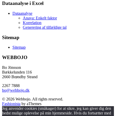
Dataanalyse i Excel
Dataanalyse
Anava: Enkelt faktor
Korrelation
Generering af tilfældige tal
Sitemap
Sitemap
WEBBOJO
Bo Jönsson
Bækkelunden 116
2660 Brøndby Strand
2267 7888
bo@webbojo.dk
© 2026 Webbojo. All rights reserved.
Fashionista
by aThemes
Jeg anvender cookies (småkager) for at sikre, jeg kan giver dig den
bedst mulige oplevelse på min hjemmeside. Hvis du fortsætter med