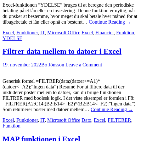
Excel-funktionen “YDELSE” bruges til at beregne den periodiske
betaling på et lån eller en investering. Denne funktion er nyttig, når
du ønsker at bestemme, hvor meget du skal betale hver måned for at
tilbagebetale et lån eller opnå en bestemt…
Continue Reading
→
Excel
,
Funktioner
,
IT
,
Microsoft Office
Excel
,
Financiel
,
Funktion
,
YDELSE
Filtrer data mellem to datoer i Excel
19. november 2022
Bo Jönsson
Leave a Comment
Generisk formel =FILTRER(data;(datoer>=A1)*
(datoer<=A2);”Ingen data”) Resumé For at filtrere data til der
inkluderer poster mellem to datoer, kan du bruge funktionen
FILTRER med boolesk logik. I det viste eksempel er formlen i F8:
=FILTRER(A2:C14;(B2:B14>=E2)*(B2:B14<=F2);”Ingen data”)
Som returnerer poster med datoer mellem…
Continue Reading
→
Excel
,
Funktioner
,
IT
,
Microsoft Office
Dato
,
Excel
,
FILTERER
,
Funktion
MAP funktionen i Excel