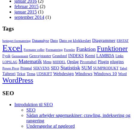
januar 2016
(2)
februar 2015
(2)
januar 2015
(1)
september 2014
(1)
Tags
Diagrammer
Dato
Dato og klokkeslæt
Dataanalyse
betinget formatering
ERSTAT
Excel
Funktioner
Funktion
Formater celler
Formatering
Formler
Kemi
INDEKS
LAMBDA
Genvejstaster
Fysik
Grundstof
Links
Gennemsnit
Matematik
Opslag
Plugin
plugins
Pivottabel
Menu
LOPSLAG
MIDDEL
Statistisk
SUM
SEO
Primtal
SEKVENS
SUMPRODUKT
Power Pivot
Tabel
Windows
Talteori
Webdesign
Windows 10
Tekst
Tema
Word
UDSKIFT
WordPress
SEO
Introduktion til SEO
SEO
Sådan arbejder søgemaskiner: crawling, indeksering og
rangering
Undersøgelse af nøgleord