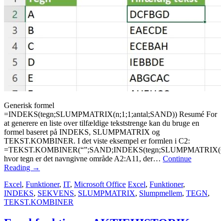
Generisk formel
=INDEKS(tegn;SLUMPMATRIX(n;1;1;antal;SAND)) Resumé For
at generere en liste over tilfældige tekststrenge kan du bruge en
formel baseret på INDEKS, SLUMPMATRIX og
TEKST.KOMBINER. I det viste eksempel er formlen i C2:
=TEKST.KOMBINER(“”;SAND;INDEKS(tegn;SLUMPMATRIX(6;
hvor tegn er det navngivne område A2:A11, der…
Continue
Reading
→
Excel
,
Funktioner
,
IT
,
Microsoft Office
Excel
,
Funktioner
,
INDEKS
,
SEKVENS
,
SLUMPMATRIX
,
Slumpmellem
,
TEGN
,
TEKST.KOMBINER