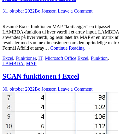
31. oktober 2022
Bo Jönsson
Leave a Comment
Resumé Excel funktionen MAP “kortlægger” en tilpasset
LAMBDA-funktion til hver værdi i et array input. LAMBDA
anvendes på hver værdi, og resultatet fra MAP er en matrix af
resultater med samme dimensioner som den oprindelige matrix.
Formål Afbild et array…
Continue Reading
→
Excel
,
Funktioner
,
IT
,
Microsoft Office
Excel
,
Funktion
,
LAMBDA
,
MAP
SCAN funktionen i Excel
30. oktober 2022
Bo Jönsson
Leave a Comment