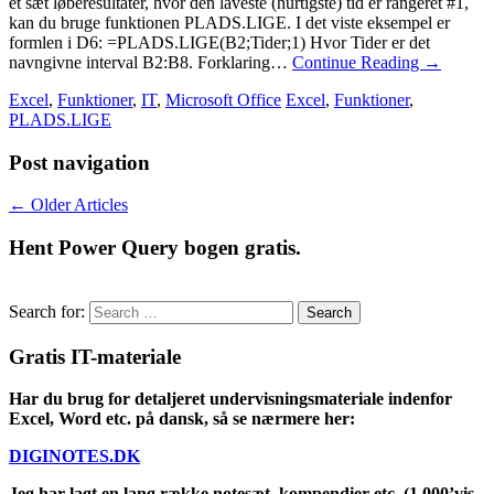
et sæt løberesultater, hvor den laveste (hurtigste) tid er rangeret #1,
kan du bruge funktionen PLADS.LIGE. I det viste eksempel er
formlen i D6: =PLADS.LIGE(B2;Tider;1) Hvor Tider er det
navngivne interval B2:B8. Forklaring…
Continue Reading
→
Excel
,
Funktioner
,
IT
,
Microsoft Office
Excel
,
Funktioner
,
PLADS.LIGE
Post navigation
←
Older Articles
Hent Power Query bogen gratis.
Search for:
Gratis IT-materiale
Har du brug for detaljeret undervisningsmateriale indenfor
Excel, Word etc. på dansk, så se nærmere her:
DIGINOTES.DK
Jeg har lagt en lang række notesæt, kompendier etc. (1.000’vis