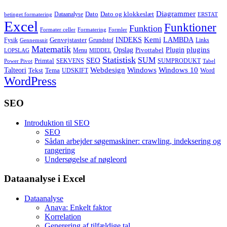
Diagrammer
Dato
Dato og klokkeslæt
Dataanalyse
betinget formatering
ERSTAT
Excel
Funktioner
Funktion
Formater celler
Formatering
Formler
Kemi
INDEKS
LAMBDA
Genvejstaster
Fysik
Grundstof
Links
Gennemsnit
Matematik
Opslag
Plugin
plugins
Pivottabel
Menu
LOPSLAG
MIDDEL
Statistisk
SUM
SEO
Primtal
SEKVENS
SUMPRODUKT
Power Pivot
Tabel
Windows
Talteori
Webdesign
Windows 10
Tekst
Tema
Word
UDSKIFT
WordPress
SEO
Introduktion til SEO
SEO
Sådan arbejder søgemaskiner: crawling, indeksering og
rangering
Undersøgelse af nøgleord
Dataanalyse i Excel
Dataanalyse
Anava: Enkelt faktor
Korrelation
Generering af tilfældige tal