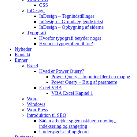
CSS
InDesign
InDesign – Tegnindstillinger
InDesign – Grundlæggende tekst
InDesign – Opbygning af siderne
Typografi
Hvorfor typografi betyder noget
Hvem er typografien til for?
Nyheder
Kontakt
Emner
Excel
Hvad er Power Query?
Power Query – Importer filer i en mappe
Power Query – Brug af parametre
Excel VBA
VBA Excel Kapitel 1
Word
Windows
WordPress
Introduktion til SEO
Sådan arbejder søgemaskiner: crawling,
indeksering og rangering
Undersøgelse af nøgleord