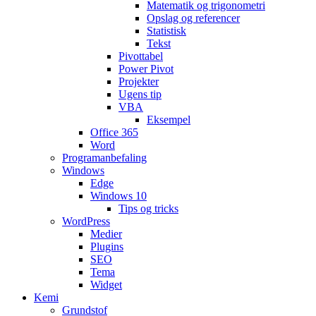
Matematik og trigonometri
Opslag og referencer
Statistisk
Tekst
Pivottabel
Power Pivot
Projekter
Ugens tip
VBA
Eksempel
Office 365
Word
Programanbefaling
Windows
Edge
Windows 10
Tips og tricks
WordPress
Medier
Plugins
SEO
Tema
Widget
Kemi
Grundstof