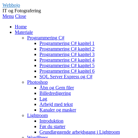
Webbojo
IT og Fotografering
Menu
Close
Home
Materiale
Programmering C#
Programmering C# kapitel 1
Programmering C# kapitel 2
Programmering C# kapitel 3
Programmering C# kapitel 4
Programmering C# kapitel 5
Programmering C# kapitel 6
SQL Server Express og C#
Photoshop
Åbn og Gem filer
Billedredigering
Lag
Arbejd med tekst
Kanaler og masker
Lightroom
Introduktion
Før du starter
Grundlæggende arbejdsgang i Lightroom
WordPress