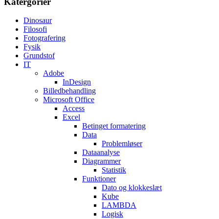
Katergorier
Dinosaur
Filosofi
Fotografering
Fysik
Grundstof
IT
Adobe
InDesign
Billedbehandling
Microsoft Office
Access
Excel
Betinget formatering
Data
Problemløser
Dataanalyse
Diagrammer
Statistik
Funktioner
Dato og klokkeslæt
Kube
LAMBDA
Logisk