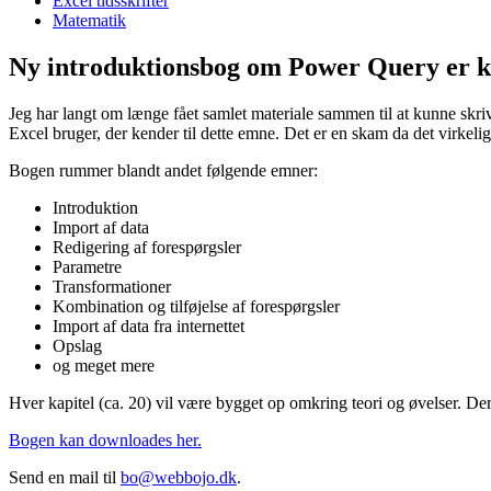
Excel tidsskrifter
Matematik
Ny introduktionsbog om Power Query er kl
Jeg har langt om længe fået samlet materiale sammen til at kunne skr
Excel bruger, der kender til dette emne. Det er en skam da det virkeli
Bogen rummer blandt andet følgende emner:
Introduktion
Import af data
Redigering af forespørgsler
Parametre
Transformationer
Kombination og tilføjelse af forespørgsler
Import af data fra internettet
Opslag
og meget mere
Hver kapitel (ca. 20) vil være bygget op omkring teori og øvelser. D
Bogen kan downloades her.
Send en mail til
bo@webbojo.dk
.