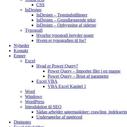
CSS
InDesign
InDesign – Tegnindstillinger
InDesign – Grundlæggende tekst
InDesign – Opbygning af siderne
Typografi
Hvorfor typografi betyder noget
Hvem er typografien til for?
Nyheder
Kontakt
Emner
Excel
Hvad er Power Query?
Power Query – Importer filer i en mappe
Power Query – Brug af parametre
Excel VBA
VBA Excel Kapitel 1
Word
Windows
WordPress
Introduktion til SEO
Sådan arbejder søgemaskiner: crawling, indekseri
Undersøgelse af nøgleord
Diginotes