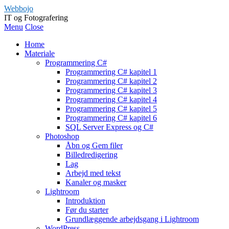
Webbojo
IT og Fotografering
Menu
Close
Home
Materiale
Programmering C#
Programmering C# kapitel 1
Programmering C# kapitel 2
Programmering C# kapitel 3
Programmering C# kapitel 4
Programmering C# kapitel 5
Programmering C# kapitel 6
SQL Server Express og C#
Photoshop
Åbn og Gem filer
Billedredigering
Lag
Arbejd med tekst
Kanaler og masker
Lightroom
Introduktion
Før du starter
Grundlæggende arbejdsgang i Lightroom
WordPress