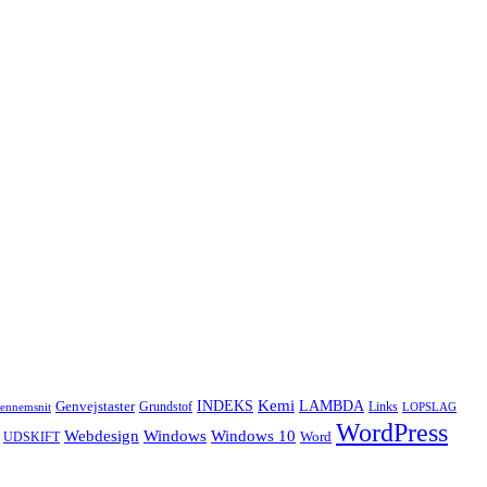
Kemi
INDEKS
LAMBDA
Genvejstaster
Grundstof
Links
ennemsnit
LOPSLAG
WordPress
Windows
Webdesign
Windows 10
Word
UDSKIFT